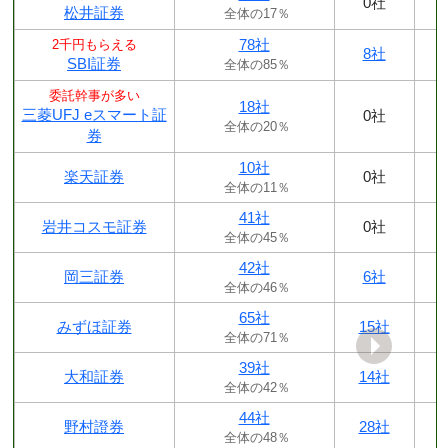
0社
松井証券
全体の17％
78社
2千円もらえる
8社
SBI証券
全体の85％
委託幹事が多い
18社
三菱UFJ eスマート証
0社
全体の20％
券
10社
楽天証券
0社
全体の11％
41社
岩井コスモ証券
0社
全体の45％
42社
岡三証券
6社
全体の46％
65社
みずほ証券
15社
全体の71％
39社
大和証券
14社
全体の42％
44社
野村證券
28社
全体の48％