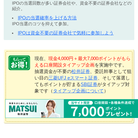
IPOの当選回数が多い証券会社や、資金不要の証券会社などの
紹介。
IPOの当選確率を上げる方法
IPO当選のコツを抑えて参加。
IPOは資金不要の証券会社で気軽に参加しよう
現在、
現金4,000円＋最大7,000ポイントがもら
える口座開設タイアップ企画
を実施中です。
抽選資金が不要の
松井証券
、委託幹事として狙
い目の
三菱UFJ eスマート証券
、そして落選し
てもポイントが貯まる
SBI証券
がタイアップ対
象です（
タイアップ企画について
）