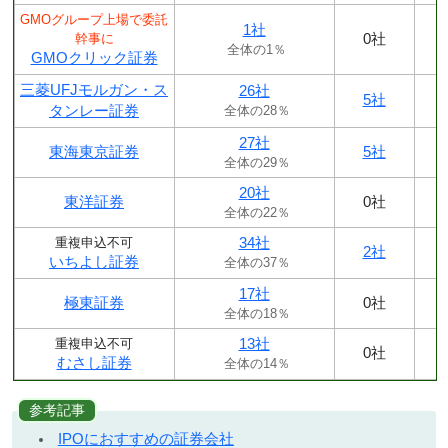
GMOグループ上場で委託
1社
0社
幹事に
全体の1％
GMOクリック証券
三菱UFJモルガン・ス
26社
5社
タンレー証券
全体の28％
27社
東海東京証券
5社
全体の29％
20社
東洋証券
0社
全体の22％
34社
重複申込不可
2社
いちよし証券
全体の37％
17社
極東証券
0社
全体の18％
13社
重複申込不可
0社
むさし証券
全体の14％
参考記事
IPOにおすすめの証券会社