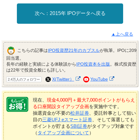
2015年 IPOデータへ戻る
▲上へ戻る
こちらの記事は
IPO投資歴21年のカブスル
が執筆。IPOに209
回当選。
長年の経験と実績による体験談から
IPO投資本を出版
。株式投資歴
は22年で投資全般にも詳しい。
X(Twitter）
YouTube
2.4万人のフォロワー
現在、
現金4,000円＋最大7,000ポイントがもらえ
る口座開設タイアップ企画
を実施中です。
抽選資金が不要の
松井証券
、委託幹事として狙い
目の
三菱UFJ eスマート証券
、そして落選しても
ポイントが貯まる
SBI証券
がタイアップ対象です
（
タイアップ企画について
）