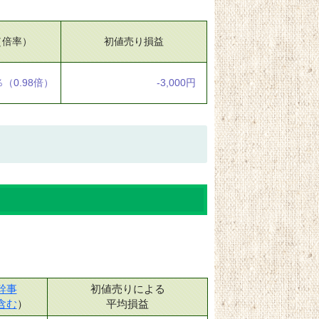
（倍率）
初値売り損益
％
（0.98倍）
-3,000円
幹事
初値売りによる
含む
）
平均損益