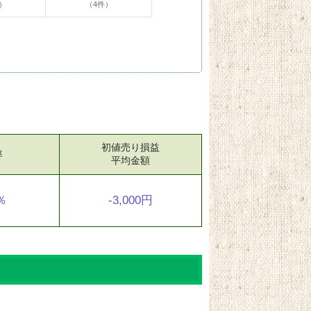
）
（4件）
初値売り損益
率
平均金額
1％
-3,000円