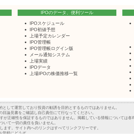
IPOのデータ、便利ツール
IPOスケジュール
IPO初値予想
上場予定カレンダー
IPO管理帳
IPO管理帳ログイン版
メール通知システム
上場実績
IPOデータ
上場IPOの株価推移一覧
目的として運営しており投資の勧誘を目的とするものではありません。
業の目論見書をご確認し自己責任にて行なってください。
すが正確性を保証するものではありません。掲載している情報については各W
ついて一切の責任を負いません。
します。サイト内へのリンクはすべてリンクフリーです。
お気軽にどうぞ。