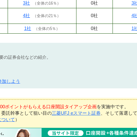
3社
0社
3
（
全体の16％
）
4社
0社
4
（
全体の21％
）
1社
0社
1
（
全体の5％
）
不要の証券会社などの紹介。
参加しよう
7,000ポイントがもらえる口座開設タイアップ企画
を実施中です。
、委託幹事として狙い目の
三菱UFJ eスマート証券
、そして落選し
について
）