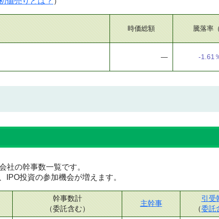
初値売りとは？
）
時価総額
騰落率
―
-1.61
証券会社の幹事数一覧です。
、IPO投資の参加機会が増えます。
幹事数計
引受
主幹事
（委託含む）
（
委託