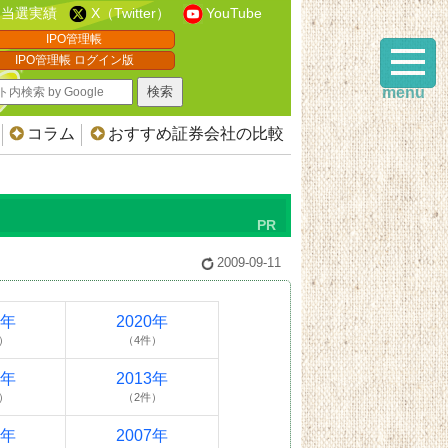
当選実績
X（Twitter）
YouTube
IPO管理帳
IPO管理帳 ログイン版
menu
コラム
おすすめ証券会社の比較
2009-09-11
1年
2020年
）
（4件）
4年
2013年
）
（2件）
8年
2007年