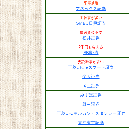
平等抽選
マネックス証券
主幹事が多い
SMBC日興証券
抽選資金不要
松井証券
2千円もらえる
SBI証券
委託幹事が多い
三菱UFJ eスマート証券
楽天証券
岡三証券
みずほ証券
野村證券
三菱UFJモルガン・スタンレー証券
東海東京証券