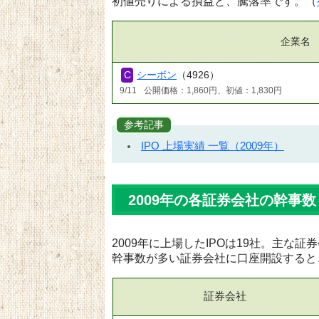
初値売りによる損益と、騰落率です。（
企業名
シーボン
（4926）
9/11
公開価格：1,860円、初値：1,830円
参考記事
IPO 上場実績 一覧（2009年）
2009年の各証券会社の幹事数
2009年に上場したIPOは19社。主な
幹事数が多い証券会社に口座開設すると
証券会社