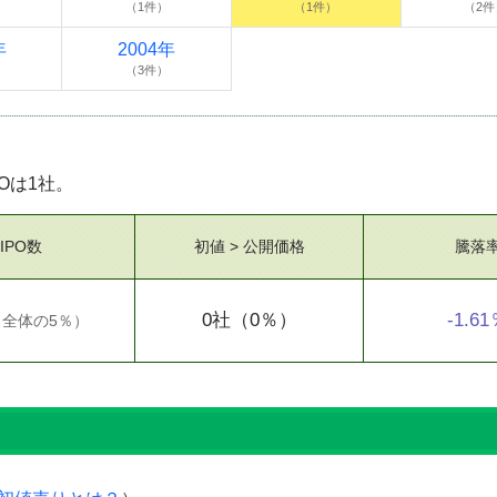
（1件）
（1件）
（2件
年
2004年
（3件）
POは1社。
IPO数
初値 > 公開価格
騰落
0社
（0％）
-1.6
（
全体の5％
）