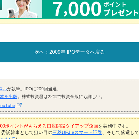
2009年 IPOデータへ戻る
スル
が執筆。IPOに209回当選。
資本を出版
。株式投資歴は22年で投資全般にも詳しい。
YouTube
7,000ポイントがもらえる口座開設タイアップ企画
を実施中です。
、委託幹事として狙い目の
三菱UFJ eスマート証券
、そして落選し
について
）