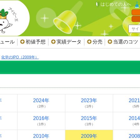
はじめての人へ
ジュール
初値予想
実績データ
分売
当選のコツ
化学のIPO（2009年）
年
2024年
2023年
202
（2件）
（1件）
（5件
年
2016年
2015年
201
（1件）
（1件）
（4件
年
2010年
2009年
200