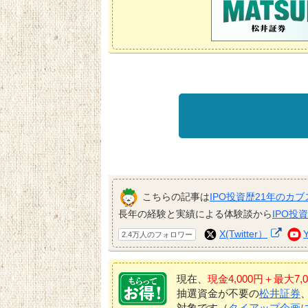
こちらの記事は
IPO投資歴21年のカブ
長年の経験と実績による体験談から
IPO投
X(Twitter）
2.4万人のフォロワー
現在、
現金4,000円＋最大
抽選資金が不要の
松井証券
対象です（
タイアップ企画