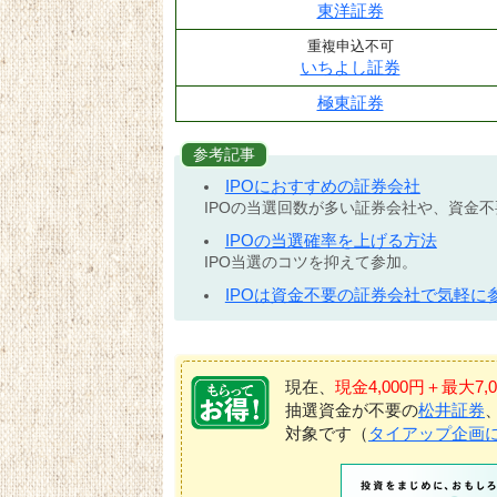
東洋証券
重複申込不可
いちよし証券
極東証券
参考記事
IPOにおすすめの証券会社
IPOの当選回数が多い証券会社や、資金
IPOの当選確率を上げる方法
IPO当選のコツを抑えて参加。
IPOは資金不要の証券会社で気軽に
現在、
現金4,000円＋最大
抽選資金が不要の
松井証券
対象です（
タイアップ企画