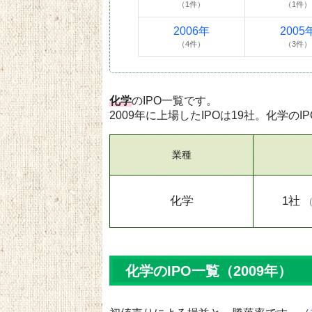
（1件）
（1件）
2006年
2005
（4件）
（3件）
化学
のIPO一覧です。
2009年に上場したIPOは19社。化学のI
業種
化学
1社
化学のIPO一覧（2009年）