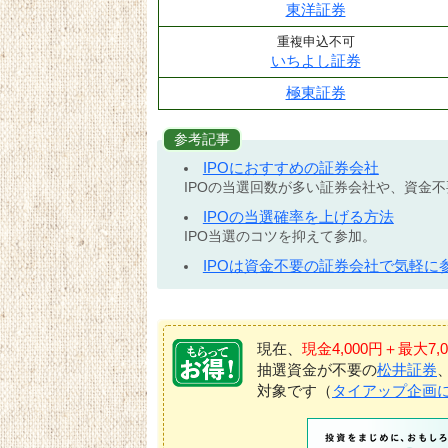
東洋証券
重複申込不可
いちよし証券
極東証券
参考記事
IPOにおすすめの証券会社
IPOの当選回数が多い証券会社や、資金
IPOの当選確率を上げる方法
IPO当選のコツを抑えて参加。
IPOは資金不要の証券会社で気軽に
現在、
現金4,000円＋最大
抽選資金が不要の
松井証券
対象です（
タイアップ企画