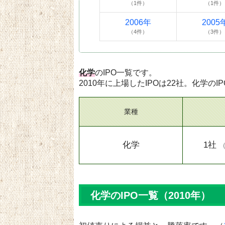
（1件）
（1件）
2006年
2005
（4件）
（3件）
化学
のIPO一覧です。
2010年に上場したIPOは22社。化学のI
業種
化学
1社
化学のIPO一覧（2010年）