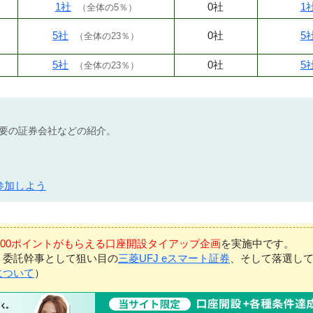
1社
0社
1
（
全体の5％
）
5社
0社
5
（
全体の23％
）
5社
0社
5
（
全体の23％
）
不要の証券会社などの紹介。
参加しよう
7,000ポイントがもらえる口座開設タイアップ企画
を実施中です。
、委託幹事として狙い目の
三菱UFJ eスマート証券
、そして落選し
について
）