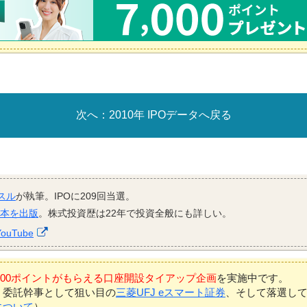
2010年 IPOデータへ戻る
スル
が執筆。IPOに209回当選。
資本を出版
。株式投資歴は22年で投資全般にも詳しい。
YouTube
7,000ポイントがもらえる口座開設タイアップ企画
を実施中です。
、委託幹事として狙い目の
三菱UFJ eスマート証券
、そして落選し
について
）