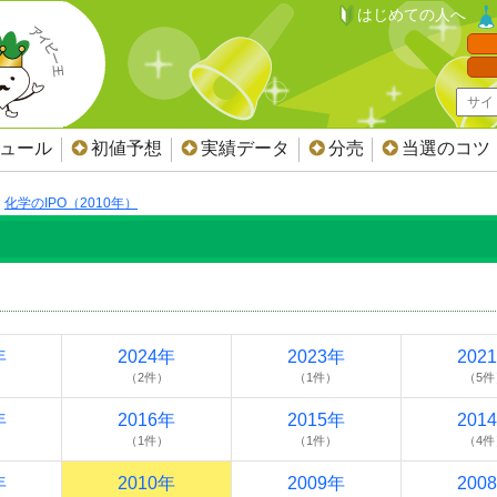
はじめての人へ
ジュール
初値予想
実績データ
分売
当選のコツ
化学のIPO（2010年）
年
2024年
2023年
202
（2件）
（1件）
（5件
年
2016年
2015年
201
（1件）
（1件）
（4件
年
2010年
2009年
200