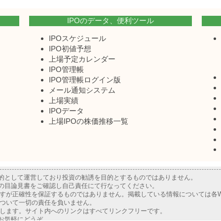
IPOのデータ、便利ツール
IPOスケジュール
IPO初値予想
上場予定カレンダー
IPO管理帳
IPO管理帳ログイン版
メール通知システム
上場実績
IPOデータ
上場IPOの株価推移一覧
目的として運営しており投資の勧誘を目的とするものではありません。
業の目論見書をご確認し自己責任にて行なってください。
すが正確性を保証するものではありません。掲載している情報については各W
ついて一切の責任を負いません。
します。サイト内へのリンクはすべてリンクフリーです。
お気軽にどうぞ。