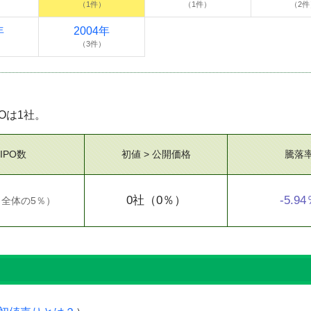
（1件）
（1件）
（2件
年
2004年
（3件）
POは1社。
IPO数
初値 > 公開価格
騰落
0社
（0％）
-5.9
（
全体の5％
）