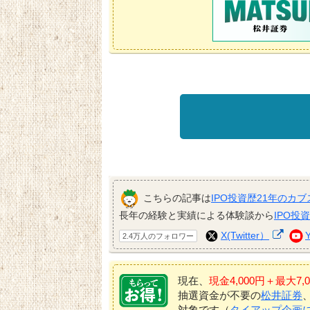
こちらの記事は
IPO投資歴21年のカブ
長年の経験と実績による体験談から
IPO投
X(Twitter）
2.4万人のフォロワー
現在、
現金4,000円＋最大
抽選資金が不要の
松井証券
対象です（
タイアップ企画