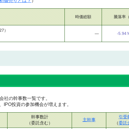
初値売りとは？
）
時価総額
騰落率
27）
―
-5.94
証券会社の幹事数一覧です。
、IPO投資の参加機会が増えます。
幹事数計
引受
主幹事
（委託含む）
（
委託