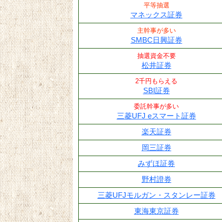
平等抽選
マネックス証券
主幹事が多い
SMBC日興証券
抽選資金不要
松井証券
2千円もらえる
SBI証券
委託幹事が多い
三菱UFJ eスマート証券
楽天証券
岡三証券
みずほ証券
野村證券
三菱UFJモルガン・スタンレー証券
東海東京証券