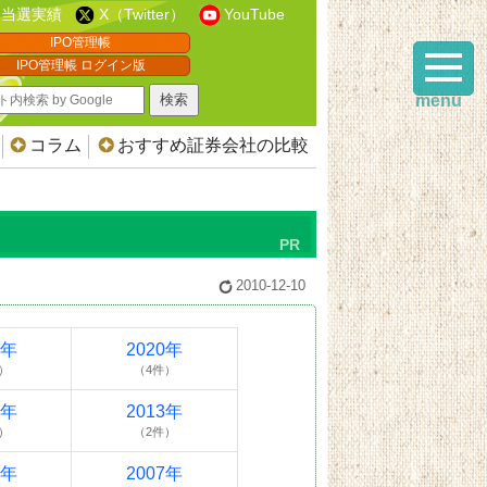
当選実績
X（Twitter）
YouTube
IPO管理帳
IPO管理帳 ログイン版
menu
コラム
おすすめ証券会社の比較
2010-12-10
1年
2020年
）
（4件）
4年
2013年
）
（2件）
8年
2007年