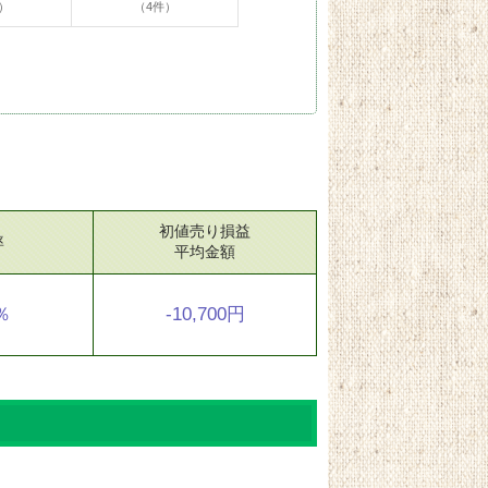
）
（4件）
初値売り損益
率
平均金額
4％
-10,700円