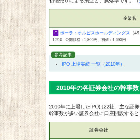
初値売りによる損益と、騰落率です。（
企業名
ポーラ・オルビスホールディングス
（49
12/10
公開価格：1,800円、初値：1,693円
参考記事
IPO 上場実績 一覧（2010年）
2010年の各証券会社の幹事数
2010年に上場したIPOは22社。主な
幹事数が多い証券会社に口座開設すると
証券会社