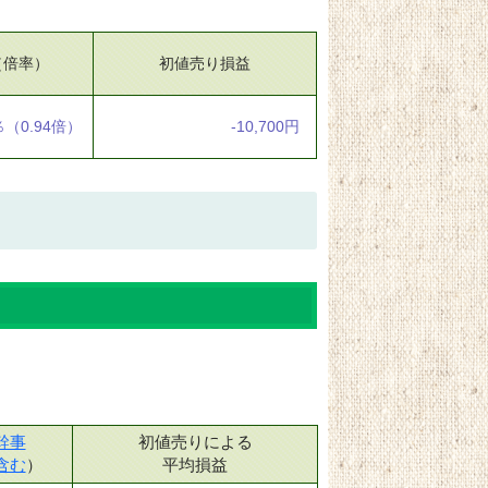
（倍率）
初値売り損益
％
（0.94倍）
-10,700円
幹事
初値売りによる
含む
）
平均損益