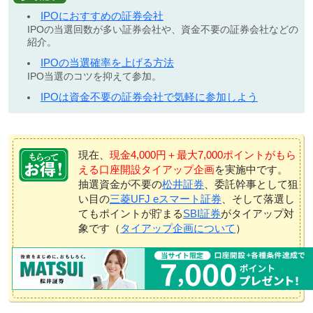
IPOにおすすめの証券会社
IPOの当選回数が多い証券会社や、資金不要の証券会社などの
紹介。
IPOの当選確率を上げる方法
IPO当選のコツを抑えて参加。
IPOは資金不要の証券会社で気軽に参加しよう
現在、
現金4,000円＋最大7,000ポイントがもら
える口座開設タイアップ企画
を実施中です。
抽選資金が不要の
松井証券
、委託幹事として狙
い目の
三菱UFJ eスマート証券
、そして落選し
てもポイントが貯まる
SBI証券
がタイアップ対
象です（
タイアップ企画について
）