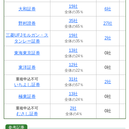
19社
大和証券
6社
全体の35％
35社
野村證券
27社
全体の65％
三菱UFJモルガン・ス
19社
2社
タンレー証券
全体の35％
13社
東海東京証券
0社
全体の24％
12社
東洋証券
0社
全体の22％
31社
重複申込不可
2社
いちよし証券
全体の57％
13社
極東証券
0社
全体の24％
2社
重複申込不可
0社
むさし証券
全体の4％
参考記事