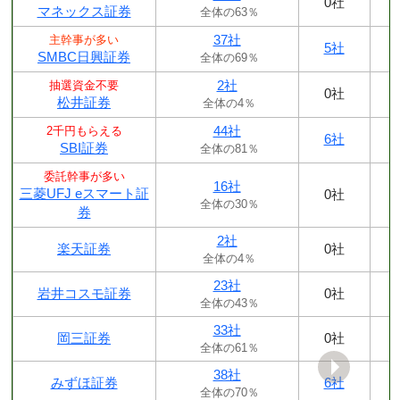
0社
マネックス証券
全体の63％
37社
主幹事が多い
5社
SMBC日興証券
全体の69％
2社
抽選資金不要
0社
松井証券
全体の4％
44社
2千円もらえる
6社
SBI証券
全体の81％
委託幹事が多い
16社
三菱UFJ eスマート証
0社
全体の30％
券
2社
楽天証券
0社
全体の4％
23社
岩井コスモ証券
0社
全体の43％
33社
岡三証券
0社
全体の61％
38社
みずほ証券
6社
全体の70％