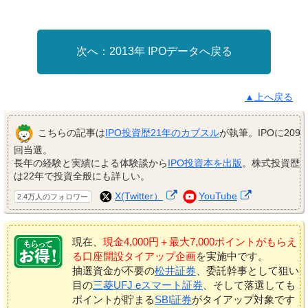
2013年 IPOデータへ戻る
▲上へ戻る
こちらの記事は
IPO投資歴21年のカブスル
が執筆。IPOに209
回当選。
長年の経験と実績による体験談から
IPO投資本を出版
。株式投資歴
は22年で投資全般にも詳しい。
X(Twitter）
YouTube
2.4万人のフォロワー
現在、
現金4,000円＋最大7,000ポイントがもらえ
る口座開設タイアップ企画
を実施中です。
抽選資金が不要の
松井証券
、委託幹事として狙い
目の
三菱UFJ eスマート証券
、そして落選しても
ポイントが貯まる
SBI証券
がタイアップ対象です