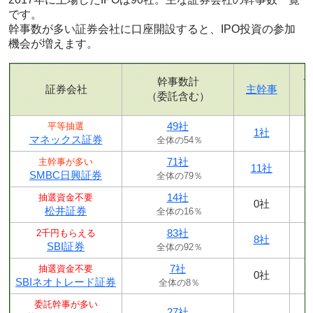
です。
幹事数が多い証券会社に口座開設すると、IPO投資の参加
機会が増えます。
幹事数計
証券会社
主幹事
（委託含む）
49社
平等抽選
1社
マネックス証券
全体の54％
71社
主幹事が多い
11社
SMBC日興証券
全体の79％
14社
抽選資金不要
0社
松井証券
全体の16％
83社
2千円もらえる
8社
SBI証券
全体の92％
7社
抽選資金不要
0社
SBIネオトレード証券
全体の8％
委託幹事が多い
27社