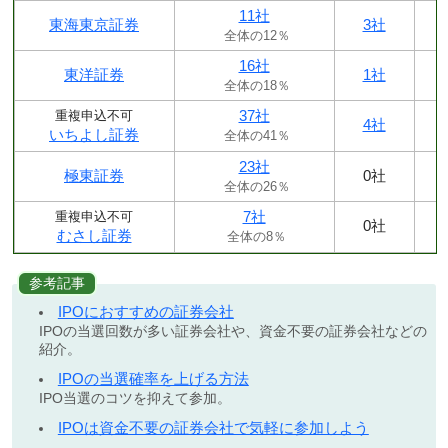
11社
東海東京証券
3社
全体の12％
16社
東洋証券
1社
全体の18％
37社
重複申込不可
4社
いちよし証券
全体の41％
23社
極東証券
0社
全体の26％
7社
重複申込不可
0社
むさし証券
全体の8％
参考記事
IPOにおすすめの証券会社
IPOの当選回数が多い証券会社や、資金不要の証券会社などの
紹介。
IPOの当選確率を上げる方法
IPO当選のコツを抑えて参加。
IPOは資金不要の証券会社で気軽に参加しよう