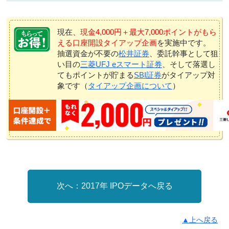
現在、
現金4,000円＋最大7,000ポイントがもら
える口座開設タイアップ企画
を実施中です。
抽選資金が不要の
松井証券
、委託幹事として狙
い目の
三菱UFJ eスマート証券
、そして落選し
てもポイントが貯まる
SBI証券
がタイアップ対
象です（
タイアップ企画について
）
2017年 IPOデータへ戻る
▲上へ戻る