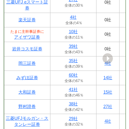
三菱UFJ eスマート証
0社
全体の30％
券
4社
楽天証券
0社
全体の4％
10社
たまに主幹事証券に
0社
アイザワ証券
全体の11％
39社
岩井コスモ証券
0社
全体の43％
35社
岡三証券
4社
全体の39％
60社
みずほ証券
14社
全体の67％
41社
大和証券
15社
全体の46％
38社
野村證券
27社
全体の42％
三菱UFJモルガン・ス
29社
4社
タンレー証券
全体の32％