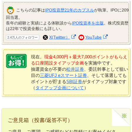
こちらの記事は
IPO投資歴21年のカブスル
が執筆。IPOに209
回当選。
長年の経験と実績による体験談から
IPO投資本を出版
。株式投資歴
は22年で投資全般にも詳しい。
X(Twitter）
YouTube
2.4万人のフォロワー
現在、
現金4,000円＋最大7,000ポイントがもらえ
る口座開設タイアップ企画
を実施中です。
抽選資金が不要の
松井証券
、委託幹事として狙い
目の
三菱UFJ eスマート証券
、そして落選しても
ポイントが貯まる
SBI証券
がタイアップ対象です
（
タイアップ企画について
）
ご意見箱（投書/返答不可）
ご意見、ご要望、ご感想などお気軽にお寄せくださ