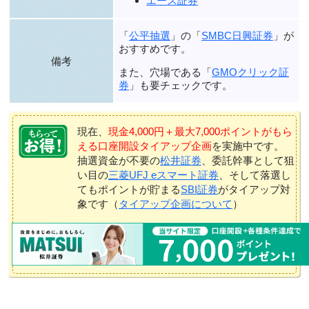
エース証券
「
公平抽選
」の「
SMBC日興証券
」が
おすすめです。
備考
また、穴場である「
GMOクリック証
券
」も要チェックです。
現在、
現金4,000円＋最大7,000ポイントがもら
える口座開設タイアップ企画
を実施中です。
抽選資金が不要の
松井証券
、委託幹事として狙
い目の
三菱UFJ eスマート証券
、そして落選し
てもポイントが貯まる
SBI証券
がタイアップ対
象です（
タイアップ企画について
）