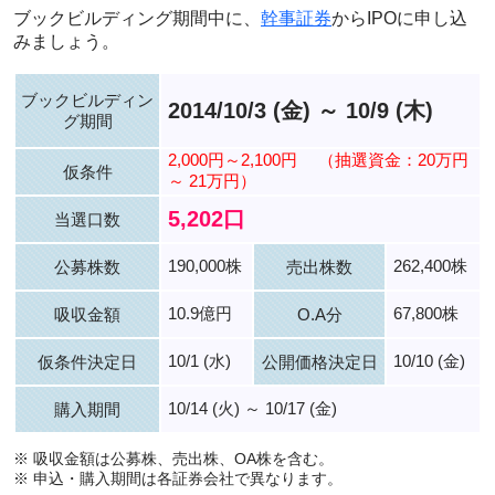
ブックビルディング期間中に、
幹事証券
からIPOに申し込
みましょう。
ブックビルディン
2014/10/3 (金) ～ 10/9 (木)
グ期間
2,000円～2,100円
（抽選資金：20万円
仮条件
～ 21万円）
5,202口
当選口数
190,000株
262,400株
公募株数
売出株数
10.9億円
67,800株
吸収金額
O.A分
10/1 (水)
10/10 (金)
仮条件決定日
公開価格決定日
10/14 (火) ～ 10/17 (金)
購入期間
※ 吸収金額は公募株、売出株、OA株を含む。
※ 申込・購入期間は各証券会社で異なります。