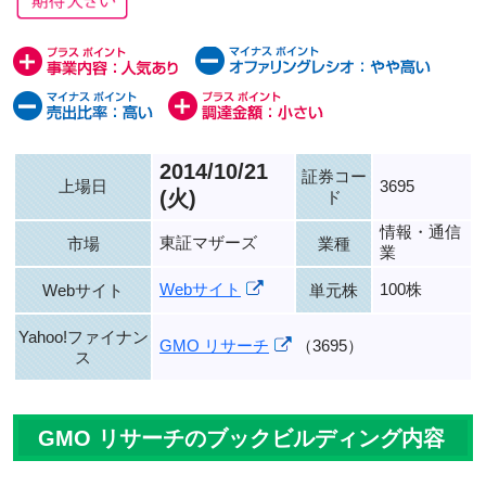
2014/10/21
証券コー
上場日
3695
(火)
ド
情報・通信
東証マザーズ
市場
業種
業
Webサイト
100株
Webサイト
単元株
Yahoo!ファイナン
GMO リサーチ
（3695）
ス
GMO リサーチのブックビルディング内容