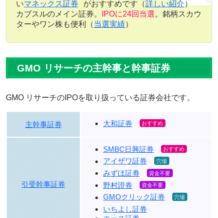
い
マネックス証券
がおすすめです（
詳しい紹介
）
カブスルのメイン証券。
IPOに24回当選
。銘柄スカウ
ターやワン株も便利（
当選実績
）
GMO リサーチの主幹事と幹事証券
GMO リサーチのIPOを取り扱っている証券会社です。
大和証券
主幹事証券
SMBC日興証券
アイザワ証券
みずほ証券
引受幹事証券
野村證券
GMOクリック証券
いちよし証券