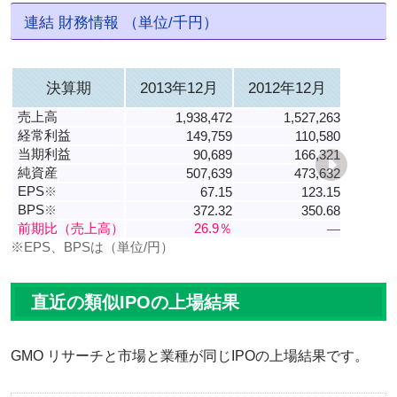
連結 財務情報 （単位/千円）
決算期
2013年12月
2012年12月
売上高
1,938,472
1,527,263
経常利益
149,759
110,580
当期利益
90,689
166,321
純資産
507,639
473,632
EPS
※
67.15
123.15
BPS
※
372.32
350.68
前期比（売上高）
26.9％
―
※EPS、BPSは（単位/円）
直近の類似IPOの上場結果
GMO リサーチと市場と業種が同じIPOの上場結果です。