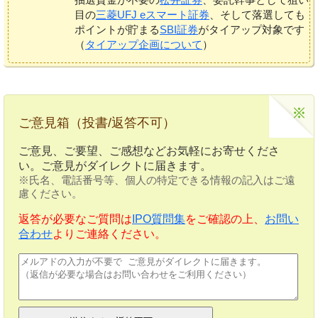
目の
三菱UFJ eスマート証券
、そして落選しても
ポイントが貯まる
SBI証券
がタイアップ対象です
（
タイアップ企画について
）
ご意見箱（投書/返答不可）
ご意見、ご要望、ご感想などお気軽にお寄せくださ
い。ご意見がダイレクトに届きます。
※氏名、電話番号等、個人の特定できる情報の記入はご遠
慮ください。
返答が必要なご質問は
IPO質問集
をご確認の上、
お問い
合わせ
よりご連絡ください。