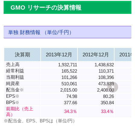
GMO リサーチの決算情報
単独 財務情報 （単位/千円）
決算期
2013年12月
2012年12月
2011
売上高
1,932,711
1,438,632
1
経常利益
165,522
110,371
当期利益
101,266
108,396
純資産
510,061
473,839
配当金
※
2,015.00
2,408.00
EPS
※
74.98
80.26
BPS
※
377.66
350.84
1
前期比（売上
34.3％
33.4％
高）
※配当金、EPS、BPSは（単位/円）