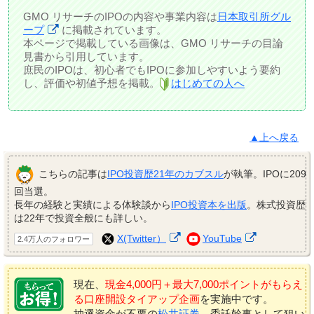
GMO リサーチのIPOの内容や事業内容は
日本取引所グル
ープ
に掲載されています。
本ページで掲載している画像は、GMO リサーチの目論
見書から引用しています。
庶民のIPOは、初心者でもIPOに参加しやすいよう要約
し、評価や初値予想を掲載。
はじめての人へ
▲上へ戻る
こちらの記事は
IPO投資歴21年のカブスル
が執筆。IPOに209
回当選。
長年の経験と実績による体験談から
IPO投資本を出版
。株式投資歴
は22年で投資全般にも詳しい。
X(Twitter）
YouTube
2.4万人のフォロワー
現在、
現金4,000円＋最大7,000ポイントがもらえ
る口座開設タイアップ企画
を実施中です。
抽選資金が不要の
松井証券
、委託幹事として狙い