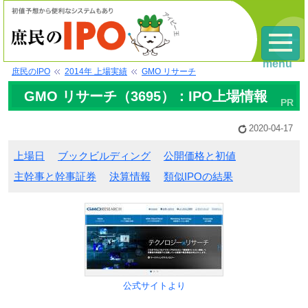
menu
庶民のIPO
2014年 上場実績
GMO リサーチ
GMO リサーチ（3695）：IPO上場情報
2020-04-17
上場日
ブックビルディング
公開価格と初値
主幹事と幹事証券
決算情報
類似IPOの結果
公式サイトより