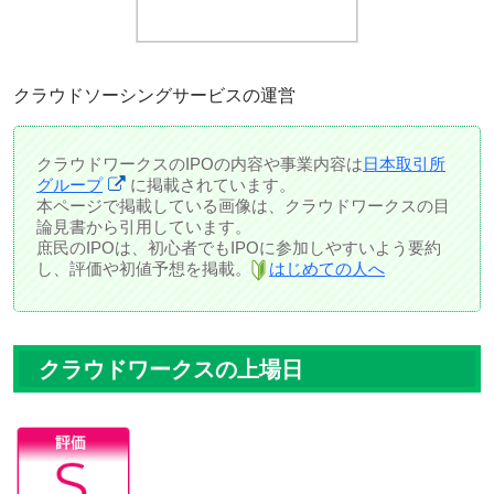
クラウドソーシングサービスの運営
クラウドワークスのIPOの内容や事業内容は
日本取引所
グループ
に掲載されています。
本ページで掲載している画像は、クラウドワークスの目
論見書から引用しています。
庶民のIPOは、初心者でもIPOに参加しやすいよう要約
し、評価や初値予想を掲載。
はじめての人へ
クラウドワークスの上場日