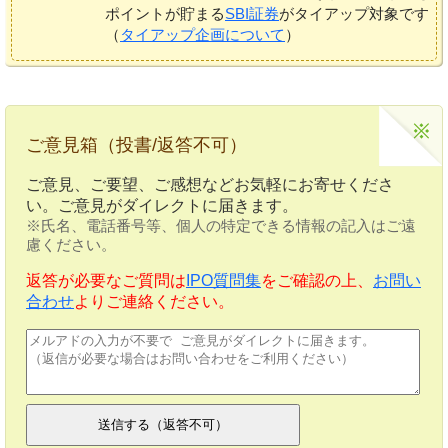
ポイントが貯まる
SBI証券
がタイアップ対象です
（
タイアップ企画について
）
ご意見箱（投書/返答不可）
ご意見、ご要望、ご感想などお気軽にお寄せくださ
い。ご意見がダイレクトに届きます。
※氏名、電話番号等、個人の特定できる情報の記入はご遠
慮ください。
返答が必要なご質問は
IPO質問集
をご確認の上、
お問い
合わせ
よりご連絡ください。