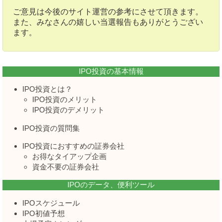
ご意見は今後のサイト運営の参考にさせて頂きます。
また、みなさんの嬉しい当選報告もありがとうござい
ます。
IPO投資の基本情報
IPO投資とは？
IPO投資のメリット
IPO投資のデメリット
IPO投資の質問集
IPO投資におすすめの証券会社
お得なタイアップ企画
資金不要の証券会社
IPOのデータ、便利ツール
IPOスケジュール
IPO初値予想