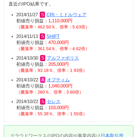
直近のIPO結果です。
2014/11/27
CRI・ミドルウェア
初値売り損益：
1,110,000円
騰落率：462.50％、倍率：5.63倍
2014/11/13
SHIFT
初値売り損益：
470,000円
騰落率：361.54％、倍率：4.62倍
2014/10/30
アルファポリス
初値売り損益：
205,000円
騰落率：93.18％、倍率：1.93倍
2014/10/22
オプティム
初値売り損益：
1,040,000円
騰落率：260％、倍率：3.60倍
2014/10/22
セレス
初値売り損益：
103,000円
騰落率：55.38％、倍率：1.55倍
クラウドワークスのIPOの内容や事業内容は
日本取引所