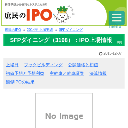
menu
庶民のIPO
2014年 上場実績
SFPダイニング
SFPダイニング（3198）：IPO上場情報
2015-12-07
上場日
ブックビルディング
公開価格と初値
初値予想と予想利益
主幹事と幹事証券
決算情報
類似IPOの結果