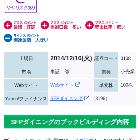
2014/12/16(火)
上場日
証券コード
3198
東証二部
小売業
市場
業種
Webサイト
100株
Webサイト
単元株
SFPダイニング
（3198）
Yahoo!ファイナンス
SFPダイニングのブックビルディング内容