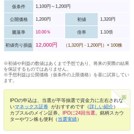
1,100円～1,200円
仮条件
1,200円
1,320円
公開価格
初値
10.00％
1.10倍
騰落率
倍率
12,000円
初値売り損益
（1,320円 - 1,200円）× 100株
※初値や利益の数値はあくまで予想であり、将来の実際の結果
を保証するものではありません。
※予想利益は公開価格（仮条件の上限価格）を基に試算してい
ます。
IPOの申込は、当選が平等抽選で資金力に左右されな
い
マネックス証券
がおすすめです（
詳しい紹介
）
カブスルのメイン証券。
IPOに24回当選
。銘柄スカウ
ターやワン株も便利（
当選実績
）