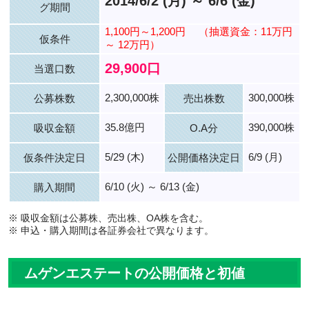
2014/6/2 (月) ～ 6/6 (金)
グ期間
1,100円～1,200円
（抽選資金：11万円
仮条件
～ 12万円）
29,900口
当選口数
2,300,000株
300,000株
公募株数
売出株数
35.8億円
390,000株
吸収金額
O.A分
5/29 (木)
6/9 (月)
仮条件決定日
公開価格決定日
6/10 (火) ～ 6/13 (金)
購入期間
※ 吸収金額は公募株、売出株、OA株を含む。
※ 申込・購入期間は各証券会社で異なります。
ムゲンエステートの公開価格と初値