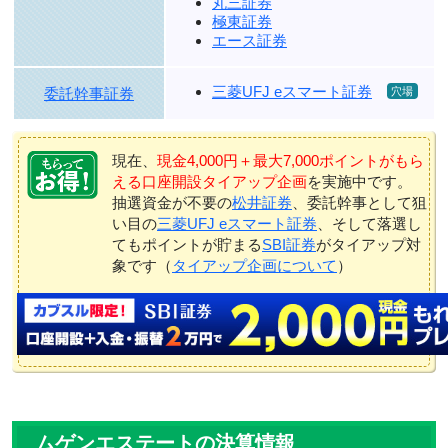
丸三証券
極東証券
エース証券
三菱UFJ eスマート証券
委託幹事証券
現在、
現金4,000円＋最大7,000ポイントがもら
える口座開設タイアップ企画
を実施中です。
抽選資金が不要の
松井証券
、委託幹事として狙
い目の
三菱UFJ eスマート証券
、そして落選し
てもポイントが貯まる
SBI証券
がタイアップ対
象です（
タイアップ企画について
）
ムゲンエステートの決算情報