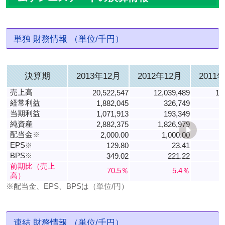
単独 財務情報 （単位/千円）
決算期
2013年12月
2012年12月
2011
売上高
20,522,547
12,039,489
11
経常利益
1,882,045
326,749
当期利益
1,071,913
193,349
純資産
2,882,375
1,826,979
1
配当金
※
2,000.00
1,000.00
EPS
※
129.80
23.41
BPS
※
349.02
221.22
9
前期比（売上
70.5％
5.4％
高）
※配当金、EPS、BPSは（単位/円）
連結 財務情報 （単位/千円）