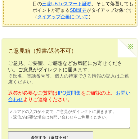
目の
三菱UFJ eスマート証券
、そして落選しても
ポイントが貯まる
SBI証券
がタイアップ対象です
（
タイアップ企画について
）
ご意見箱（投書/返答不可）
ご意見、ご要望、ご感想などお気軽にお寄せくださ
い。ご意見がダイレクトに届きます。
※氏名、電話番号等、個人の特定できる情報の記入はご遠
慮ください。
返答が必要なご質問は
IPO質問集
をご確認の上、
お問い
合わせ
よりご連絡ください。