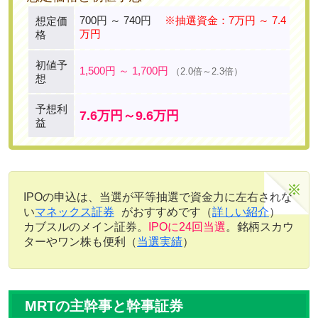
700円 ～ 740円
※抽選資金：7万円 ～ 7.4
想定価
万円
格
初値予
1,500円 ～ 1,700円
（2.0倍～2.3倍）
想
予想利
7.6万円～9.6万円
益
IPOの申込は、当選が平等抽選で資金力に左右されな
い
マネックス証券
がおすすめです（
詳しい紹介
）
カブスルのメイン証券。
IPOに24回当選
。銘柄スカウ
ターやワン株も便利（
当選実績
）
MRTの主幹事と幹事証券