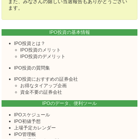
また、みなさんの嬉しい当選報告もありがとうござい
ます。
IPO投資の基本情報
IPO投資とは？
IPO投資のメリット
IPO投資のデメリット
IPO投資の質問集
IPO投資におすすめの証券会社
お得なタイアップ企画
資金不要の証券会社
IPOのデータ、便利ツール
IPOスケジュール
IPO初値予想
上場予定カレンダー
IPO管理帳