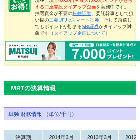
現在、
現金4,000円＋最大7,000ポイントがもら
える口座開設タイアップ企画
を実施中です。
抽選資金が不要の
松井証券
、委託幹事として狙
い目の
三菱UFJ eスマート証券
、そして落選し
てもポイントが貯まる
SBI証券
がタイアップ対
象です（
タイアップ企画について
）
MRTの決算情報
単独 財務情報 （単位/千円）
決算期
2014年3月
2013年3月
2012