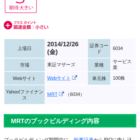
2014/12/26
証券コー
上場日
6034
(金)
ド
サービス
東証マザーズ
市場
業種
業
Webサイト
100株
Webサイト
単元株
Yahoo!ファイナン
MRT
（6034）
ス
MRTのブックビルディング内容
ブックビルディング期間中に、
幹事証券
からIPOに申し込