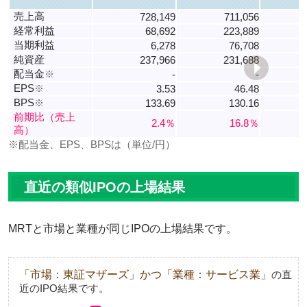
売上高
728,149
711,056
経常利益
68,692
223,889
当期利益
6,278
76,708
純資産
237,966
231,688
配当金
※
-
-
EPS
※
3.53
46.48
BPS
※
133.69
130.16
前期比（売上
2.4％
16.8％
高）
※配当金、EPS、BPSは（単位/円）
直近の類似IPOの上場結果
MRTと市場と業種が同じIPOの上場結果です。
「市場：東証マザーズ」かつ「業種：サービス業」
の直
近のIPO結果です。