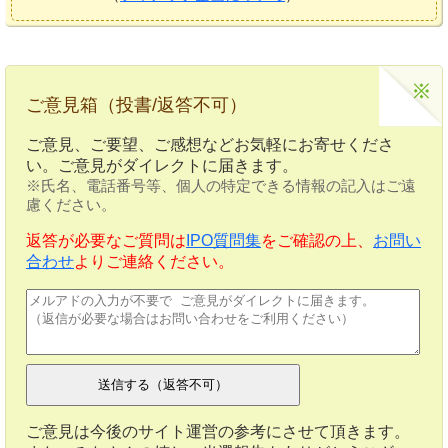
ご意見箱（投書/返答不可）
ご意見、ご要望、ご感想などお気軽にお寄せくださ
い。ご意見がダイレクトに届きます。
※氏名、電話番号等、個人の特定できる情報の記入はご遠
慮ください。
返答が必要なご質問は
IPO質問集
をご確認の上、
お問い
合わせ
よりご連絡ください。
ご意見は今後のサイト運営の参考にさせて頂きます。