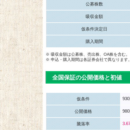
公募株数
吸収金額
仮条件決定日
購入期間
※ 吸収金額は公募株、売出株、OA株を含む。
※ 申込・購入期間は各証券会社で異なります
全国保証の公開価格と初値
93
仮条件
98
公開価格
3.6
騰落率