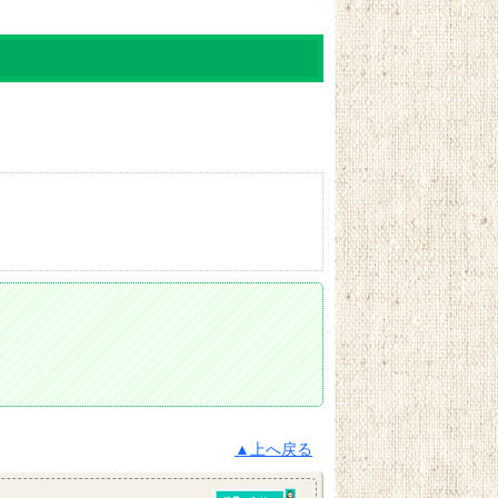
▲上へ戻る