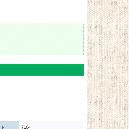
ード
7164