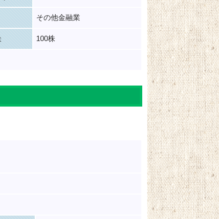
その他金融業
100株
株