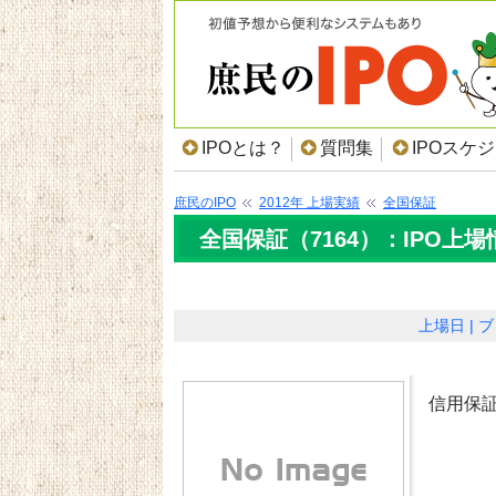
IPOとは？
質問集
IPOスケ
庶民のIPO
2012年 上場実績
全国保証
全国保証（7164）：IPO上場
上場日
ブ
信用保