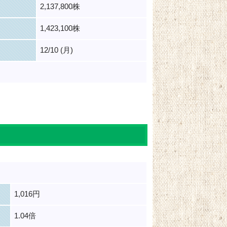
2,137,800株
1,423,100株
12/10 (月)
1,016円
1.04倍