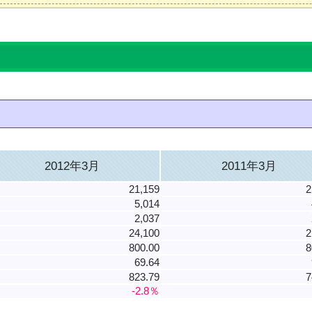
2012年3月
2011年3月
21,159
2
5,014
2,037
24,100
2
800.00
8
69.64
823.79
7
-2.8％