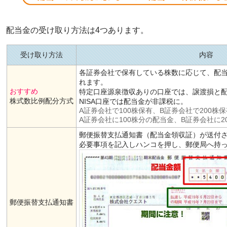
配当金の受け取り方法は4つあります。
受け取り方法
内容
各証券会社で保有している株数に応じて、配
れます。
おすすめ
特定口座源泉徴収ありの口座では、譲渡損と
株式数比例配分方式
NISA口座では配当金が非課税に。
A証券会社で100株保有、B証券会社で200株
A証券会社に100株分の配当金、B証券会社に2
郵便振替支払通知書（配当金領収証）が送付
必要事項を記入しハンコを押し、郵便局へ持
郵便振替支払通知書