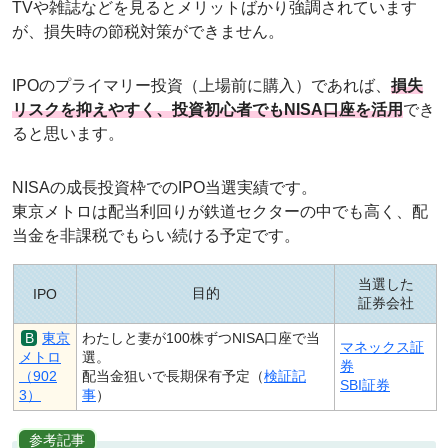
TVや雑誌などを見るとメリットばかり強調されています
が、損失時の節税対策ができません。
IPOのプライマリー投資（上場前に購入）であれば、
損失
リスクを抑えやすく、投資初心者でもNISA口座を活用
でき
ると思います。
NISAの成長投資枠でのIPO当選実績です。
東京メトロは配当利回りが鉄道セクターの中でも高く、配
当金を非課税でもらい続ける予定です。
当選した
目的
IPO
証券会社
東京
わたしと妻が100株ずつNISA口座で当
マネックス証
メトロ
選。
券
（902
配当金狙いで長期保有予定（
検証記
SBI証券
3）
事
）
参考記事