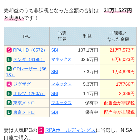
売却益のうち非課税となった金額の合計は、
31万1,527円
と大きい
です！
当選
非課税と
利益
IPO
証券
なった金額
RPA HD（6572）
107.1万円
21万7,573円
SBI
テンダ（4198）
マネックス
32.5万円
6万6,023円
QDレーザー（66
7.3万円
1万4,829円
SBI
13）
ジグザグ
マネックス
5.3万円
1万766円
オルツ（260A）
1.1万円
2,336円
SBI
東京メトロ
マネックス
保有中
配当金が非課税
東京メトロ
保有中
配当金が非課税
SBI
妻は人気IPOの
RPAホールディングス
に当選し、NISA
口座で購入。