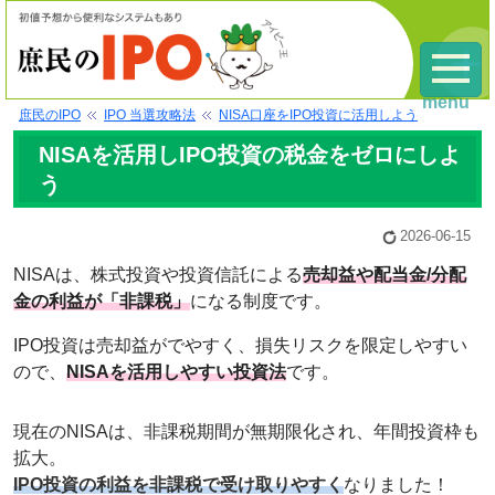
menu
庶民のIPO
IPO 当選攻略法
NISA口座をIPO投資に活用しよう
NISAを活用しIPO投資の税金をゼロにしよ
う
2026-06-15
NISAは、株式投資や投資信託による
売却益や配当金/分配
金の利益が「非課税」
になる制度です。
IPO投資は売却益がでやすく、損失リスクを限定しやすい
ので、
NISAを活用しやすい投資法
です。
現在のNISAは、非課税期間が無期限化され、年間投資枠も
拡大。
IPO投資の利益を非課税で受け取りやすく
なりました！