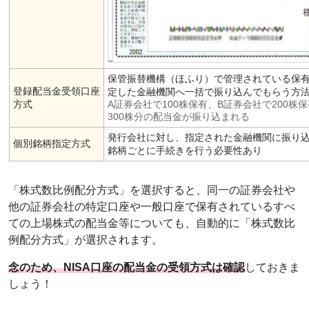
保管振替機構（ほふり）で管理されている保
登録配当金受領口座
定した金融機関へ一括で振り込んでもらう方
方式
A証券会社で100株保有、B証券会社で200株
300株分の配当金が振り込まれる
発行会社に対し、指定された金融機関に振り
個別銘柄指定方式
銘柄ごとに手続きを行う必要性あり
「株式数比例配分方式」を選択すると、同一の証券会社や
他の証券会社の特定口座や一般口座で保有されているすべ
ての上場株式の配当金等についても、自動的に「株式数比
例配分方式」が選択されます。
念のため、NISA口座の配当金の受領方式は確認
しておきま
しょう！