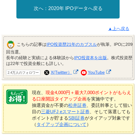
2020年 IPOデータへ戻る
▲上へ戻る
こちらの記事は
IPO投資歴21年のカブスル
が執筆。IPOに209
回当選。
長年の経験と実績による体験談から
IPO投資本を出版
。株式投資歴
は22年で投資全般にも詳しい。
X(Twitter）
YouTube
2.4万人のフォロワー
現在、
現金4,000円＋最大7,000ポイントがもらえ
る口座開設タイアップ企画
を実施中です。
抽選資金が不要の
松井証券
、委託幹事として狙い
目の
三菱UFJ eスマート証券
、そして落選しても
ポイントが貯まる
SBI証券
がタイアップ対象です
（
タイアップ企画について
）