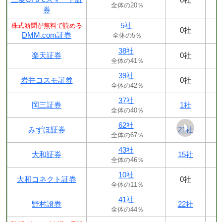
全体の20％
券
5社
株式新聞が無料で読める
0社
DMM.com証券
全体の5％
38社
楽天証券
0社
全体の41％
39社
岩井コスモ証券
0社
全体の42％
37社
岡三証券
1社
全体の40％
62社
みずほ証券
21社
全体の67％
43社
大和証券
15社
全体の46％
10社
大和コネクト証券
0社
全体の11％
41社
野村證券
22社
全体の44％