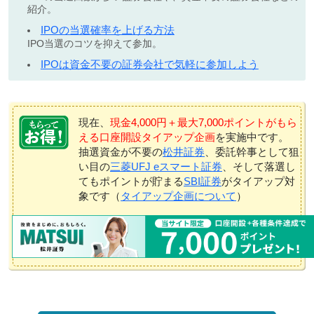
紹介。
IPOの当選確率を上げる方法
IPO当選のコツを抑えて参加。
IPOは資金不要の証券会社で気軽に参加しよう
現在、
現金4,000円＋最大7,000ポイントがもら
える口座開設タイアップ企画
を実施中です。
抽選資金が不要の
松井証券
、委託幹事として狙
い目の
三菱UFJ eスマート証券
、そして落選し
てもポイントが貯まる
SBI証券
がタイアップ対
象です（
タイアップ企画について
）