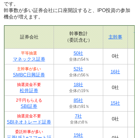
です。
幹事数が多い証券会社に口座開設すると、IPO投資の参加
機会が増えます。
幹事数計
証券会社
主幹事
（委託含む）
50社
平等抽選
0社
マネックス証券
全体の54％
52社
主幹事が多い
16社
SMBC日興証券
全体の56％
18社
抽選資金不要
0社
松井証券
全体の19％
85社
2千円もらえる
15社
SBI証券
全体の91％
7社
抽選資金不要
0社
SBIネオトレード証券
全体の8％
委託幹事が多い
19社
三菱UFJ eスマート証
0社