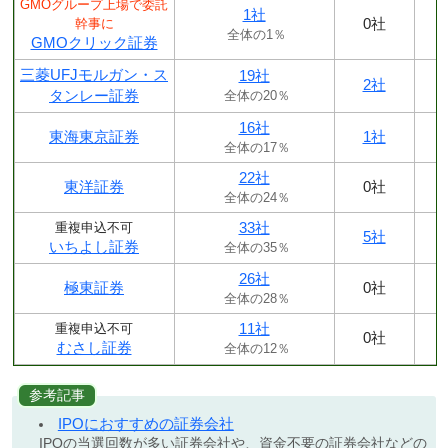
GMOグループ上場で委託
1社
0社
幹事に
全体の1％
GMOクリック証券
三菱UFJモルガン・ス
19社
2社
タンレー証券
全体の20％
16社
東海東京証券
1社
全体の17％
22社
東洋証券
0社
全体の24％
33社
重複申込不可
5社
いちよし証券
全体の35％
26社
極東証券
0社
全体の28％
11社
重複申込不可
0社
むさし証券
全体の12％
参考記事
IPOにおすすめの証券会社
IPOの当選回数が多い証券会社や、資金不要の証券会社などの