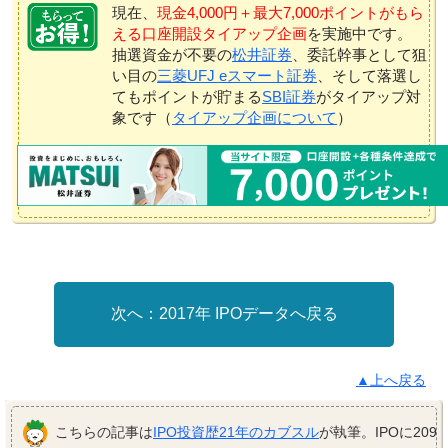
現在、
現金4,000円＋最大7,000ポイントがもら
える口座開設タイアップ企画
を実施中です。
抽選資金が不要の
松井証券
、委託幹事として狙
い目の
三菱UFJ eスマート証券
、そして落選し
てもポイントが貯まる
SBI証券
がタイアップ対
象です（
タイアップ企画について
）
2017年 IPOデータへ戻る
▲上へ戻る
こちらの記事は
IPO投資歴21年のカブスル
が執筆。IPOに209