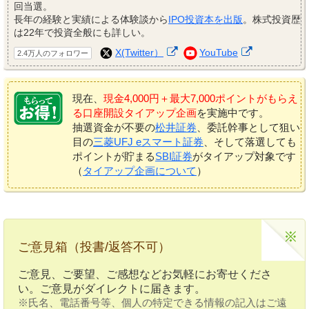
回当選。
長年の経験と実績による体験談から
IPO投資本を出版
。株式投資歴
は22年で投資全般にも詳しい。
X(Twitter）
YouTube
2.4万人のフォロワー
現在、
現金4,000円＋最大7,000ポイントがもらえ
る口座開設タイアップ企画
を実施中です。
抽選資金が不要の
松井証券
、委託幹事として狙い
目の
三菱UFJ eスマート証券
、そして落選しても
ポイントが貯まる
SBI証券
がタイアップ対象です
（
タイアップ企画について
）
ご意見箱（投書/返答不可）
ご意見、ご要望、ご感想などお気軽にお寄せくださ
い。ご意見がダイレクトに届きます。
※氏名、電話番号等、個人の特定できる情報の記入はご遠