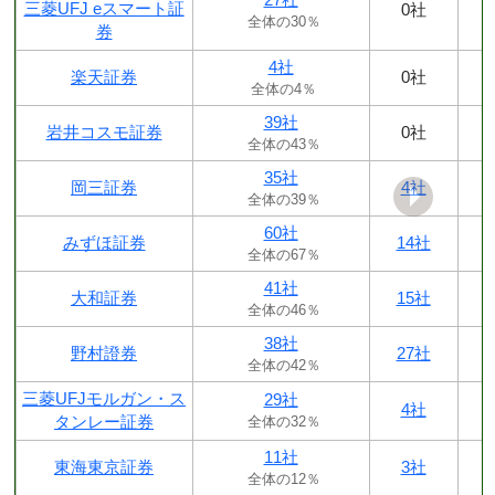
三菱UFJ eスマート証
0社
全体の30％
券
4社
楽天証券
0社
全体の4％
39社
岩井コスモ証券
0社
全体の43％
35社
岡三証券
4社
全体の39％
60社
みずほ証券
14社
全体の67％
41社
大和証券
15社
全体の46％
38社
野村證券
27社
全体の42％
三菱UFJモルガン・ス
29社
4社
タンレー証券
全体の32％
11社
東海東京証券
3社
全体の12％