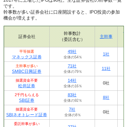
2017年に上場したIPOは90社。主な証券会社の幹事数一覧
です。
幹事数が多い証券会社に口座開設すると、IPO投資の参加
機会が増えます。
幹事数計
証券会社
主幹事
（委託含む）
49社
平等抽選
1社
マネックス証券
全体の54％
71社
主幹事が多い
11社
SMBC日興証券
全体の79％
14社
抽選資金不要
0社
松井証券
全体の16％
83社
2千円もらえる
8社
SBI証券
全体の92％
7社
抽選資金不要
0社
SBIネオトレード証券
全体の8％
委託幹事が多い
27社