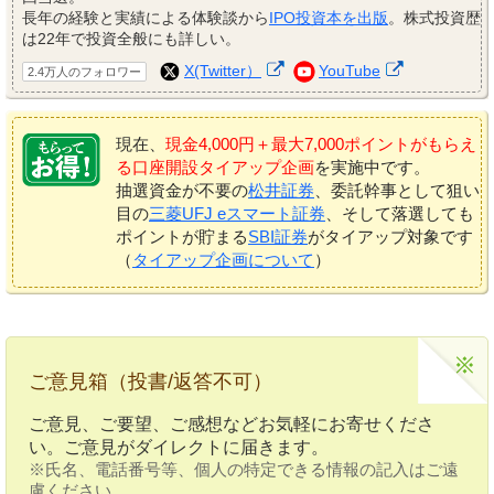
長年の経験と実績による体験談から
IPO投資本を出版
。株式投資歴
は22年で投資全般にも詳しい。
X(Twitter）
YouTube
2.4万人のフォロワー
現在、
現金4,000円＋最大7,000ポイントがもらえ
る口座開設タイアップ企画
を実施中です。
抽選資金が不要の
松井証券
、委託幹事として狙い
目の
三菱UFJ eスマート証券
、そして落選しても
ポイントが貯まる
SBI証券
がタイアップ対象です
（
タイアップ企画について
）
ご意見箱（投書/返答不可）
ご意見、ご要望、ご感想などお気軽にお寄せくださ
い。ご意見がダイレクトに届きます。
※氏名、電話番号等、個人の特定できる情報の記入はご遠
慮ください。