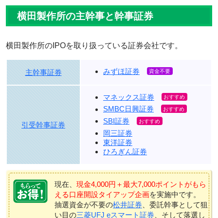
横田製作所の主幹事と幹事証券
横田製作所のIPOを取り扱っている証券会社です。
みずほ証券
主幹事証券
マネックス証券
SMBC日興証券
SBI証券
引受幹事証券
岡三証券
東洋証券
ひろぎん証券
現在、
現金4,000円＋最大7,000ポイントがもら
える口座開設タイアップ企画
を実施中です。
抽選資金が不要の
松井証券
、委託幹事として狙
い目の
三菱UFJ eスマート証券
、そして落選し