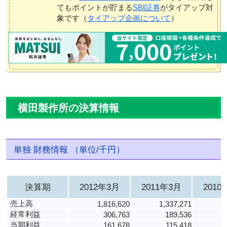
てもポイントが貯まる
SBI証券
がタイアップ対
象です（
タイアップ企画について
）
横田製作所の決算情報
単独 財務情報 （単位/千円）
決算期
2012年3月
2011年3月
2010
売上高
1,816,620
1,337,271
1
経常利益
306,763
189,536
当期利益
161,678
115,418