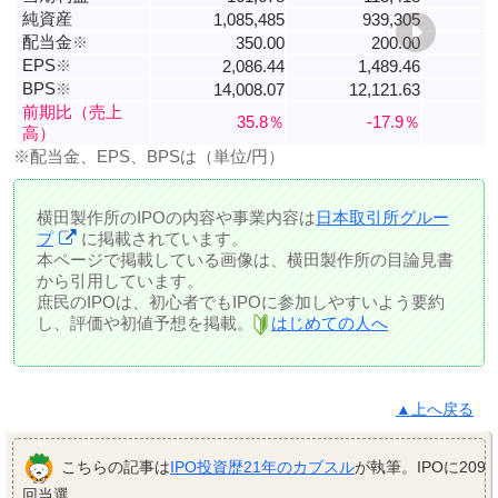
純資産
1,085,485
939,305
配当金
※
350.00
200.00
EPS
※
2,086.44
1,489.46
BPS
※
14,008.07
12,121.63
1
前期比（売上
35.8％
-17.9％
高）
※配当金、EPS、BPSは（単位/円）
横田製作所のIPOの内容や事業内容は
日本取引所グルー
プ
に掲載されています。
本ページで掲載している画像は、横田製作所の目論見書
から引用しています。
庶民のIPOは、初心者でもIPOに参加しやすいよう要約
し、評価や初値予想を掲載。
はじめての人へ
▲上へ戻る
こちらの記事は
IPO投資歴21年のカブスル
が執筆。IPOに209
回当選。