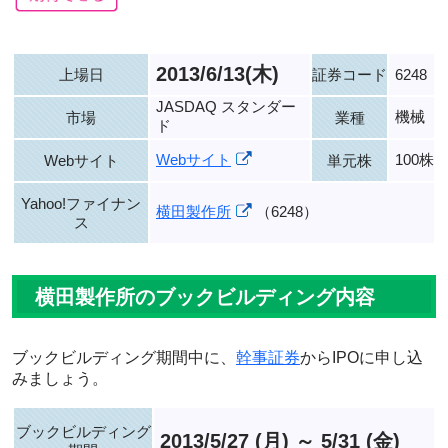
2013/6/13(木)
上場日
証券コード
6248
JASDAQ スタンダー
機械
市場
業種
ド
Webサイト
100株
Webサイト
単元株
Yahoo!ファイナン
横田製作所
（6248）
ス
横田製作所のブックビルディング内容
ブックビルディング期間中に、
幹事証券
からIPOに申し込
みましょう。
ブックビルディング
2013/5/27 (月) ～ 5/31 (金)