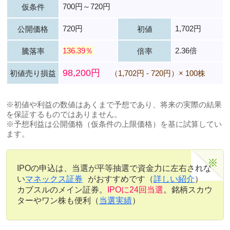
700円～720円
仮条件
720円
1,702円
公開価格
初値
136.39％
2.36倍
騰落率
倍率
98,200円
初値売り損益
（1,702円 - 720円）× 100株
※初値や利益の数値はあくまで予想であり、将来の実際の結果
を保証するものではありません。
※予想利益は公開価格（仮条件の上限価格）を基に試算してい
ます。
IPOの申込は、当選が平等抽選で資金力に左右されな
い
マネックス証券
がおすすめです（
詳しい紹介
）
カブスルのメイン証券。
IPOに24回当選
。銘柄スカウ
ターやワン株も便利（
当選実績
）