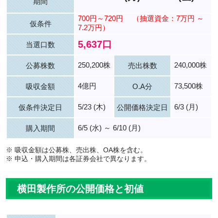
期間
700円～720円
（抽選資金：7万円 ～
仮条件
7.2万円）
5,637口
当選口数
250,200株
240,000株
公募株数
売出株数
4億円
73,500株
吸収金額
O.A分
5/23 (木)
6/3 (月)
仮条件決定日
公開価格決定日
6/5 (水) ～ 6/10 (月)
購入期間
※ 吸収金額は公募株、売出株、OA株を含む。
※ 申込・購入期間は各証券会社で異なります。
横田製作所の公開価格と初値