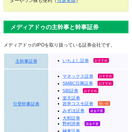
ターやワン株も便利（
当選実績
）
メディアドゥの主幹事と幹事証券
メディアドゥのIPOを取り扱っている証券会社です。
いちよし証券
主幹事証券
マネックス証券
SMBC日興証券
SBI証券
楽天証券
岩井コスモ証券
引受幹事証券
みずほ証券
大和証券
野村證券
極東証券