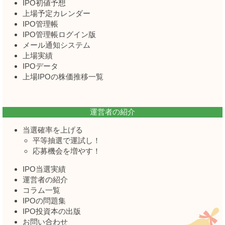
IPO初値予想
上場予定カレンダー
IPO管理帳
IPO管理帳ログイン版
メール通知システム
上場実績
IPOデータ
上場IPOの株価推移一覧
運営者の紹介
当選確率を上げる
平等抽選で運試し！
応募機会を増やす！
IPO当選実績
運営者の紹介
コラム一覧
IPOの問題集
IPO投資本の出版
お問い合わせ