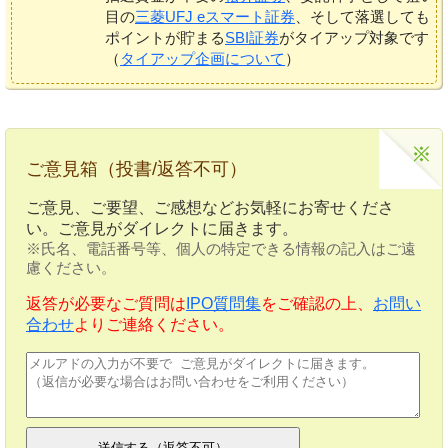
目の
三菱UFJ eスマート証券
、そして落選しても
ポイントが貯まる
SBI証券
がタイアップ対象です
（
タイアップ企画について
）
ご意見箱（投書/返答不可）
ご意見、ご要望、ご感想などお気軽にお寄せくださ
い。ご意見がダイレクトに届きます。
※氏名、電話番号等、個人の特定できる情報の記入はご遠
慮ください。
返答が必要なご質問は
IPO質問集
をご確認の上、
お問い
合わせ
よりご連絡ください。