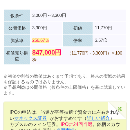
3,000円～3,300円
仮条件
3,300円
11,770円
公開価格
初値
256.67％
3.57倍
騰落率
倍率
847,000円
初値売り損
（11,770円 - 3,300円）× 100
益
株
※初値や利益の数値はあくまで予想であり、将来の実際の結果
を保証するものではありません。
※予想利益は公開価格（仮条件の上限価格）を基に試算してい
ます。
IPOの申込は、当選が平等抽選で資金力に左右されな
い
マネックス証券
がおすすめです（
詳しい紹介
）
カブスルのメイン証券。
IPOに24回当選
。銘柄スカウ