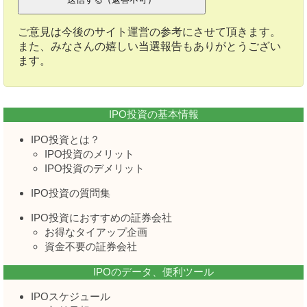
ご意見は今後のサイト運営の参考にさせて頂きます。
また、みなさんの嬉しい当選報告もありがとうござい
ます。
IPO投資の基本情報
IPO投資とは？
IPO投資のメリット
IPO投資のデメリット
IPO投資の質問集
IPO投資におすすめの証券会社
お得なタイアップ企画
資金不要の証券会社
IPOのデータ、便利ツール
IPOスケジュール