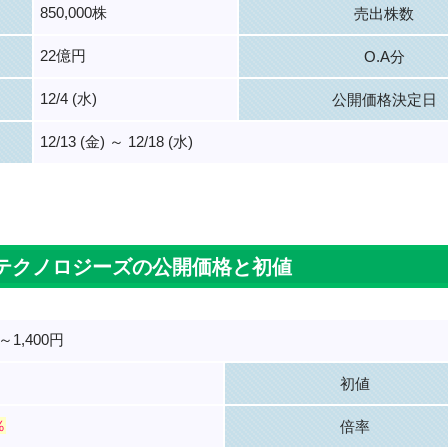
850,000株
売出株数
22億円
O.A分
12/4 (水)
公開価格決定日
12/13 (金) ～ 12/18 (水)
。
テクノロジーズの公開価格と初値
円～1,400円
初値
％
倍率