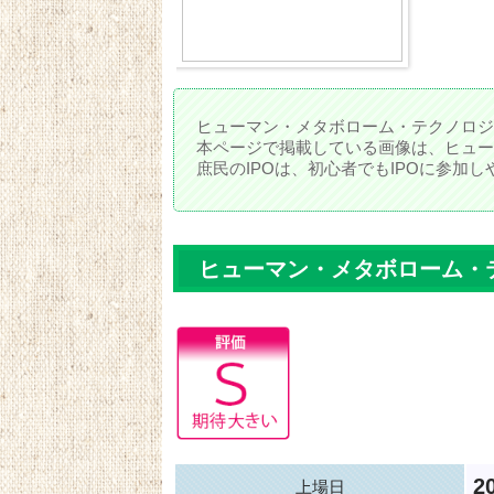
ヒューマン・メタボローム・テクノロジ
本ページで掲載している画像は、ヒュー
庶民のIPOは、初心者でもIPOに参加
ヒューマン・メタボローム・
2
上場日