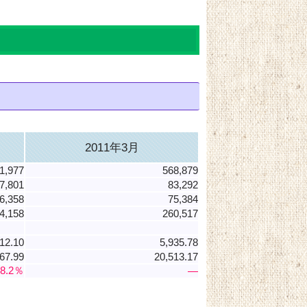
2011年3月
1,977
568,879
7,801
83,292
6,358
75,384
4,158
260,517
-12.10
5,935.78
67.99
20,513.17
-8.2％
―