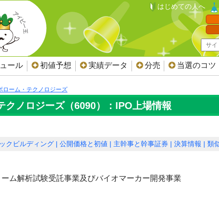
はじめての人へ
ジュール
初値予想
実績データ
分売
当選のコツ
ボローム・テクノロジーズ
クノロジーズ（6090）：IPO上場情報
ックビルディング
公開価格と初値
主幹事と幹事証券
決算情報
類似
ローム解析試験受託事業及びバイオマーカー開発事業