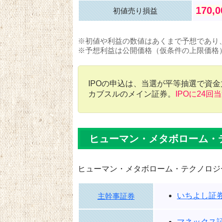
170,
初値売り損益
※初値や利益の数値はあくまで予想であり
※予想利益は公開価格（仮条件の上限価格
IPOの申込は、当選が平等抽選で資
カブスルのメイン証券。
IPOに24回
ヒューマン・メタボローム・
ヒューマン・メタボローム・テクノロジ
いちよし証
主幹事証券
マネックス