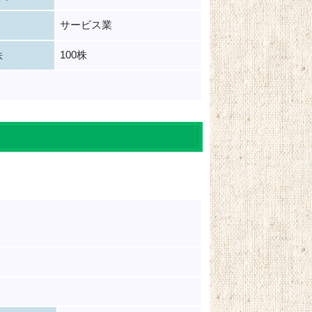
サービス業
100株
株