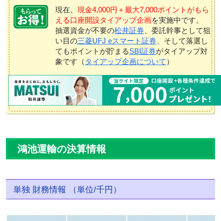
現在、
現金4,000円＋最大7,000ポイントがもら
える口座開設タイアップ企画
を実施中です。
抽選資金が不要の
松井証券
、委託幹事として狙
い目の
三菱UFJ eスマート証券
、そして落選し
てもポイントが貯まる
SBI証券
がタイアップ対
象です（
タイアップ企画について
）
鴻池運輸の決算情報
単独 財務情報 （単位/千円）