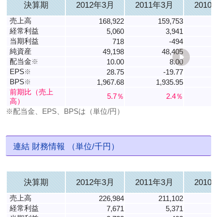
決算期
2012年3月
2011年3月
2010
売上高
168,922
159,753
経常利益
5,060
3,941
当期利益
718
-494
純資産
49,198
48,405
配当金
※
10.00
8.00
EPS
※
28.75
-19.77
BPS
※
1,967.68
1,935.95
前期比（売上
5.7％
2.4％
高）
※配当金、EPS、BPSは（単位/円）
連結 財務情報 （単位/千円）
決算期
2012年3月
2011年3月
2010
売上高
226,984
211,102
経常利益
7,671
5,371