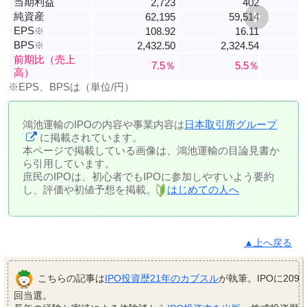
当期利益
2,723
402
純資産
62,195
59,514
EPS
※
108.92
16.11
BPS
※
2,432.50
2,324.54
前期比（売上
7.5％
5.5％
高）
※EPS、BPSは（単位/円）
鴻池運輸のIPOの内容や事業内容は
日本取引所グループ
に掲載されています。
本ページで掲載している画像は、鴻池運輸の目論見書か
ら引用しています。
庶民のIPOは、初心者でもIPOに参加しやすいよう要約
し、評価や初値予想を掲載。
はじめての人へ
▲上へ戻る
こちらの記事は
IPO投資歴21年のカブスル
が執筆。IPOに209
回当選。