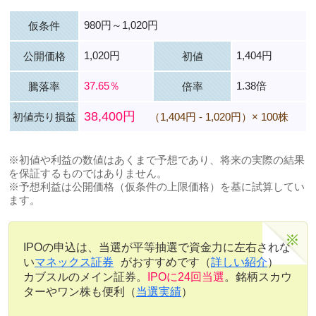
980円～1,020円
仮条件
1,020円
1,404円
公開価格
初値
37.65％
1.38倍
騰落率
倍率
38,400円
初値売り損益
（1,404円 - 1,020円）× 100株
※初値や利益の数値はあくまで予想であり、将来の実際の結果
を保証するものではありません。
※予想利益は公開価格（仮条件の上限価格）を基に試算してい
ます。
IPOの申込は、当選が平等抽選で資金力に左右されな
い
マネックス証券
がおすすめです（
詳しい紹介
）
カブスルのメイン証券。
IPOに24回当選
。銘柄スカウ
ターやワン株も便利（
当選実績
）