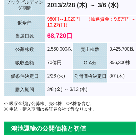
ブックビルディン
2013/2/28 (木) ～ 3/6 (水)
グ期間
980円～1,020円
（抽選資金：9.8万円 ～
仮条件
10.2万円）
68,720口
当選口数
2,550,000株
3,425,700株
公募株数
売出株数
70億円
896,300株
吸収金額
O.A分
2/26 (火)
3/7 (木)
仮条件決定日
公開価格決定日
3/8 (金) ～ 3/13 (水)
購入期間
※ 吸収金額は公募株、売出株、OA株を含む。
※ 申込・購入期間は各証券会社で異なります。
鴻池運輸の公開価格と初値