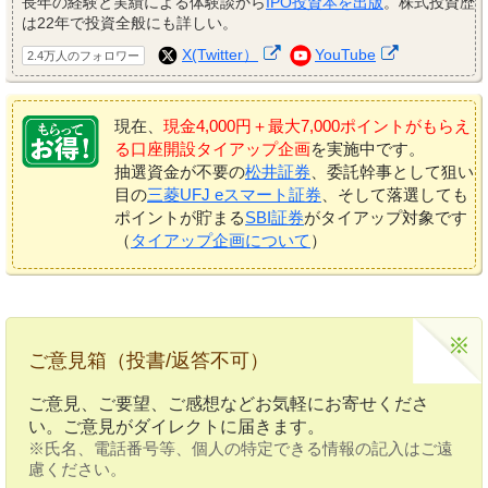
長年の経験と実績による体験談から
IPO投資本を出版
。株式投資歴
は22年で投資全般にも詳しい。
X(Twitter）
YouTube
2.4万人のフォロワー
現在、
現金4,000円＋最大7,000ポイントがもらえ
る口座開設タイアップ企画
を実施中です。
抽選資金が不要の
松井証券
、委託幹事として狙い
目の
三菱UFJ eスマート証券
、そして落選しても
ポイントが貯まる
SBI証券
がタイアップ対象です
（
タイアップ企画について
）
ご意見箱（投書/返答不可）
ご意見、ご要望、ご感想などお気軽にお寄せくださ
い。ご意見がダイレクトに届きます。
※氏名、電話番号等、個人の特定できる情報の記入はご遠
慮ください。