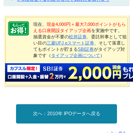
現在、
現金4,000円＋最大7,000ポイントがもら
える口座開設タイアップ企画
を実施中です。
抽選資金が不要の
松井証券
、委託幹事として狙
い目の
三菱UFJ eスマート証券
、そして落選し
てもポイントが貯まる
SBI証券
がタイアップ対
象です（
タイアップ企画について
）
2010年 IPOデータへ戻る