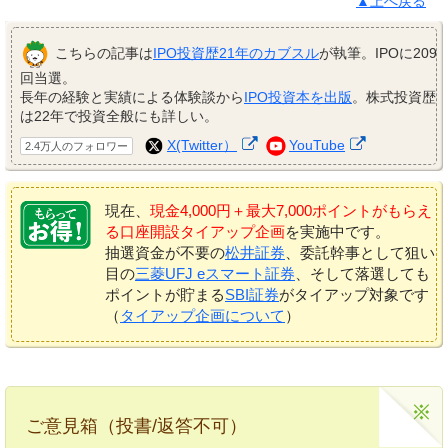
▲上へ戻る
こちらの記事は
IPO投資歴21年のカブスル
が執筆。IPOに209
回当選。
長年の経験と実績による体験談から
IPO投資本を出版
。株式投資歴
は22年で投資全般にも詳しい。
X(Twitter）
YouTube
2.4万人のフォロワー
現在、
現金4,000円＋最大7,000ポイントがもらえ
る口座開設タイアップ企画
を実施中です。
抽選資金が不要の
松井証券
、委託幹事として狙い
目の
三菱UFJ eスマート証券
、そして落選しても
ポイントが貯まる
SBI証券
がタイアップ対象です
（
タイアップ企画について
）
ご意見箱（投書/返答不可）