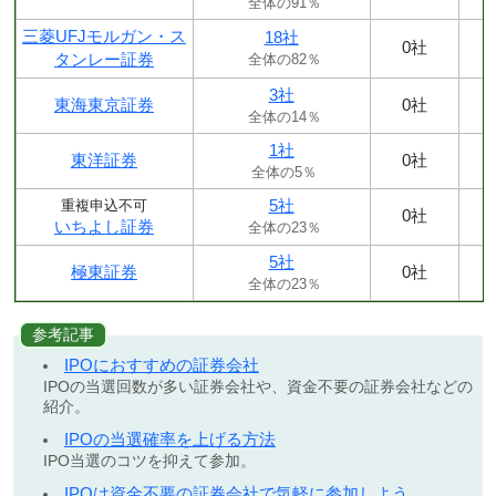
全体の91％
三菱UFJモルガン・ス
18社
0社
タンレー証券
全体の82％
3社
東海東京証券
0社
全体の14％
1社
東洋証券
0社
全体の5％
5社
重複申込不可
0社
いちよし証券
全体の23％
5社
極東証券
0社
全体の23％
参考記事
IPOにおすすめの証券会社
IPOの当選回数が多い証券会社や、資金不要の証券会社などの
紹介。
IPOの当選確率を上げる方法
IPO当選のコツを抑えて参加。
IPOは資金不要の証券会社で気軽に参加しよう