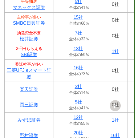
9社
平等抽選
0社
マネックス証券
全体の41％
15社
主幹事が多い
0社
SMBC日興証券
全体の68％
7社
抽選資金不要
0社
松井証券
全体の32％
13社
2千円もらえる
1社
SBI証券
全体の59％
委託幹事が多い
16社
三菱UFJ eスマート証
0社
全体の73％
券
3社
楽天証券
0社
全体の14％
9社
岡三証券
0社
全体の41％
12社
みずほ証券
1社
全体の55％
20社
野村證券
16社