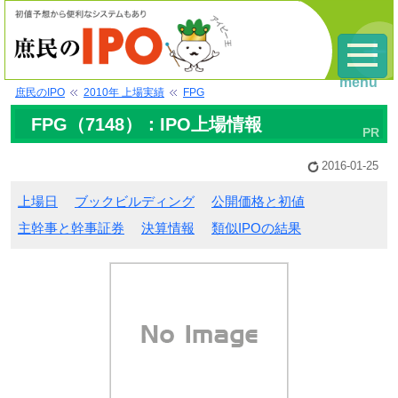
menu
庶民のIPO
2010年 上場実績
FPG
FPG（7148）：IPO上場情報
2016-01-25
上場日
ブックビルディング
公開価格と初値
主幹事と幹事証券
決算情報
類似IPOの結果