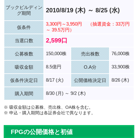
ブックビルディン
2010/8/19 (木) ～ 8/25 (水)
グ期間
3,300円～3,950円
（抽選資金：33万円
仮条件
～ 39.5万円）
2,599口
当選口数
150,000株
76,000株
公募株数
売出株数
8.5億円
33,900株
吸収金額
O.A分
8/17 (火)
8/26 (木)
仮条件決定日
公開価格決定日
8/30 (月) ～ 9/2 (木)
購入期間
※ 吸収金額は公募株、売出株、OA株を含む。
※ 申込・購入期間は各証券会社で異なります。
FPGの公開価格と初値