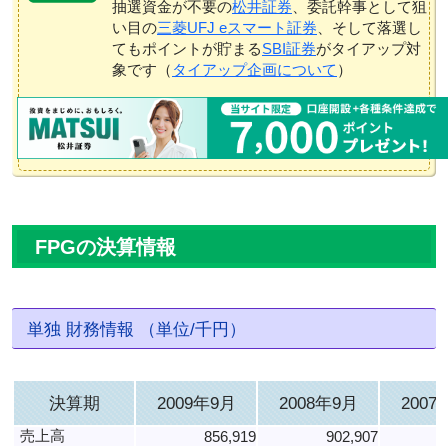
抽選資金が不要の
松井証券
、委託幹事として狙
い目の
三菱UFJ eスマート証券
、そして落選し
てもポイントが貯まる
SBI証券
がタイアップ対
象です（
タイアップ企画について
）
FPGの決算情報
単独 財務情報 （単位/千円）
決算期
2009年9月
2008年9月
2007
売上高
856,919
902,907