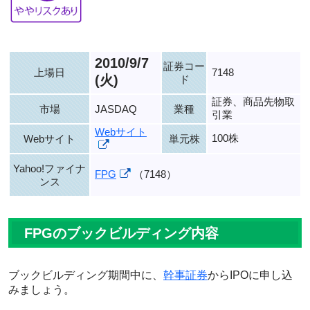
2010/9/7
証券コー
上場日
7148
(火)
ド
証券、商品先物取
市場
JASDAQ
業種
引業
Webサイト
100株
Webサイト
単元株
Yahoo!ファイナ
FPG
（7148）
ンス
FPGのブックビルディング内容
ブックビルディング期間中に、
幹事証券
からIPOに申し込
みましょう。