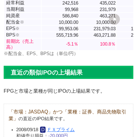
経常利益
242,516
435,022
当期利益
99,968
231,979
純資産
586,840
463,271
配当金
※
10,000.00
10,000.00
EPS
※
99,953.06
231,979.03
15
BPS
※
555,719.96
463,271.88
23
前期比（売上
-5.1％
100.8％
高）
※配当金、EPS、BPSは（単位/円）
直近の類似IPOの上場結果
FPGと市場と業種が同じIPOの上場結果です。
「市場：JASDAQ」かつ「業種：証券、商品先物取引
業」
の直近のIPO結果です。
2008/09/18
ＦＸプライム
初値売り損益：
-20,000円