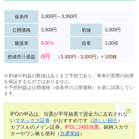
3,300円～3,950円
仮条件
3,300円
3,300円
公開価格
初値
0.00％
1.00倍
騰落率
倍率
0円
初値売り損益
（3,300円 - 3,300円）× 100株
※初値や利益の数値はあくまで予想であり、将来の実際の結果
を保証するものではありません。
※予想利益は公開価格（仮条件の上限価格）を基に試算してい
ます。
IPOの申込は、当選が平等抽選で資金力に左右されな
い
マネックス証券
がおすすめです（
詳しい紹介
）
カブスルのメイン証券。
IPOに24回当選
。銘柄スカウ
ターやワン株も便利（
当選実績
）