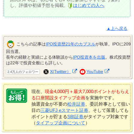
し、評価や初値予想を掲載。
はじめての人へ
▲上へ戻る
こちらの記事は
IPO投資歴21年のカブスル
が執筆。IPOに209
回当選。
長年の経験と実績による体験談から
IPO投資本を出版
。株式投資歴
は22年で投資全般にも詳しい。
X(Twitter）
YouTube
2.4万人のフォロワー
現在、
現金4,000円＋最大7,000ポイントがもらえ
る口座開設タイアップ企画
を実施中です。
抽選資金が不要の
松井証券
、委託幹事として狙い
目の
三菱UFJ eスマート証券
、そして落選しても
ポイントが貯まる
SBI証券
がタイアップ対象です
（
タイアップ企画について
）