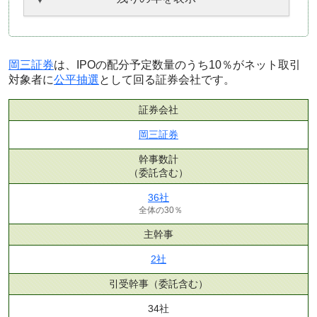
岡三証券
は、IPOの配分予定数量のうち10％がネット取引
対象者に
公平抽選
として回る証券会社です。
証券会社
岡三証券
幹事数計
（委託含む）
36社
全体の30％
主幹事
2社
引受幹事
（委託含む）
34社