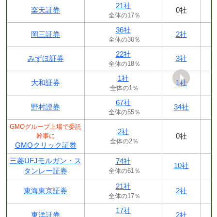
21社
楽天証券
0社
全体の17％
36社
岡三証券
2社
全体の30％
22社
みずほ証券
3社
全体の18％
1社
大和証券
1社
全体の1％
67社
野村證券
34社
全体の55％
GMOグループ上場で委託
2社
0社
幹事に
全体の2％
GMOクリック証券
三菱UFJモルガン・ス
74社
10社
タンレー証券
全体の61％
21社
東海東京証券
2社
全体の17％
17社
東洋証券
2社