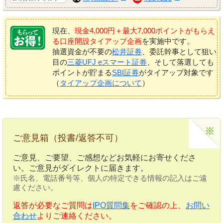
現在、
現金4,000円＋最大7,000ポイントがもらえ
る口座開設タイアップ企画
を実施中です。
抽選資金が不要の
松井証券
、委託幹事として狙い
目の
三菱UFJ eスマート証券
、そして落選しても
ポイントが貯まる
SBI証券
がタイアップ対象です
（
タイアップ企画について
）
ご意見箱（投書/返答不可）
ご意見、ご要望、ご感想などお気軽にお寄せくださ
い。ご意見がダイレクトに届きます。
※氏名、電話番号等、個人の特定できる情報の記入はご遠
慮ください。
返答が必要なご質問は
IPO質問集
をご確認の上、
お問い
合わせ
よりご連絡ください。