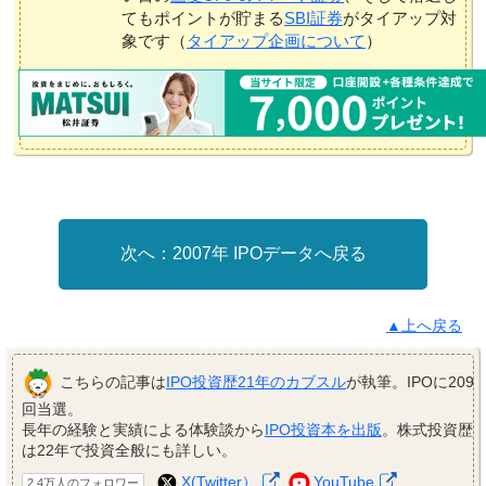
てもポイントが貯まる
SBI証券
がタイアップ対
象です（
タイアップ企画について
）
2007年 IPOデータへ戻る
▲上へ戻る
こちらの記事は
IPO投資歴21年のカブスル
が執筆。IPOに209
回当選。
長年の経験と実績による体験談から
IPO投資本を出版
。株式投資歴
は22年で投資全般にも詳しい。
X(Twitter）
YouTube
2.4万人のフォロワー