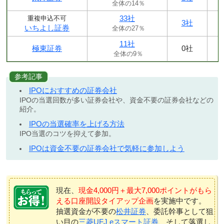
全体の14％
33社
重複申込不可
3社
いちよし証券
全体の27％
11社
極東証券
0社
全体の9％
参考記事
IPOにおすすめの証券会社
IPOの当選回数が多い証券会社や、資金不要の証券会社などの
紹介。
IPOの当選確率を上げる方法
IPO当選のコツを抑えて参加。
IPOは資金不要の証券会社で気軽に参加しよう
現在、
現金4,000円＋最大7,000ポイントがもら
える口座開設タイアップ企画
を実施中です。
抽選資金が不要の
松井証券
、委託幹事として狙
い目の
三菱UFJ eスマート証券
、そして落選し