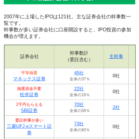
2007年に上場したIPOは121社。主な証券会社の幹事数一
覧です。
幹事数が多い証券会社に口座開設すると、IPO投資の参加
機会が増えます。
幹事数計
証券会社
主幹事
（委託含む）
45社
平等抽選
0社
マネックス証券
全体の37％
22社
抽選資金不要
0社
松井証券
全体の18％
70社
2千円もらえる
2社
SBI証券
全体の58％
委託幹事が多い
73社
三菱UFJ eスマート証
0社
全体の60％
券