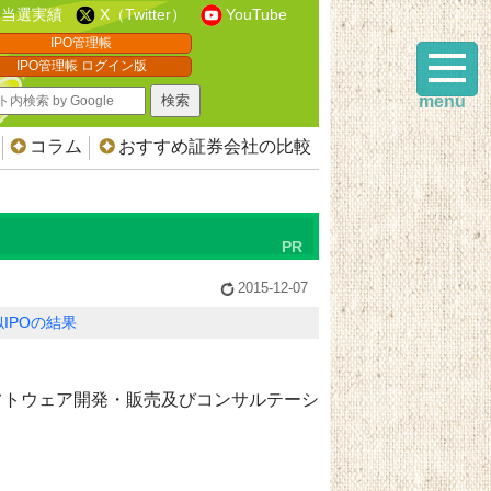
当選実績
X（Twitter）
YouTube
IPO管理帳
IPO管理帳 ログイン版
menu
コラム
おすすめ証券会社の比較
2015-12-07
IPOの結果
フトウェア開発・販売及びコンサルテーシ