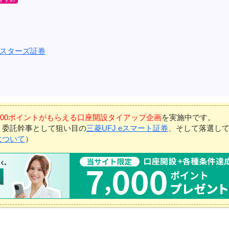
スターズ証券
7,000ポイントがもらえる口座開設タイアップ企画
を実施中です。
、委託幹事として狙い目の
三菱UFJ eスマート証券
、そして落選し
について
）