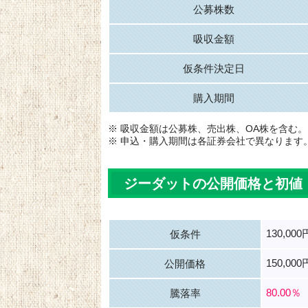
公募株数
吸収金額
仮条件決定日
購入期間
※ 吸収金額は公募株、売出株、OA株を含む。
※ 申込・購入期間は各証券会社で異なります
ジーダットの公開価格と初値
130,00
仮条件
150,000
公開価格
80.00％
騰落率