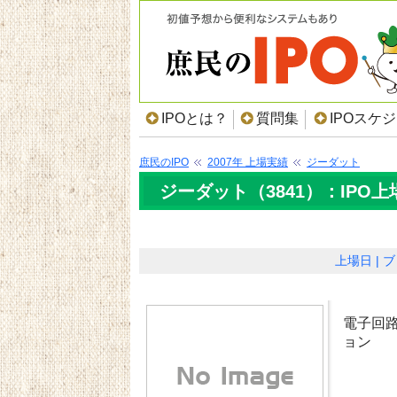
IPOとは？
質問集
IPOスケ
庶民のIPO
2007年 上場実績
ジーダット
ジーダット（3841）：IPO
上場日
ブ
電子回
ョン