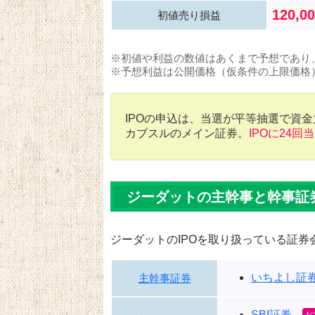
120,0
初値売り損益
※初値や利益の数値はあくまで予想であり
※予想利益は公開価格（仮条件の上限価格
IPOの申込は、当選が平等抽選で資
カブスルのメイン証券。
IPOに24回
ジーダットの主幹事と幹事証
ジーダットのIPOを取り扱っている証券
いちよし証
主幹事証券
SBI証券