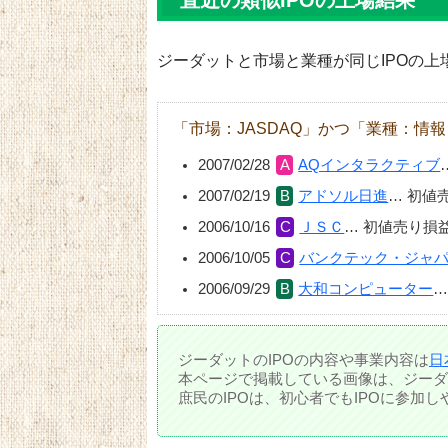
直近の類似IPOの上場結果
ジーダットと市場と業種が同じIPOの上
「市場：JASDAQ」かつ「業種：情
2007/02/28
AQインタラクティブ
2007/02/19
アドソル日進
…
初値
2006/10/16
ＪＳＣ
…
初値売り損
2006/10/05
バンクテック・ジャ
2006/09/29
大和コンピューター
ジーダットのIPOの内容や事業内容は
日
本ページで掲載している画像は、ジーダ
庶民のIPOは、初心者でもIPOに参加