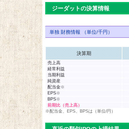
ジーダットの決算情報
単独 財務情報 （単位/千円）
決算期
売上高
経常利益
当期利益
純資産
配当金
※
EPS
※
BPS
※
前期比（売上高）
※配当金、EPS、BPSは（単位/円）