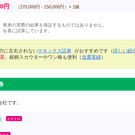
00円
（270,000円 - 150,000円）× 1株
、将来の実際の結果を保証するものではありません。
）を基に試算しています。
金力に左右されない
マネックス証券
がおすすめです（
詳しい紹
当選
。銘柄スカウターやワン株も便利（
当選実績
）
券
会社です。
券