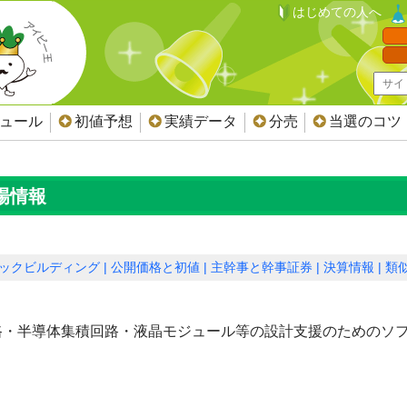
はじめての人へ
ジュール
初値予想
実績データ
分売
当選のコツ
上場情報
ックビルディング
公開価格と初値
主幹事と幹事証券
決算情報
類似
路・半導体集積回路・液晶モジュール等の設計支援のためのソ