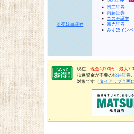
岡三証券
内藤証券
コスモ証券
新光証券
引受幹事証券
みずほインベ
現在、
現金4,000円＋最大
抽選資金が不要の
松井証券
対象です（
タイアップ企画