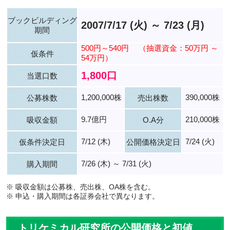
ブックビルディング
2007/7/17 (火) ～ 7/23 (月)
期間
500円～540円
（抽選資金：50万円 ～
仮条件
54万円）
1,800口
当選口数
1,200,000株
390,000株
公募株数
売出株数
9.7億円
210,000株
吸収金額
O.A分
7/12 (木)
7/24 (火)
仮条件決定日
公開価格決定日
7/26 (木) ～ 7/31 (火)
購入期間
※ 吸収金額は公募株、売出株、OA株を含む。
※ 申込・購入期間は各証券会社で異なります。
トリケミカル研究所の公開価格と初値