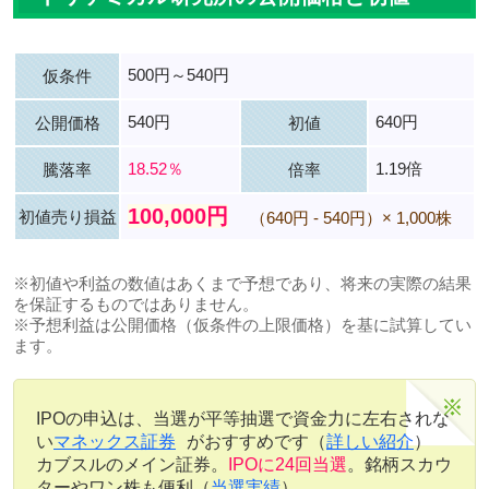
500円～540円
仮条件
540円
640円
公開価格
初値
18.52％
1.19倍
騰落率
倍率
100,000円
初値売り損益
（640円 - 540円）× 1,000株
※初値や利益の数値はあくまで予想であり、将来の実際の結果
を保証するものではありません。
※予想利益は公開価格（仮条件の上限価格）を基に試算してい
ます。
IPOの申込は、当選が平等抽選で資金力に左右されな
い
マネックス証券
がおすすめです（
詳しい紹介
）
カブスルのメイン証券。
IPOに24回当選
。銘柄スカウ
ターやワン株も便利（
当選実績
）