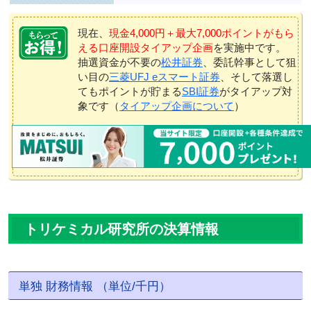
現在、
現金4,000円＋最大7,000ポイントがもら
える口座開設タイアップ企画
を実施中です。
抽選資金が不要の
松井証券
、委託幹事として狙
い目の
三菱UFJ eスマート証券
、そして落選し
てもポイントが貯まる
SBI証券
がタイアップ対
象です（
タイアップ企画について
）
トリケミカル研究所の決算情報
単独 財務情報 （単位/千円）