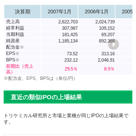
決算期
2007年1月
2006年1月
2005
売上高
2,622,703
2,024,739
1
経常利益
307,987
109,152
当期利益
181,425
69,207
純資産
1,185,134
892,368
配当金
※
EPS
※
73.52
313.16
BPS
※
232.12
2,046.91
前期比（売上
29.5％
8.9％
高）
※配当金、EPS、BPSは（単位/円）
直近の類似IPOの上場結果
トリケミカル研究所と市場と業種が同じIPOの上場結果で
す。