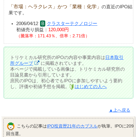
「市場：ヘラクレス」かつ「業種：化学」
の直近のIPO結
果です。
2006/04/12
クラスターテクノロジー
初値売り損益：
120,000円
騰落率：171.43％、倍率：2.71倍
トリケミカル研究所のIPOの内容や事業内容は
日本取引
所グループ
に掲載されています。
本ページで掲載している画像は、トリケミカル研究所の
目論見書から引用しています。
庶民のIPOは、初心者でもIPOに参加しやすいよう要約
し、評価や初値予想を掲載。
はじめての人へ
▲上へ戻る
こちらの記事は
IPO投資歴21年のカブスル
が執筆。IPOに209
回当選。