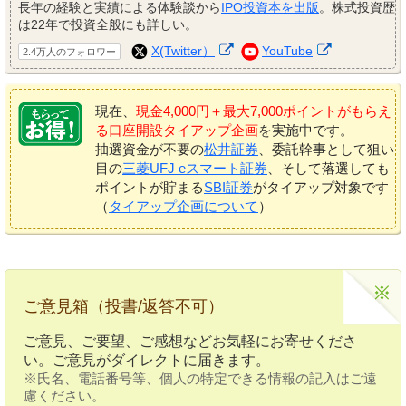
長年の経験と実績による体験談から
IPO投資本を出版
。株式投資歴
は22年で投資全般にも詳しい。
X(Twitter）
YouTube
2.4万人のフォロワー
現在、
現金4,000円＋最大7,000ポイントがもらえ
る口座開設タイアップ企画
を実施中です。
抽選資金が不要の
松井証券
、委託幹事として狙い
目の
三菱UFJ eスマート証券
、そして落選しても
ポイントが貯まる
SBI証券
がタイアップ対象です
（
タイアップ企画について
）
ご意見箱（投書/返答不可）
ご意見、ご要望、ご感想などお気軽にお寄せくださ
い。ご意見がダイレクトに届きます。
※氏名、電話番号等、個人の特定できる情報の記入はご遠
慮ください。