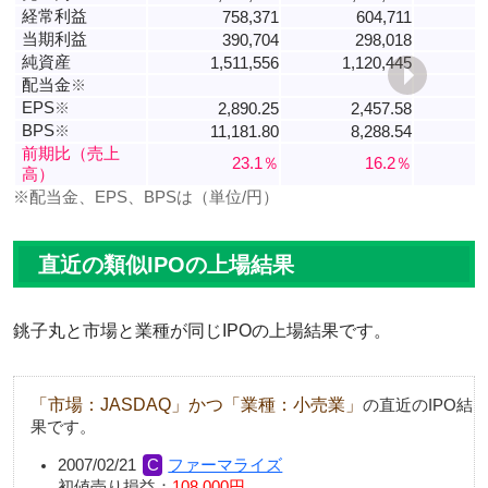
経常利益
758,371
604,711
当期利益
390,704
298,018
純資産
1,511,556
1,120,445
配当金
※
EPS
※
2,890.25
2,457.58
BPS
※
11,181.80
8,288.54
前期比（売上
23.1％
16.2％
高）
※配当金、EPS、BPSは（単位/円）
直近の類似IPOの上場結果
銚子丸と市場と業種が同じIPOの上場結果です。
「市場：JASDAQ」かつ「業種：小売業」
の直近のIPO結
果です。
2007/02/21
ファーマライズ
初値売り損益：
108,000円