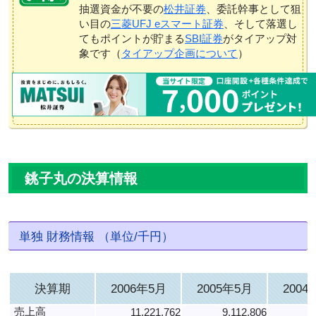
抽選資金が不要の
松井証券
、委託幹事として狙
い目の
三菱UFJ eスマート証券
、そして落選し
てもポイントが貯まる
SBI証券
がタイアップ対
象です（
タイアップ企画について
）
銚子丸の決算情報
単独 財務情報 （単位/千円）
決算期
2006年5月
2005年5月
2004
売上高
11,221,762
9,112,806
7