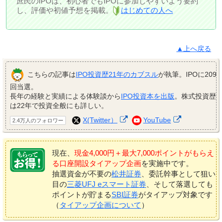
庶民のIPOは、初心者でもIPOに参加しやすいよう要約
し、評価や初値予想を掲載。
はじめての人へ
▲上へ戻る
こちらの記事は
IPO投資歴21年のカブスル
が執筆。IPOに209
回当選。
長年の経験と実績による体験談から
IPO投資本を出版
。株式投資歴
は22年で投資全般にも詳しい。
X(Twitter）
YouTube
2.4万人のフォロワー
現在、
現金4,000円＋最大7,000ポイントがもらえ
る口座開設タイアップ企画
を実施中です。
抽選資金が不要の
松井証券
、委託幹事として狙い
目の
三菱UFJ eスマート証券
、そして落選しても
ポイントが貯まる
SBI証券
がタイアップ対象です
（
タイアップ企画について
）