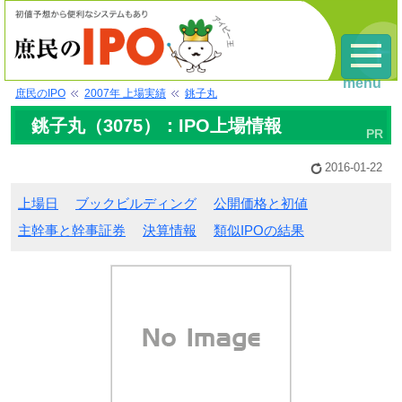
menu
庶民のIPO
2007年 上場実績
銚子丸
銚子丸（3075）：IPO上場情報
2016-01-22
上場日
ブックビルディング
公開価格と初値
主幹事と幹事証券
決算情報
類似IPOの結果