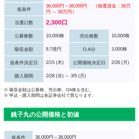
36,000円～38,000円
（抽選資金：36万
仮条件
円 ～ 38万円）
2,300口
当選口数
10,000株
10,000株
公募株数
売出株数
8.7億円
3,000株
吸収金額
O.A分
2/15 (木)
2/26 (月)
仮条件決定日
公開価格決定日
2/28 (水) ～ 3/5 (月)
購入期間
※ 吸収金額は公募株、売出株、OA株を含む。
※ 申込・購入期間は各証券会社で異なります。
銚子丸の公開価格と初値
36,000円～38,000円
仮条件