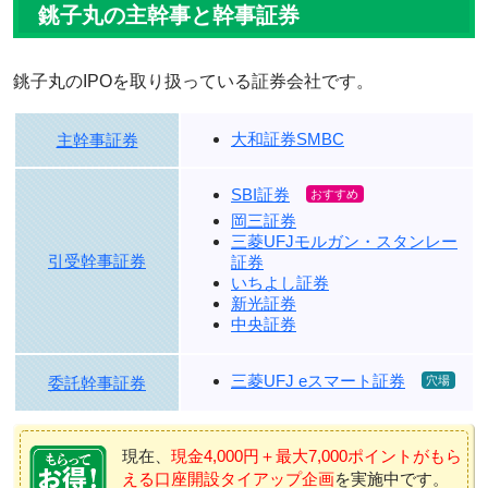
銚子丸の主幹事と幹事証券
銚子丸のIPOを取り扱っている証券会社です。
大和証券SMBC
主幹事証券
SBI証券
岡三証券
三菱UFJモルガン・スタンレー
引受幹事証券
証券
いちよし証券
新光証券
中央証券
三菱UFJ eスマート証券
委託幹事証券
現在、
現金4,000円＋最大7,000ポイントがもら
える口座開設タイアップ企画
を実施中です。