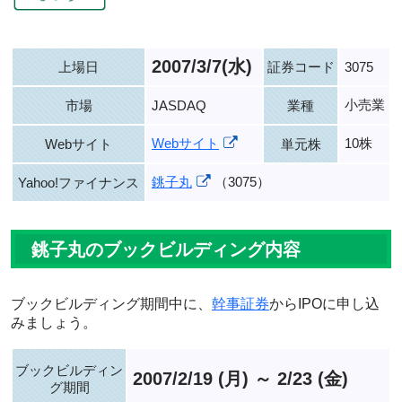
2007/3/7(水)
上場日
証券コード
3075
小売業
市場
JASDAQ
業種
Webサイト
10株
Webサイト
単元株
銚子丸
（3075）
Yahoo!ファイナンス
銚子丸のブックビルディング内容
ブックビルディング期間中に、
幹事証券
からIPOに申し込
みましょう。
ブックビルディン
2007/2/19 (月) ～ 2/23 (金)
グ期間