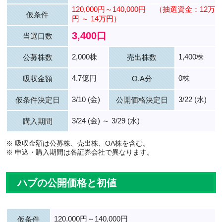
120,000円～140,000円
（抽選資金：12万
仮条件
円 ～ 14万円）
3,400口
当選口数
2,000株
1,400株
公募株数
売出株数
4.7億円
0株
吸収金額
O.A分
3/10 (金)
3/22 (水)
仮条件決定日
公開価格決定日
3/24 (金) ～ 3/29 (水)
購入期間
※ 吸収金額は公募株、売出株、OA株を含む。
※ 申込・購入期間は各証券会社で異なります。
ハブの公開価格と初値
120,000円～140,000円
仮条件