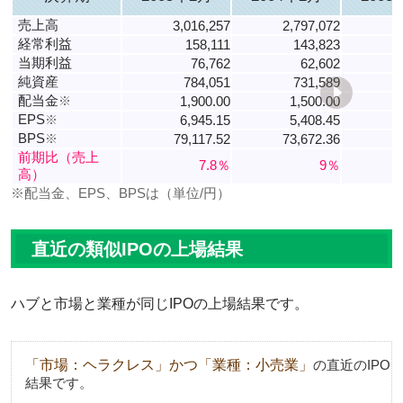
売上高
3,016,257
2,797,072
2
経常利益
158,111
143,823
当期利益
76,762
62,602
純資産
784,051
731,589
配当金
※
1,900.00
1,500.00
EPS
※
6,945.15
5,408.45
BPS
※
79,117.52
73,672.36
6
前期比（売上
7.8％
9％
高）
※配当金、EPS、BPSは（単位/円）
直近の類似IPOの上場結果
ハブと市場と業種が同じIPOの上場結果です。
「市場：ヘラクレス」かつ「業種：小売業」
の直近のIPO
結果です。