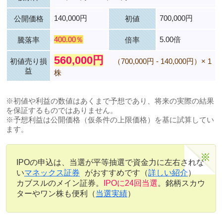
140,000円
700,000円
公開価格
初値
400.00％
5.00倍
騰落率
倍率
560,000円
初値売り損
（700,000円 - 140,000円）× 1
益
株
※初値や利益の数値はあくまで予想であり、将来の実際の結果
を保証するものではありません。
※予想利益は公開価格（仮条件の上限価格）を基に試算してい
ます。
IPOの申込は、当選が平等抽選で資金力に左右されな
い
マネックス証券
がおすすめです（
詳しい紹介
）
カブスルのメイン証券。
IPOに24回当選
。銘柄スカウ
ターやワン株も便利（
当選実績
）