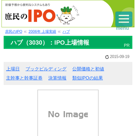
menu
庶民のIPO
2006年 上場実績
ハブ
ハブ（3030）：IPO上場情報
2015-09-19
上場日
ブックビルディング
公開価格と初値
主幹事と幹事証券
決算情報
類似IPOの結果