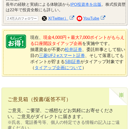
長年の経験と実績による体験談から
IPO投資本を出版
。株式投資歴
は22年で投資全般にも詳しい。
X(Twitter）
YouTube
2.4万人のフォロワー
現在、
現金4,000円＋最大7,000ポイントがもらえ
る口座開設タイアップ企画
を実施中です。
抽選資金が不要の
松井証券
、委託幹事として狙い
目の
三菱UFJ eスマート証券
、そして落選しても
ポイントが貯まる
SBI証券
がタイアップ対象です
（
タイアップ企画について
）
ご意見箱（投書/返答不可）
ご意見、ご要望、ご感想などお気軽にお寄せくださ
い。ご意見がダイレクトに届きます。
※氏名、電話番号等、個人の特定できる情報の記入はご遠
慮ください。