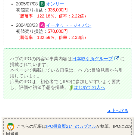
2005/07/08
オンリー
初値売り損益：
336,000円
騰落率：122.18％、倍率：2.22倍
2004/08/23
イーネット・ジャパン
初値売り損益：
570,000円
騰落率：132.56％、倍率：2.33倍
ハブのIPOの内容や事業内容は
日本取引所グループ
に
掲載されています。
本ページで掲載している画像は、ハブの目論見書から引
用しています。
庶民のIPOは、初心者でもIPOに参加しやすいよう要約
し、評価や初値予想を掲載。
はじめての人へ
▲上へ戻る
こちらの記事は
IPO投資歴21年のカブスル
が執筆。IPOに209
回当選。