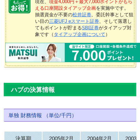
現在、
現金4,000円＋最大7,000ポイントがもら
える口座開設タイアップ企画
を実施中です。
抽選資金が不要の
松井証券
、委託幹事として狙
い目の
三菱UFJ eスマート証券
、そして落選し
てもポイントが貯まる
SBI証券
がタイアップ対
象です（
タイアップ企画について
）
ハブの決算情報
単独 財務情報 （単位/千円）
決算期
2005年2月
2004年2月
2003