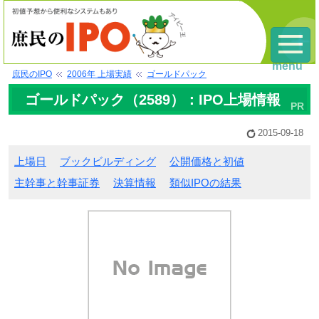
menu
庶民のIPO
2006年 上場実績
ゴールドパック
ゴールドパック（2589）：IPO上場情報
2015-09-18
上場日
ブックビルディング
公開価格と初値
主幹事と幹事証券
決算情報
類似IPOの結果