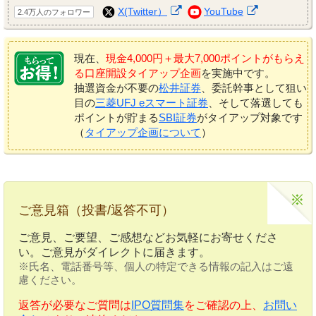
X(Twitter）
YouTube
2.4万人のフォロワー
現在、
現金4,000円＋最大7,000ポイントがもらえ
る口座開設タイアップ企画
を実施中です。
抽選資金が不要の
松井証券
、委託幹事として狙い
目の
三菱UFJ eスマート証券
、そして落選しても
ポイントが貯まる
SBI証券
がタイアップ対象です
（
タイアップ企画について
）
ご意見箱（投書/返答不可）
ご意見、ご要望、ご感想などお気軽にお寄せくださ
い。ご意見がダイレクトに届きます。
※氏名、電話番号等、個人の特定できる情報の記入はご遠
慮ください。
返答が必要なご質問は
IPO質問集
をご確認の上、
お問い