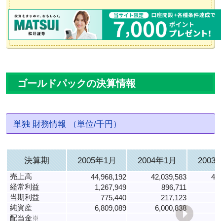
ゴールドパックの決算情報
単独 財務情報 （単位/千円）
決算期
2005年1月
2004年1月
2003
売上高
44,968,192
42,039,583
42
経常利益
1,267,949
896,711
1
当期利益
775,440
217,123
純資産
6,809,089
6,000,838
7
配当金
※