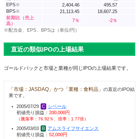
EPS
※
2,404.46
495.57
BPS
※
21,113.45
18,607.25
1
前期比（売上
7％
-2％
高）
※配当金、EPS、BPSは（単位/円）
直近の類似IPOの上場結果
ゴールドパックと市場と業種が同じIPOの上場結果です。
「市場：JASDAQ」かつ「業種：食料品」
の直近のIPO結
果です。
2005/07/29
シベール
初値売り損益：
200,000円
騰落率：76.92％、倍率：1.77倍
2005/03/03
アムスライフサイエンス
初値売り損益：
52,000円