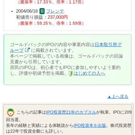
騰落率：17.33％、倍率：1.17倍
2004/06/18
フレンテ
初値売り損益：
237,000円
騰落率：59.25％、倍率：1.59倍
ゴールドパックのIPOの内容や事業内容は
日本取引所グ
ループ
に掲載されています。
本ページで掲載している画像は、ゴールドパックの目論
見書から引用しています。
庶民のIPOは、初心者でもIPOに参加しやすいよう要約
し、評価や初値予想を掲載。
はじめての人へ
▲上へ戻る
こちらの記事は
IPO投資歴21年のカブスル
が執筆。IPOに209
回当選。
長年の経験と実績による体験談から
IPO投資本を出版
。株式投資歴
は22年で投資全般にも詳しい。