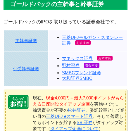
ゴールドパックの主幹事と幹事証券
ゴールドパックのIPOを取り扱っている証券会社です。
三菱UFJモルガン・スタンレー
主幹事証券
証券
マネックス証券
野村證券
引受幹事証券
SMBCフレンド証券
大和証券SMBC
現在、
現金4,000円＋最大7,000ポイントがもら
える口座開設タイアップ企画
を実施中です。
抽選資金が不要の
松井証券
、委託幹事として狙
い目の
三菱UFJ eスマート証券
、そして落選し
てもポイントが貯まる
SBI証券
がタイアップ対
象です（
タイアップ企画について
）