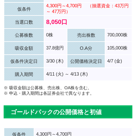
4,300円～4,700円
（抽選資金：43万円
仮条件
～ 47万円）
8,050口
当選口数
0株
700,000株
公募株数
売出株数
37.8億円
105,000株
吸収金額
O.A分
3/30 (木)
4/7 (金)
仮条件決定日
公開価格決定日
4/11 (火) ～ 4/13 (木)
購入期間
※ 吸収金額は公募株、売出株、OA株を含む。
※ 申込・購入期間は各証券会社で異なります。
ゴールドパックの公開価格と初値
4,300円～4,700円
仮条件