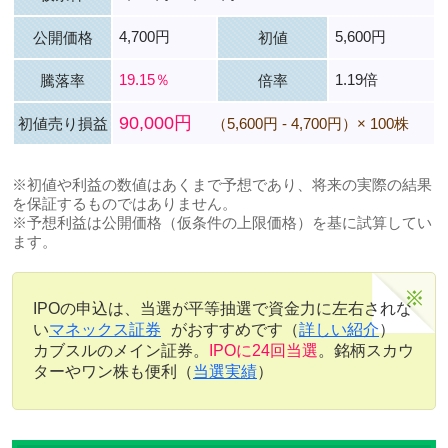
4,700円
5,600円
公開価格
初値
19.15％
1.19倍
騰落率
倍率
90,000円
初値売り損益
（5,600円 - 4,700円）× 100株
※初値や利益の数値はあくまで予想であり、将来の実際の結果
を保証するものではありません。
※予想利益は公開価格（仮条件の上限価格）を基に試算してい
ます。
IPOの申込は、当選が平等抽選で資金力に左右されな
い
マネックス証券
がおすすめです（
詳しい紹介
）
カブスルのメイン証券。
IPOに24回当選
。銘柄スカウ
ターやワン株も便利（
当選実績
）