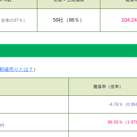
59社
（86％）
104.2
（
全体の37％
）
）
初値売りとは？
）
騰落率（倍率）
-4.76％
（0.9
96.55％
（1.9
0円