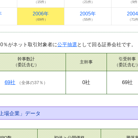
）
（15件）
（21件）
（9件
年
2006年
2005年
200
）
（69件）
（55件）
（71
10％がネット取引対象者に
公平抽選
として回る証券会社です。
幹事数計
引受幹事
主幹事
（委託含む）
（委託含む
69社
0社
69社
（
全体の37％
）
上場企業」データ
IPO数
初値 > 公開価格
騰落