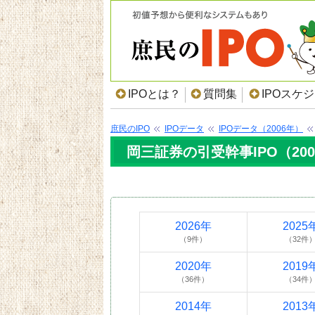
IPOとは？
質問集
IPOスケ
庶民のIPO
IPOデータ
IPOデータ（2006年）
岡三証券の引受幹事IPO（20
2026年
2025
（9件）
（32件
2020年
2019
（36件）
（34件
2014年
2013