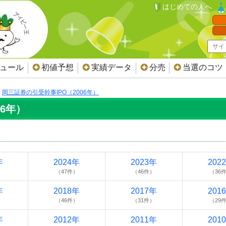
はじめての人へ
ジュール
初値予想
実績データ
分売
当選のコツ
岡三証券の引受幹事IPO（2006年）
06年）
年
2024年
2023年
202
）
（47件）
（46件）
（36
年
2018年
2017年
201
）
（46件）
（31件）
（29
年
2012年
2011年
201