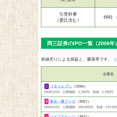
引受幹事
69社
（委託含む）
岡三証券のIPO一覧（2006年
初値売りによる損益と、騰落率です。（
企業名
ＪＢイレブン
（3066）
2006/12/22
公開価格：1,260円、初値：1,200円
東京一番フーズ
（3067）
2006/12/21
公開価格：290,000円、初値：570,00
パイプドビッツ
（3831）