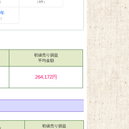
）
（4件）
4年
件）
初値売り損益
）
平均金額
264,172円
初値売り損益
率