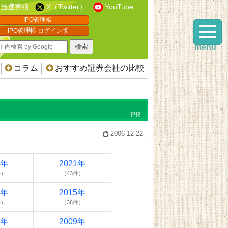
当選実績
X（Twitter）
YouTube
IPO管理帳
IPO管理帳 ログイン版
menu
コラム
おすすめ証券会社の比較
2006-12-22
2年
2021年
件）
（43件）
6年
2015年
件）
（36件）
0年
2009年