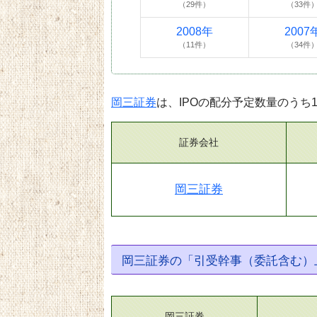
（29件）
（33件
2008年
2007
（11件）
（34件
岡三証券
は、IPOの配分予定数量のうち
証券会社
岡三証券
岡三証券の「引受幹事（委託含む）
岡三証券