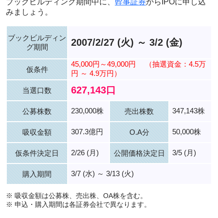
ブックビルディング期間中に、
幹事証券
からIPOに申し込
みましょう。
ブックビルディン
2007/2/27 (火) ～ 3/2 (金)
グ期間
45,000円～49,000円
（抽選資金：4.5万
仮条件
円 ～ 4.9万円）
627,143口
当選口数
230,000株
347,143株
公募株数
売出株数
307.3億円
50,000株
吸収金額
O.A分
2/26 (月)
3/5 (月)
仮条件決定日
公開価格決定日
3/7 (水) ～ 3/13 (火)
購入期間
※ 吸収金額は公募株、売出株、OA株を含む。
※ 申込・購入期間は各証券会社で異なります。