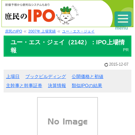
menu
庶民のIPO
2007年 上場実績
ユー・エス・ジェイ
ユー・エス・ジェイ（2142）：IPO上場情
報
2015-12-07
上場日
ブックビルディング
公開価格と初値
主幹事と幹事証券
決算情報
類似IPOの結果