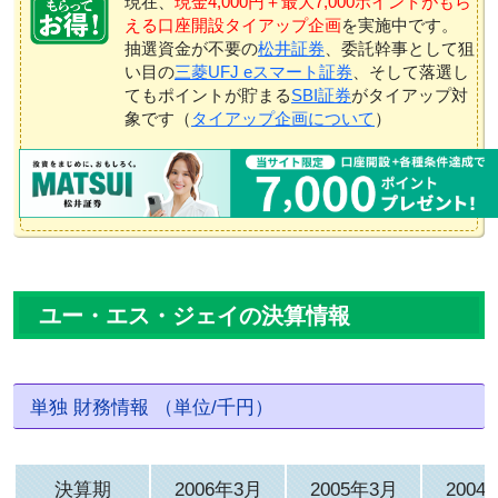
現在、
現金4,000円＋最大7,000ポイントがもら
える口座開設タイアップ企画
を実施中です。
抽選資金が不要の
松井証券
、委託幹事として狙
い目の
三菱UFJ eスマート証券
、そして落選し
てもポイントが貯まる
SBI証券
がタイアップ対
象です（
タイアップ企画について
）
ユー・エス・ジェイの決算情報
単独 財務情報 （単位/千円）
決算期
2006年3月
2005年3月
2004