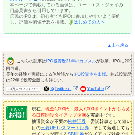
本ページで掲載している画像は、ユー・エス・ジェイの
目論見書から引用しています。
庶民のIPOは、初心者でもIPOに参加しやすいよう要約
し、評価や初値予想を掲載。
はじめての人へ
▲上へ戻る
こちらの記事は
IPO投資歴21年のカブスル
が執筆。IPOに209
回当選。
長年の経験と実績による体験談から
IPO投資本を出版
。株式投資歴
は22年で投資全般にも詳しい。
X(Twitter）
YouTube
2.4万人のフォロワー
現在、
現金4,000円＋最大7,000ポイントがもらえ
る口座開設タイアップ企画
を実施中です。
抽選資金が不要の
松井証券
、委託幹事として狙い
目の
三菱UFJ eスマート証券
、そして落選しても
ポイントが貯まる
SBI証券
がタイアップ対象です