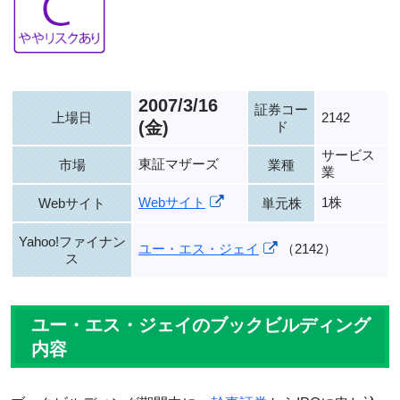
2007/3/16
証券コー
上場日
2142
(金)
ド
サービス
東証マザーズ
市場
業種
業
Webサイト
1株
Webサイト
単元株
Yahoo!ファイナン
ユー・エス・ジェイ
（2142）
ス
ユー・エス・ジェイのブックビルディング
内容