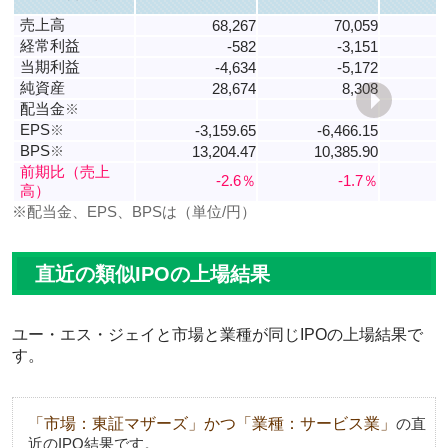
売上高
68,267
70,059
経常利益
-582
-3,151
当期利益
-4,634
-5,172
純資産
28,674
8,308
配当金
※
EPS
※
-3,159.65
-6,466.15
-
BPS
※
13,204.47
10,385.90
1
前期比（売上
-2.6％
-1.7％
高）
※配当金、EPS、BPSは（単位/円）
直近の類似IPOの上場結果
ユー・エス・ジェイと市場と業種が同じIPOの上場結果で
す。
「市場：東証マザーズ」かつ「業種：サービス業」
の直
近のIPO結果です。