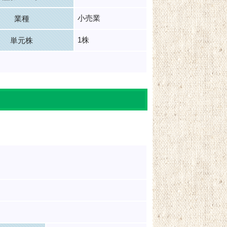
小売業
業種
1株
単元株