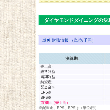
ダイヤモンドダイニングの決
単独 財務情報 （単位/千円）
決算期
売上高
経常利益
当期利益
純資産
配当金
※
EPS
※
BPS
※
前期比（売上高）
※配当金、EPS、BPSは（単位/円）