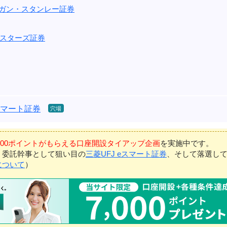
ルガン・スタンレー証券
スターズ証券
eスマート証券
7,000ポイントがもらえる口座開設タイアップ企画
を実施中です。
、委託幹事として狙い目の
三菱UFJ eスマート証券
、そして落選し
について
）