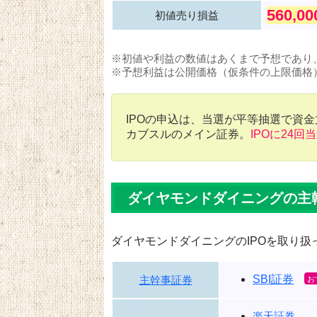
560,0
初値売り損益
※初値や利益の数値はあくまで予想であり
※予想利益は公開価格（仮条件の上限価格
IPOの申込は、当選が平等抽選で資
カブスルのメイン証券。
IPOに24回
ダイヤモンドダイニングの主
ダイヤモンドダイニングのIPOを取り扱
SBI証券
主幹事証券
楽天証券