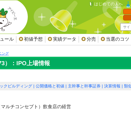
はじめての人へ
ジュール
初値予想
実績データ
分売
当選のコツ
ニング
3）：IPO上場情報
ックビルディング
公開価格と初値
主幹事と幹事証券
決算情報
類似
（マルチコンセプト）飲食店の経営