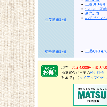
三菱UFJモ
いちよし証券
新光証券
みずほインベ
引受幹事証券
三菱UFJ 
委託幹事証券
現在、
現金4,000円＋最大
抽選資金が不要の
松井証券
対象です（
タイアップ企画