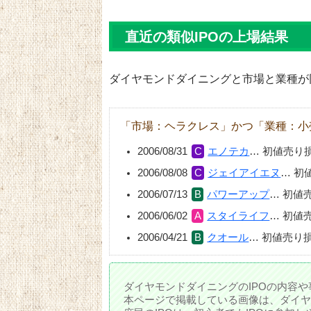
直近の類似IPOの上場結果
ダイヤモンドダイニングと市場と業種が
「市場：ヘラクレス」かつ「業種：小
2006/08/31
エノテカ
…
初値売り
2006/08/08
ジェイアイエヌ
…
初
2006/07/13
パワーアップ
…
初値
2006/06/02
スタイライフ
…
初値
2006/04/21
クオール
…
初値売り
ダイヤモンドダイニングのIPOの内容や
本ページで掲載している画像は、ダイヤ