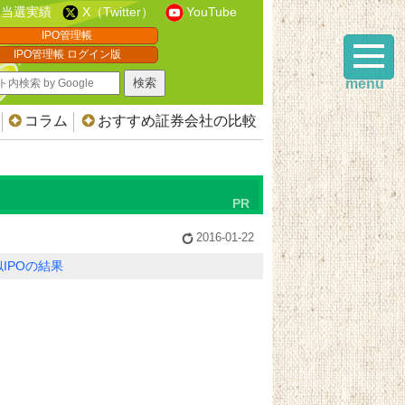
当選実績
X（Twitter）
YouTube
IPO管理帳
IPO管理帳 ログイン版
menu
コラム
おすすめ証券会社の比較
2016-01-22
IPOの結果