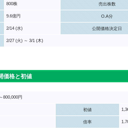
800株
売出株数
9.6億円
O.A分
2/14 (水)
公開価格決定日
2/27 (火) ～ 3/1 (木)
。
開価格と初値
～800,000円
1,
初値
1.
倍率