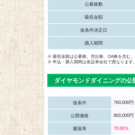
公募株数
吸収金額
仮条件決定日
購入期間
※ 吸収金額は公募株、売出株、OA株を含む。
※ 申込・購入期間は各証券会社で異なります
ダイヤモンドダイニングの公
760,000円
仮条件
800,000円
公開価格
70.00％
騰落率