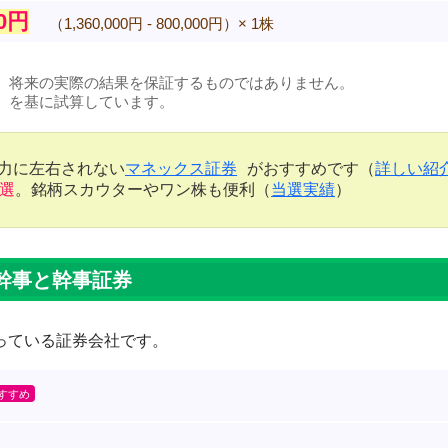
00円
（1,360,000円 - 800,000円）× 1株
、将来の実際の結果を保証するものではありません。
）を基に試算しています。
金力に左右されない
マネックス証券
がおすすめです（
詳しい紹
当選
。銘柄スカウターやワン株も便利（
当選実績
）
幹事と幹事証券
っている証券会社です。