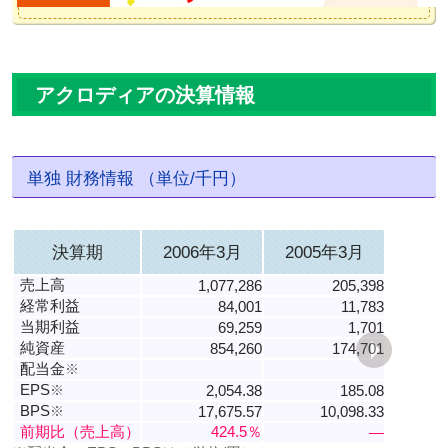
アクロディアの決算情報
単独 財務情報 （単位/千円）
決算期
2006年3月
2005年3月
売上高
1,077,286
205,398
経常利益
84,001
11,783
当期利益
69,259
1,701
純資産
854,260
174,701
配当金
※
EPS
※
2,054.38
185.08
BPS
※
17,675.57
10,098.33
前期比（売上高）
424.5％
―