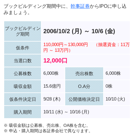
ブックビルディング期間中に、
幹事証券
からIPOに申し込
みましょう。
ブックビルディン
2006/10/2 (月) ～ 10/6 (金)
グ期間
110,000円～130,000円
（抽選資金：11万
仮条件
円 ～ 13万円）
12,000口
当選口数
6,000株
6,000株
公募株数
売出株数
15.6億円
0株
吸収金額
O.A分
9/28 (木)
10/10 (火)
仮条件決定日
公開価格決定日
10/11 (水) ～ 10/16 (月)
購入期間
※ 吸収金額は公募株、売出株、OA株を含む。
※ 申込・購入期間は各証券会社で異なります。