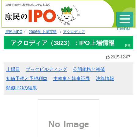
menu
庶民のIPO
2006年 上場実績
アクロディア
アクロディア（3823）：IPO上場情報
2015-12-07
上場日
ブックビルディング
公開価格と初値
初値予想と予想利益
主幹事と幹事証券
決算情報
類似IPOの結果