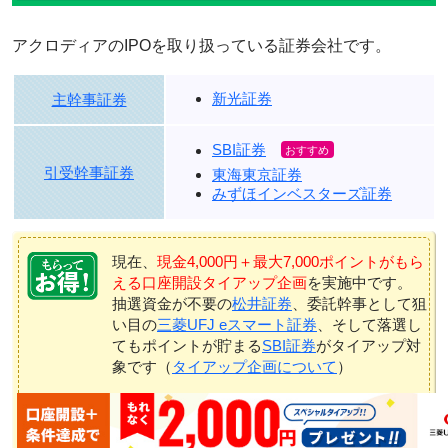
アクロディアのIPOを取り扱っている証券会社です。
新光証券
主幹事証券
SBI証券
引受幹事証券
東海東京証券
みずほインベスターズ証券
現在、
現金4,000円＋最大7,000ポイントがもら
える口座開設タイアップ企画
を実施中です。
抽選資金が不要の
松井証券
、委託幹事として狙
い目の
三菱UFJ eスマート証券
、そして落選し
てもポイントが貯まる
SBI証券
がタイアップ対
象です（
タイアップ企画について
）