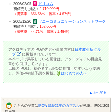
2006/02/09
ドリコム
初値売り損益：
2,710,000円
騰落率：356.58％、倍率：4.57倍
2005/12/20
ソニーコミュニケーションネットワーク
初値売り損益：
152,000円
騰落率：44.71％、倍率：1.45倍
アクロディアのIPOの内容や事業内容は
日本取引所グル
ープ
に掲載されています。
本ページで掲載している画像は、アクロディアの目論見
書から引用しています。
庶民のIPOは、初心者でもIPOに参加しやすいよう要約
し、評価や初値予想を掲載。
はじめての人へ
▲上へ戻る
こちらの記事は
IPO投資歴21年のカブスル
が執筆。IPOに209
回当選。