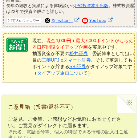
長年の経験と実績による体験談から
IPO投資本を出版
。株式投資歴
は22年で投資全般にも詳しい。
X(Twitter）
YouTube
2.4万人のフォロワー
現在、
現金4,000円＋最大7,000ポイントがもらえ
る口座開設タイアップ企画
を実施中です。
抽選資金が不要の
松井証券
、委託幹事として狙い
目の
三菱UFJ eスマート証券
、そして落選しても
ポイントが貯まる
SBI証券
がタイアップ対象です
（
タイアップ企画について
）
ご意見箱（投書/返答不可）
ご意見、ご要望、ご感想などお気軽にお寄せくださ
い。ご意見がダイレクトに届きます。
※氏名、電話番号等、個人の特定できる情報の記入はご遠
慮ください。