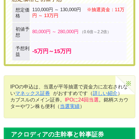
110,000円 ～ 130,000円
※抽選資金：11万
想定価
円 ～ 13万円
格
初値予
80,000円 ～ 280,000円
（0.6倍～2.2倍）
想
予想利
-5万円～15万円
益
IPOの申込は、当選が平等抽選で資金力に左右されな
い
マネックス証券
がおすすめです（
詳しい紹介
）
カブスルのメイン証券。
IPOに24回当選
。銘柄スカウ
ターやワン株も便利（
当選実績
）
アクロディアの主幹事と幹事証券