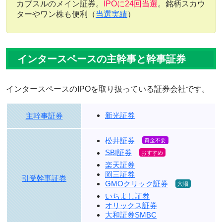
カブスルのメイン証券。
IPOに24回当選
。銘柄スカウ
ターやワン株も便利（
当選実績
）
インタースペースの主幹事と幹事証券
インタースペースのIPOを取り扱っている証券会社です。
新光証券
主幹事証券
松井証券
SBI証券
楽天証券
岡三証券
引受幹事証券
GMOクリック証券
いちよし証券
オリックス証券
大和証券SMBC