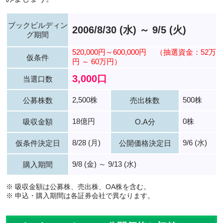
ブックビルディン
2006/8/30 (水) ～ 9/5 (火)
グ期間
520,000円～600,000円
（抽選資金：52万
仮条件
円 ～ 60万円）
3,000口
当選口数
2,500株
500株
公募株数
売出株数
18億円
0株
吸収金額
O.A分
8/28 (月)
9/6 (水)
仮条件決定日
公開価格決定日
9/8 (金) ～ 9/13 (水)
購入期間
※ 吸収金額は公募株、売出株、OA株を含む。
※ 申込・購入期間は各証券会社で異なります。