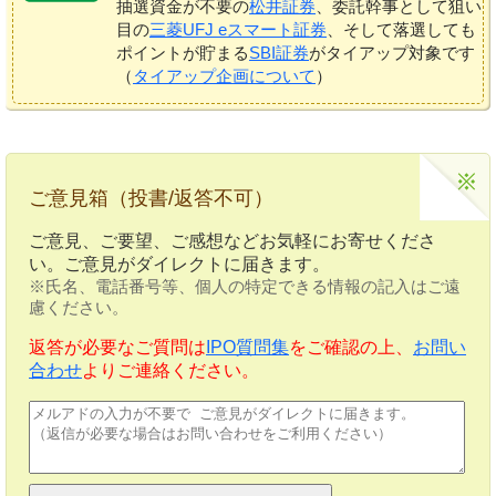
抽選資金が不要の
松井証券
、委託幹事として狙い
目の
三菱UFJ eスマート証券
、そして落選しても
ポイントが貯まる
SBI証券
がタイアップ対象です
（
タイアップ企画について
）
ご意見箱（投書/返答不可）
ご意見、ご要望、ご感想などお気軽にお寄せくださ
い。ご意見がダイレクトに届きます。
※氏名、電話番号等、個人の特定できる情報の記入はご遠
慮ください。
返答が必要なご質問は
IPO質問集
をご確認の上、
お問い
合わせ
よりご連絡ください。