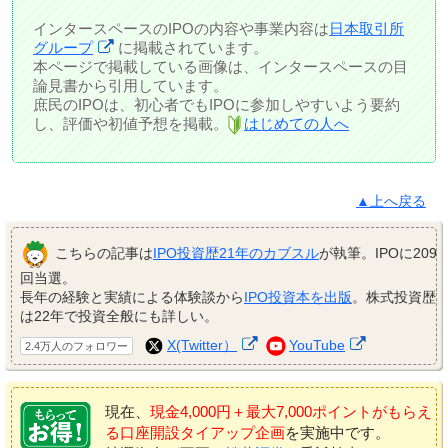
インタースペースのIPOの内容や事業内容は
日本取引所
グループ
に掲載されています。
本ページで掲載している画像は、インタースペースの目
論見書から引用しています。
庶民のIPOは、初心者でもIPOに参加しやすいよう要約
し、評価や初値予想を掲載。
はじめての人へ
▲上へ戻る
こちらの記事は
IPO投資歴21年のカブスル
が執筆。IPOに209
回当選。
長年の経験と実績による体験談から
IPO投資本を出版
。株式投資歴
は22年で投資全般にも詳しい。
X(Twitter）
YouTube
2.4万人のフォロワー
現在、
現金4,000円＋最大7,000ポイントがもらえ
る口座開設タイアップ企画
を実施中です。