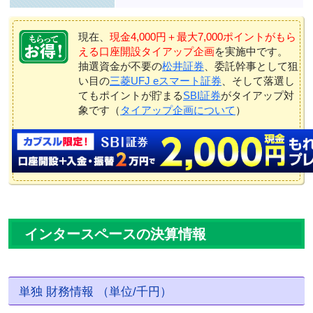
現在、
現金4,000円＋最大7,000ポイントがもら
える口座開設タイアップ企画
を実施中です。
抽選資金が不要の
松井証券
、委託幹事として狙
い目の
三菱UFJ eスマート証券
、そして落選し
てもポイントが貯まる
SBI証券
がタイアップ対
象です（
タイアップ企画について
）
インタースペースの決算情報
単独 財務情報 （単位/千円）