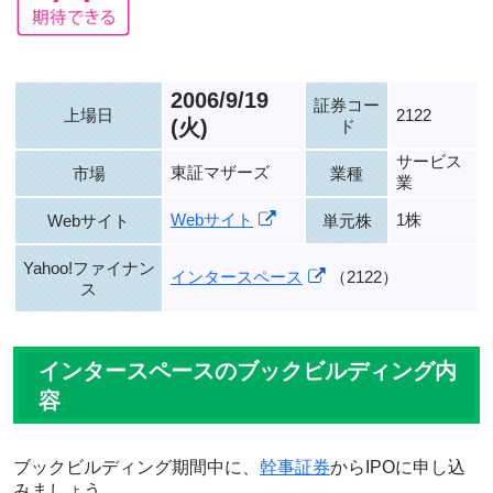
2006/9/19
証券コー
上場日
2122
(火)
ド
サービス
東証マザーズ
市場
業種
業
Webサイト
1株
Webサイト
単元株
Yahoo!ファイナン
インタースペース
（2122）
ス
インタースペースのブックビルディング内
容
ブックビルディング期間中に、
幹事証券
からIPOに申し込
みましょう。