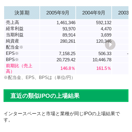
決算期
2005年9月
2004年9月
2003
売上高
1,461,346
592,132
経常利益
93,970
4,470
当期利益
89,914
3,699
純資産
280,261
120,346
配当金
※
EPS
※
7,158.25
506.33
-1
BPS
※
20,729.42
10,446.78
前期比（売上
146.8％
161.5％
高）
※配当金、EPS、BPSは（単位/円）
直近の類似IPOの上場結果
インタースペースと市場と業種が同じIPOの上場結果で
す。