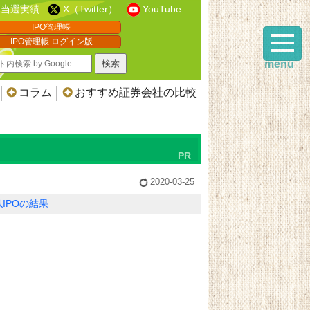
当選実績
X（Twitter）
YouTube
IPO管理帳
IPO管理帳 ログイン版
menu
コラム
おすすめ証券会社の比較
2020-03-25
IPOの結果