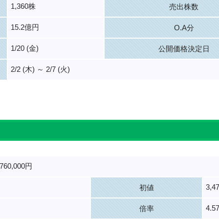
1,360株
売出株数
15.2億円
O.A分
1/20 (金)
公開価格決定日
2/2 (木) ～ 2/7 (火)
。
760,000円
3,4
初値
4.5
倍率