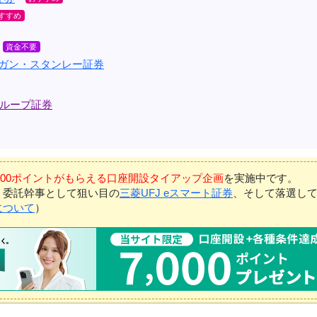
ルガン・スタンレー証券
ループ証券
7,000ポイントがもらえる口座開設タイアップ企画
を実施中です。
、委託幹事として狙い目の
三菱UFJ eスマート証券
、そして落選し
について
）