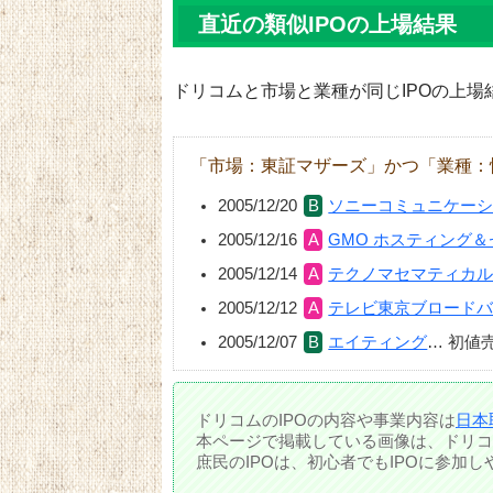
直近の類似IPOの上場結果
ドリコムと市場と業種が同じIPOの上場
「市場：東証マザーズ」かつ「業種：
2005/12/20
ソニーコミュニケー
2005/12/16
GMO ホスティング
2005/12/14
テクノマセマティカ
2005/12/12
テレビ東京ブロード
2005/12/07
エイティング
…
初値
ドリコムのIPOの内容や事業内容は
日本
本ページで掲載している画像は、ドリコ
庶民のIPOは、初心者でもIPOに参加