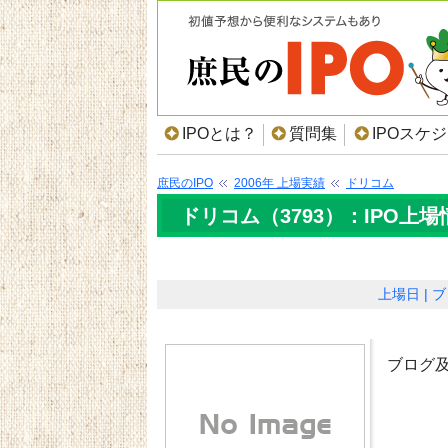
IPOとは？
質問集
IPOスケ
庶民のIPO
2006年 上場実績
ドリコム
ドリコム（3793）：IPO上場
上場日
ブ
ブログ