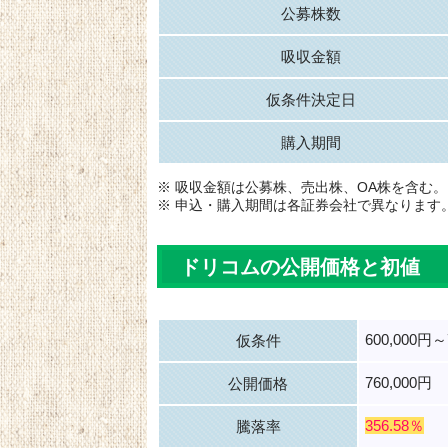
公募株数
吸収金額
仮条件決定日
購入期間
※ 吸収金額は公募株、売出株、OA株を含む。
※ 申込・購入期間は各証券会社で異なります
ドリコムの公開価格と初値
600,000円～
仮条件
760,000円
公開価格
356.58％
騰落率