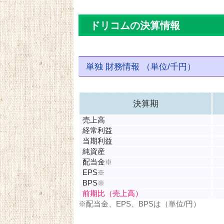
ドリコムの決算情報
単独 財務情報 （単位/千円）
決算期
売上高
経常利益
当期利益
純資産
配当金
※
EPS
※
BPS
※
前期比（売上高）
※配当金、EPS、BPSは（単位/円）