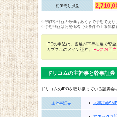
2,710,
初値売り損益
※初値や利益の数値はあくまで予想であり
※予想利益は公開価格（仮条件の上限価格
IPOの申込は、当選が平等抽選で資
カブスルのメイン証券。
IPOに24回
ドリコムの主幹事と幹事証券
ドリコムのIPOを取り扱っている証券会
大和証券SMB
主幹事証券
マネックス