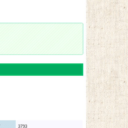
ド
3793