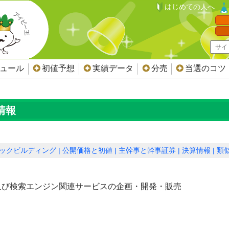
はじめての人へ
ジュール
初値予想
実績データ
分売
当選のコツ
情報
ックビルディング
公開価格と初値
主幹事と幹事証券
決算情報
類似
及び検索エンジン関連サービスの企画・開発・販売