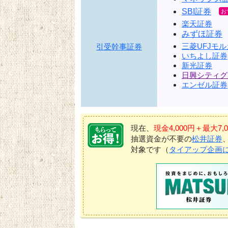
SBI証券
楽天証券
みずほ証券
三菱UFJモ
引受幹事証券
いちよし証券
新光証券
日興シティグ
エンゼル証券
現在、
現金4,000円＋最大
抽選資金が不要の
松井証券
対象です（
タイアップ企画