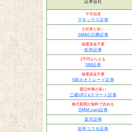
証券会社
平等抽選
マネックス証券
主幹事が多い
SMBC日興証券
抽選資金不要
松井証券
2千円もらえる
SBI証券
抽選資金不要
SBIネオトレード証券
委託幹事が多い
三菱UFJ eスマート証券
株式新聞が無料で読める
DMM.com証券
楽天証券
岩井コスモ証券