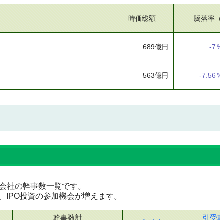
時価総額
騰落率
689億円
-7
563億円
-7.56
証券会社の幹事数一覧です。
、IPO投資の参加機会が増えます。
幹事数計
引受