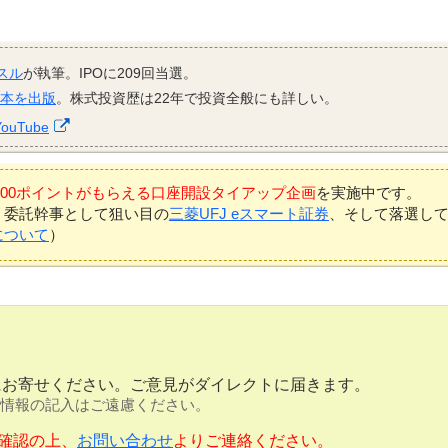
スル
が執筆。IPOに209回当選。
資本を出版
。株式投資歴は22年で投資全般にも詳しい。
YouTube
7,000ポイントがもらえる口座開設タイアップ企画
を実施中です。
、委託幹事として狙い目の
三菱UFJ eスマート証券
、そして落選し
について
）
にお寄せください。ご意見がダイレクトに届きます。
情報の記入はご遠慮ください。
確認の上、
お問い合わせ
よりご連絡ください。