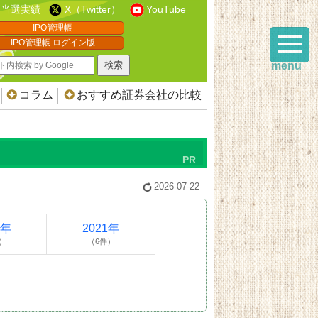
当選実績
X（Twitter）
YouTube
IPO管理帳
IPO管理帳 ログイン版
menu
コラム
おすすめ証券会社の比較
2026-07-22
2年
2021年
）
（6件）