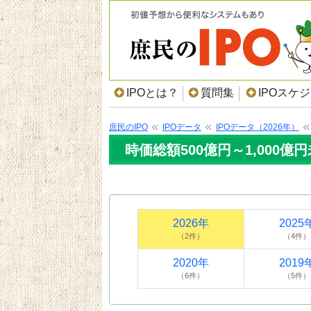
IPOとは？
質問集
IPOスケ
庶民のIPO
IPOデータ
IPOデータ（2026年）
時価総額500億円～1,000億円
2026年
2025
（2件）
（4件）
2020年
2019
（6件）
（5件）