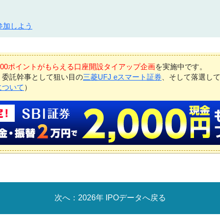
参加しよう
7,000ポイントがもらえる口座開設タイアップ企画
を実施中です。
、委託幹事として狙い目の
三菱UFJ eスマート証券
、そして落選し
について
）
2026年 IPOデータへ戻る