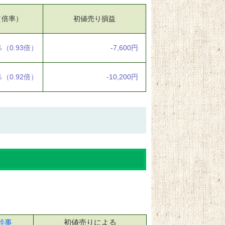
（倍率）
初値売り損益
％
（0.93倍）
-7,600円
％
（0.92倍）
-10,200円
幹事
初値売りによる