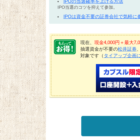
IPOの当選確率を上げる方法
IPO当選のコツを抑えて参加。
IPOは資金不要の証券会社で気軽に
現在、
現金4,000円＋最大
抽選資金が不要の
松井証券
対象です（
タイアップ企画