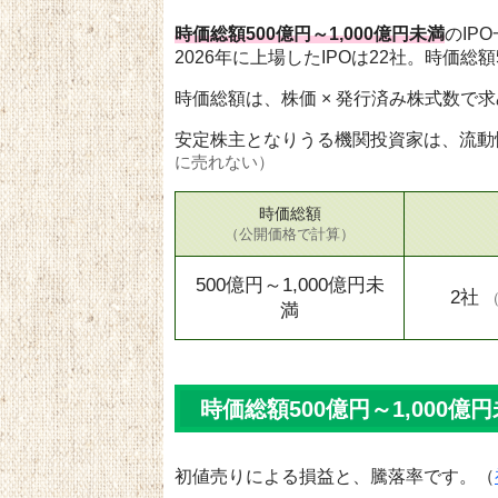
時価総額500億円～1,000億円未満
のIP
2026年に上場したIPOは22社。時価総額5
時価総額は、株価 × 発行済み株式数で
安定株主となりうる機関投資家は、流動
に売れない）
時価総額
（公開価格で計算）
500億円～1,000億円未
2社
満
時価総額500億円～1,000億円
初値売りによる損益と、騰落率です。（