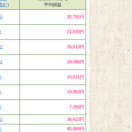
含む
）
平均損益
社
30,781円
社
21,970円
社
26,013円
社
24,086円
社
10,811円
社
19,483円
社
-7,350円
社
26,623円
社
40,889円