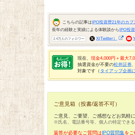
こちらの記事は
IPO投資歴21年のカブ
長年の経験と実績による体験談から
IPO投
X(Twitter）
2.4万人のフォロワー
現在、
現金4,000円＋最大
抽選資金が不要の
松井証券
対象です（
タイアップ企画
ご意見箱（投書/返答不可）
ご意見、ご要望、ご感想などお気軽
※氏名、電話番号等、個人の特定できる
返答が必要なご質問は
IPO質問集
をご