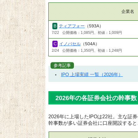
企業名
ティアフォー
（593A）
7/22
公開価格：1,085円、初値：1,009円
イノバセル
（504A）
2/24
公開価格：1,350円、初値：1,248円
参考記事
IPO 上場実績 一覧（2026年）
2026年の各証券会社の幹事数
2026年に上場したIPOは22社。主な
幹事数が多い証券会社に口座開設すると