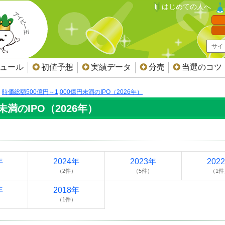
はじめての人へ
ジュール
初値予想
実績データ
分売
当選のコツ
時価総額500億円～1,000億円未満のIPO（2026年）
未満のIPO（2026年）
年
2024年
2023年
202
（2件）
（5件）
（1件
年
2018年
（1件）