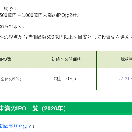
O一覧です。
00億円～1,000億円未満のIPOは2社。
求められます。
性の観点から時価総額500億円以上を目安として投資先を選ん
IPO数
初値 > 公開価格
騰落
0社
（0％）
-7.3
（
全体の9％
）
未満のIPO一覧（2026年）
初値売りとは？
）