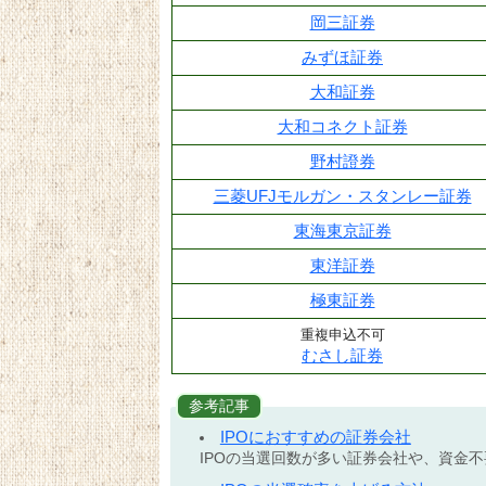
岡三証券
みずほ証券
大和証券
大和コネクト証券
野村證券
三菱UFJモルガン・スタンレー証券
東海東京証券
東洋証券
極東証券
重複申込不可
むさし証券
参考記事
IPOにおすすめの証券会社
IPOの当選回数が多い証券会社や、資金