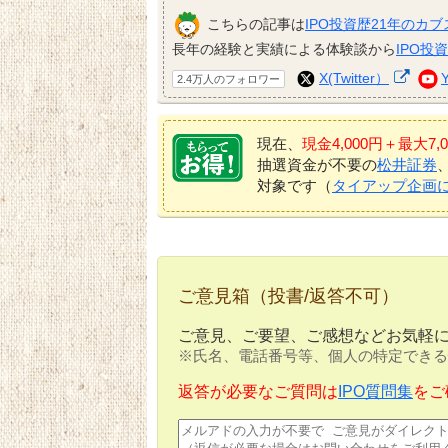
こちらの記事は
IPO投資歴21年のカブ
長年の経験と実績による体験談から
IPO投
X(Twitter）
2.4万人のフォロワー
現在、
現金4,000円＋最大
抽選資金が不要の
松井証券
対象です（
タイアップ企画
ご意見箱（投書/返答不可）
ご意見、ご要望、ご感想などお気軽
※氏名、電話番号等、個人の特定できる
返答が必要なご質問は
IPO質問集
をご