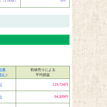
％
（1.00倍）
0円
幹事
初値売りによる
含む
）
平均損益
社
119,734円
社
94,309円