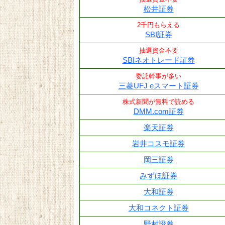
松井証券
2千円もらえる
SBI証券
抽選資金不要
SBIネオトレード証券
委託幹事が多い
三菱UFJ eスマート証券
株式新聞が無料で読める
DMM.com証券
楽天証券
岩井コスモ証券
岡三証券
みずほ証券
大和証券
大和コネクト証券
野村證券