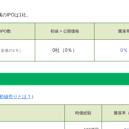
属のIPOは1社。
IPO数
初値 > 公開価格
騰落
0社
（0％）
0％
（
全体の1％
）
）
初値売りとは？
）
時価総額
騰落率