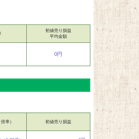
初値売り損益
率
平均金額
0円
（倍率）
初値売り損益