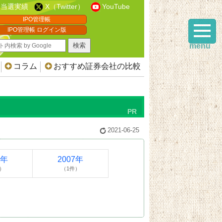
当選実績
X（Twitter）
YouTube
IPO管理帳
IPO管理帳 ログイン版
menu
コラム
おすすめ証券会社の比較
2021-06-25
8年
2007年
）
（1件）