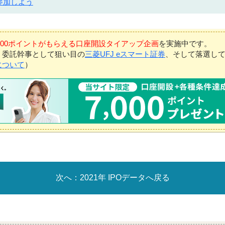
参加しよう
7,000ポイントがもらえる口座開設タイアップ企画
を実施中です。
、委託幹事として狙い目の
三菱UFJ eスマート証券
、そして落選し
について
）
2021年 IPOデータへ戻る