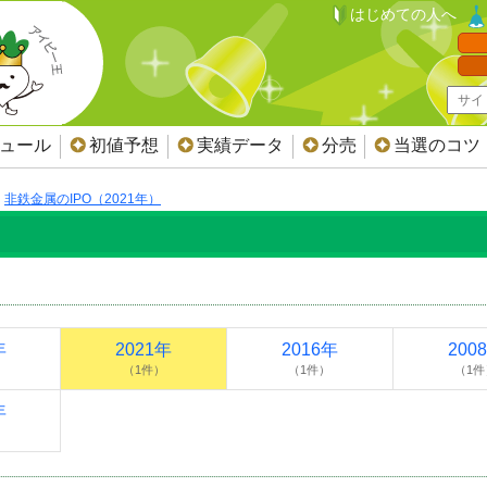
はじめての人へ
ジュール
初値予想
実績データ
分売
当選のコツ
非鉄金属のIPO（2021年）
年
2021年
2016年
200
（1件）
（1件）
（1件
年