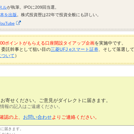
スル
が執筆。IPOに209回当選。
資本を出版
。株式投資歴は22年で投資全般にも詳しい。
YouTube
7,000ポイントがもらえる口座開設タイアップ企画
を実施中です。
、委託幹事として狙い目の
三菱UFJ eスマート証券
、そして落選し
について
）
にお寄せください。ご意見がダイレクトに届きます。
情報の記入はご遠慮ください。
確認の上、
お問い合わせ
よりご連絡ください。