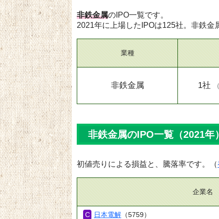
非鉄金属
のIPO一覧です。
2021年に上場したIPOは125社。非鉄金
業種
非鉄金属
1社
非鉄金属のIPO一覧（2021年
初値売りによる損益と、騰落率です。（
企業名
日本電解
（5759）