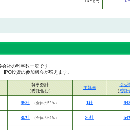
137億円
0
な証券会社の幹事数一覧です。
、IPO投資の参加機会が増えます。
幹事数計
引受
主幹事
（委託含む）
（
委託
65社
1社
64
（
全体の52％
）
80社
26社
54
（
全体の64％
）