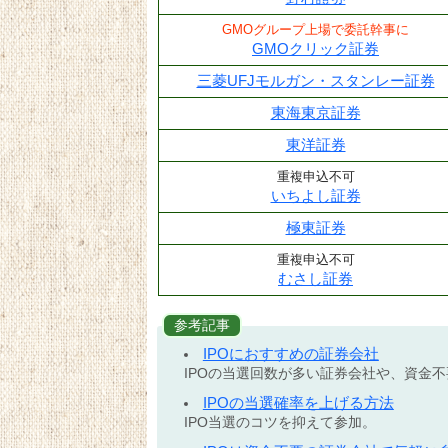
GMOグループ上場で委託幹事に
GMOクリック証券
三菱UFJモルガン・スタンレー証券
東海東京証券
東洋証券
重複申込不可
いちよし証券
極東証券
重複申込不可
むさし証券
参考記事
IPOにおすすめの証券会社
IPOの当選回数が多い証券会社や、資金
IPOの当選確率を上げる方法
IPO当選のコツを抑えて参加。