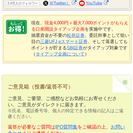
X(Twitter）
YouTube
2.4万人のフォロワー
現在、
現金4,000円＋最大7,000ポイントがもらえ
る口座開設タイアップ企画
を実施中です。
抽選資金が不要の
松井証券
、委託幹事として狙い
目の
三菱UFJ eスマート証券
、そして落選しても
ポイントが貯まる
SBI証券
がタイアップ対象です
（
タイアップ企画について
）
ご意見箱（投書/返答不可）
ご意見、ご要望、ご感想などお気軽にお寄せくださ
い。ご意見がダイレクトに届きます。
※氏名、電話番号等、個人の特定できる情報の記入はご遠
慮ください。
返答が必要なご質問は
IPO質問集
をご確認の上、
お問い