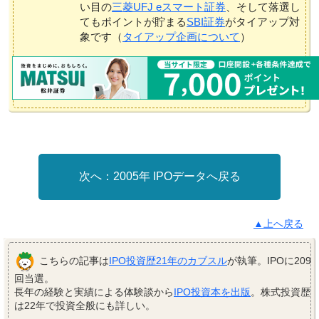
い目の
三菱UFJ eスマート証券
、そして落選し
てもポイントが貯まる
SBI証券
がタイアップ対
象です（
タイアップ企画について
）
2005年 IPOデータへ戻る
▲上へ戻る
こちらの記事は
IPO投資歴21年のカブスル
が執筆。IPOに209
回当選。
長年の経験と実績による体験談から
IPO投資本を出版
。株式投資歴
は22年で投資全般にも詳しい。