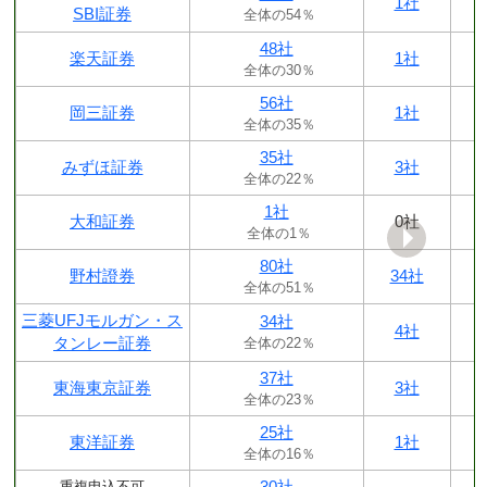
1社
SBI証券
全体の54％
48社
楽天証券
1社
全体の30％
56社
岡三証券
1社
全体の35％
35社
みずほ証券
3社
全体の22％
1社
大和証券
0社
全体の1％
80社
野村證券
34社
全体の51％
三菱UFJモルガン・ス
34社
4社
タンレー証券
全体の22％
37社
東海東京証券
3社
全体の23％
25社
東洋証券
1社
全体の16％
30社
重複申込不可