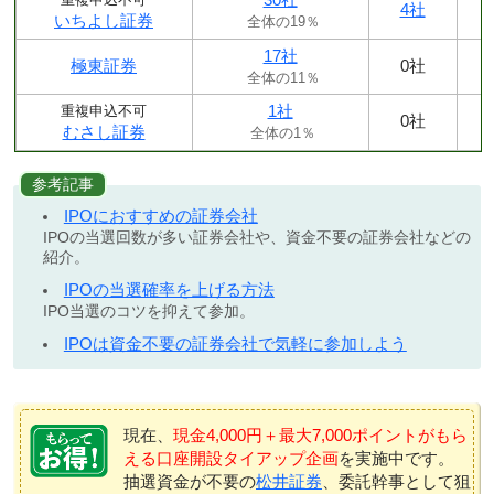
4社
いちよし証券
全体の19％
17社
極東証券
0社
全体の11％
1社
重複申込不可
0社
むさし証券
全体の1％
参考記事
IPOにおすすめの証券会社
IPOの当選回数が多い証券会社や、資金不要の証券会社などの
紹介。
IPOの当選確率を上げる方法
IPO当選のコツを抑えて参加。
IPOは資金不要の証券会社で気軽に参加しよう
現在、
現金4,000円＋最大7,000ポイントがもら
える口座開設タイアップ企画
を実施中です。
抽選資金が不要の
松井証券
、委託幹事として狙