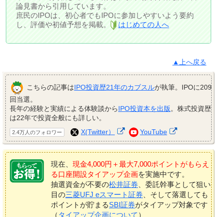
論見書から引用しています。
庶民のIPOは、初心者でもIPOに参加しやすいよう要約
し、評価や初値予想を掲載。
はじめての人へ
▲上へ戻る
こちらの記事は
IPO投資歴21年のカブスル
が執筆。IPOに209
回当選。
長年の経験と実績による体験談から
IPO投資本を出版
。株式投資歴
は22年で投資全般にも詳しい。
X(Twitter）
YouTube
2.4万人のフォロワー
現在、
現金4,000円＋最大7,000ポイントがもらえ
る口座開設タイアップ企画
を実施中です。
抽選資金が不要の
松井証券
、委託幹事として狙い
目の
三菱UFJ eスマート証券
、そして落選しても
ポイントが貯まる
SBI証券
がタイアップ対象です
（
タイアップ企画について
）