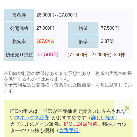
26,000円～27,000円
仮条件
27,000円
77,500円
公開価格
初値
187.04％
2.87倍
騰落率
倍率
50,500円
初値売り損益
（77,500円 - 27,000円）× 1株
※初値や利益の数値はあくまで予想であり、将来の実際の結果
を保証するものではありません。
※予想利益は公開価格（仮条件の上限価格）を基に試算してい
ます。
IPOの申込は、当選が平等抽選で資金力に左右されな
い
マネックス証券
がおすすめです（
詳しい紹介
）
カブスルのメイン証券。
IPOに24回当選
。銘柄スカウ
ターやワン株も便利（
当選実績
）