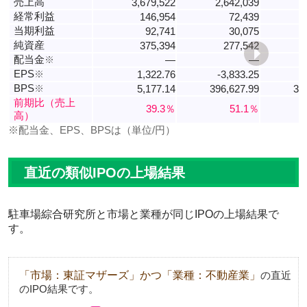
売上高
3,679,522
2,642,039
1
経常利益
146,954
72,439
当期利益
92,741
30,075
純資産
375,394
277,542
配当金
※
―
―
EPS
※
1,322.76
-3,833.25
8
BPS
※
5,177.14
396,627.99
39
前期比（売上
39.3％
51.1％
高）
※配当金、EPS、BPSは（単位/円）
直近の類似IPOの上場結果
駐車場綜合研究所と市場と業種が同じIPOの上場結果で
す。
「市場：東証マザーズ」かつ「業種：不動産業」
の直近
のIPO結果です。