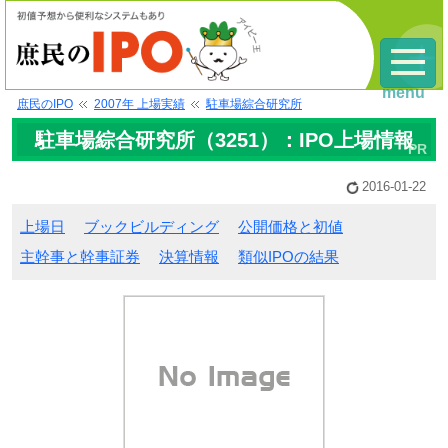
menu
庶民のIPO
2007年 上場実績
駐車場綜合研究所
駐車場綜合研究所（3251）：IPO上場情報
2016-01-22
上場日
ブックビルディング
公開価格と初値
主幹事と幹事証券
決算情報
類似IPOの結果