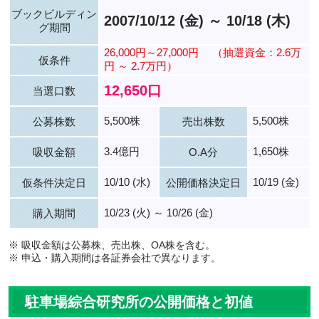
ブックビルディン
2007/10/12 (金) ～ 10/18 (木)
グ期間
26,000円～27,000円
（抽選資金：2.6万
仮条件
円 ～ 2.7万円）
12,650口
当選口数
5,500株
5,500株
公募株数
売出株数
3.4億円
1,650株
吸収金額
O.A分
10/10 (水)
10/19 (金)
仮条件決定日
公開価格決定日
10/23 (火) ～ 10/26 (金)
購入期間
※ 吸収金額は公募株、売出株、OA株を含む。
※ 申込・購入期間は各証券会社で異なります。
駐車場綜合研究所の公開価格と初値