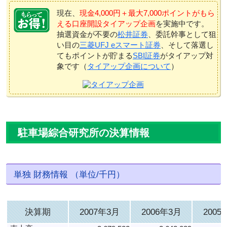
現在、
現金4,000円＋最大7,000ポイントがもら
える口座開設タイアップ企画
を実施中です。
抽選資金が不要の
松井証券
、委託幹事として狙
い目の
三菱UFJ eスマート証券
、そして落選し
てもポイントが貯まる
SBI証券
がタイアップ対
象です（
タイアップ企画について
）
駐車場綜合研究所の決算情報
単独 財務情報 （単位/千円）
決算期
2007年3月
2006年3月
2005