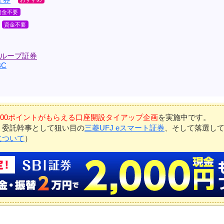
ループ証券
C
7,000ポイントがもらえる口座開設タイアップ企画
を実施中です。
、委託幹事として狙い目の
三菱UFJ eスマート証券
、そして落選し
について
）