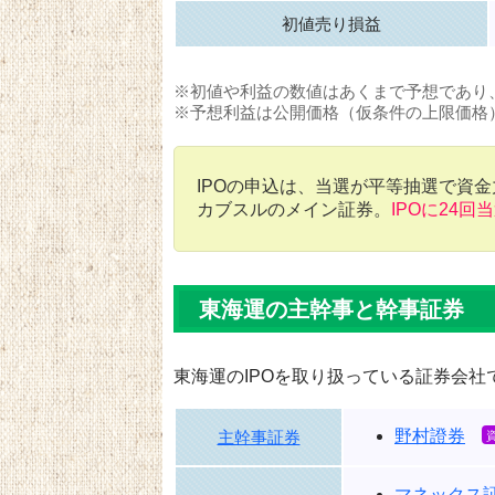
初値売り損益
※初値や利益の数値はあくまで予想であり
※予想利益は公開価格（仮条件の上限価格
IPOの申込は、当選が平等抽選で資
カブスルのメイン証券。
IPOに24回
東海運の主幹事と幹事証券
東海運のIPOを取り扱っている証券会社
野村證券
主幹事証券
マネックス