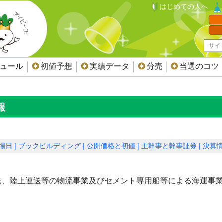
はじめての人へ
ジュール
初値予想
実績データ
分売
当選のコツ
報
場日
ブックビルディング
公開価格と初値
主幹事と幹事証券
決算
送、陸上運送等の物流事業及びセメント専用船等による海運事