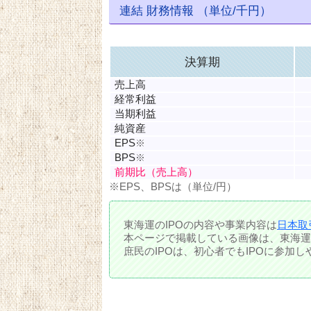
連結 財務情報 （単位/千円）
決算期
売上高
経常利益
当期利益
純資産
EPS
※
BPS
※
前期比（売上高）
※EPS、BPSは（単位/円）
東海運のIPOの内容や事業内容は
日本取
本ページで掲載している画像は、東海運
庶民のIPOは、初心者でもIPOに参加