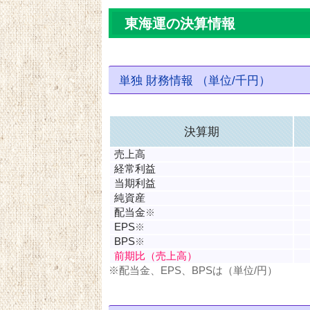
東海運の決算情報
単独 財務情報 （単位/千円）
決算期
売上高
経常利益
当期利益
純資産
配当金
※
EPS
※
BPS
※
前期比（売上高）
※配当金、EPS、BPSは（単位/円）