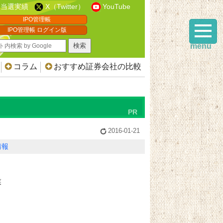
当選実績
X（Twitter）
YouTube
IPO管理帳
IPO管理帳 ログイン版
menu
コラム
おすすめ証券会社の比較
2016-01-21
情報
業