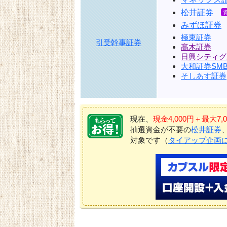
松井証券
みずほ証券
極東証券
引受幹事証券
髙木証券
日興シティグ
大和証券SMB
そしあす証券
現在、
現金4,000円＋最大
抽選資金が不要の
松井証券
対象です（
タイアップ企画