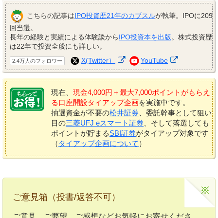
こちらの記事は
IPO投資歴21年のカブスル
が執筆。IPOに209
回当選。
長年の経験と実績による体験談から
IPO投資本を出版
。株式投資歴
は22年で投資全般にも詳しい。
X(Twitter）
YouTube
2.4万人のフォロワー
現在、
現金4,000円＋最大7,000ポイントがもらえ
る口座開設タイアップ企画
を実施中です。
抽選資金が不要の
松井証券
、委託幹事として狙い
目の
三菱UFJ eスマート証券
、そして落選しても
ポイントが貯まる
SBI証券
がタイアップ対象です
（
タイアップ企画について
）
ご意見箱（投書/返答不可）
ご意見、ご要望、ご感想などお気軽にお寄せくださ