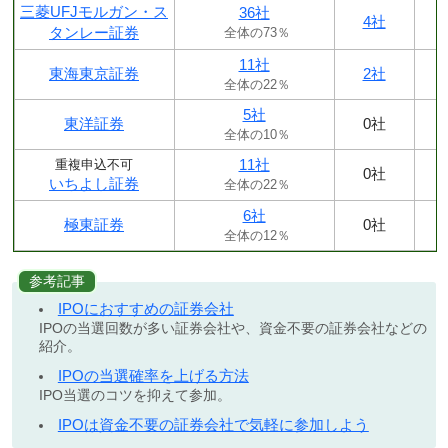
三菱UFJモルガン・ス
36社
4社
タンレー証券
全体の73％
11社
東海東京証券
2社
全体の22％
5社
東洋証券
0社
全体の10％
11社
重複申込不可
0社
いちよし証券
全体の22％
6社
極東証券
0社
全体の12％
参考記事
IPOにおすすめの証券会社
IPOの当選回数が多い証券会社や、資金不要の証券会社などの
紹介。
IPOの当選確率を上げる方法
IPO当選のコツを抑えて参加。
IPOは資金不要の証券会社で気軽に参加しよう