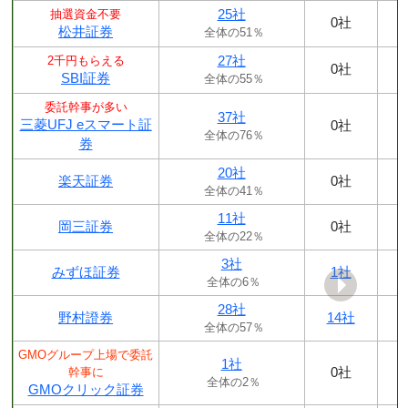
25社
抽選資金不要
0社
松井証券
全体の51％
27社
2千円もらえる
0社
SBI証券
全体の55％
委託幹事が多い
37社
三菱UFJ eスマート証
0社
全体の76％
券
20社
楽天証券
0社
全体の41％
11社
岡三証券
0社
全体の22％
3社
みずほ証券
1社
全体の6％
28社
野村證券
14社
全体の57％
GMOグループ上場で委託
1社
0社
幹事に
全体の2％
GMOクリック証券