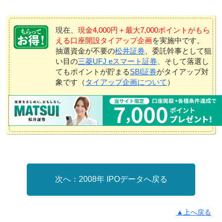
現在、
現金4,000円＋最大7,000ポイントがもら
える口座開設タイアップ企画
を実施中です。
抽選資金が不要の
松井証券
、委託幹事として狙
い目の
三菱UFJ eスマート証券
、そして落選し
てもポイントが貯まる
SBI証券
がタイアップ対
象です（
タイアップ企画について
）
2008年 IPOデータへ戻る
▲上へ戻る