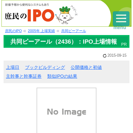
menu
庶民のIPO
2005年 上場実績
共同ピーアール
共同ピーアール（2436）：IPO上場情報
2015-09-15
上場日
ブックビルディング
公開価格と初値
主幹事と幹事証券
類似IPOの結果