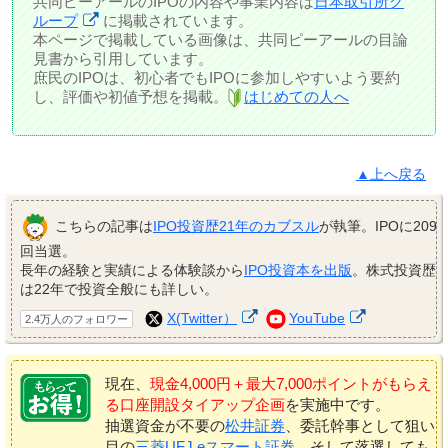
共同ピーアールのIPOの内容や事業内容は
日本取引所グ
ループ
に掲載されています。
本ページで掲載している画像は、共同ピーアールの目論
見書から引用しています。
庶民のIPOは、初心者でもIPOに参加しやすいよう要約
し、評価や初値予想を掲載。
はじめての人へ
▲上へ戻る
こちらの記事は
IPO投資歴21年のカブスル
が執筆。IPOに209
回当選。
長年の経験と実績による体験談から
IPO投資本を出版
。株式投資歴
は22年で投資全般にも詳しい。
X(Twitter）
YouTube
2.4万人のフォロワー
現在、
現金4,000円＋最大7,000ポイントがもらえ
る口座開設タイアップ企画
を実施中です。
抽選資金が不要の
松井証券
、委託幹事として狙い
目の
三菱UFJ eスマート証券
、そして落選しても