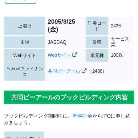
2005/3/25
証券コー
上場日
2436
(金)
ド
サービス
市場
JASDAQ
業種
業
Webサイト
100株
Webサイト
単元株
Yahoo!ファイナン
共同ピーアール
（2436）
ス
共同ピーアールのブックビルディング内容
ブックビルディング期間中に、
幹事証券
からIPOに申し込
みましょう。