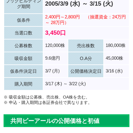
ブックビルディン
2005/3/9 (水) ～ 3/15 (火)
グ期間
2,400円～2,800円
（抽選資金：24万円
仮条件
～ 28万円）
3,450口
当選口数
120,000株
180,000株
公募株数
売出株数
9.6億円
45,000株
吸収金額
O.A分
3/7 (月)
3/16 (水)
仮条件決定日
公開価格決定日
3/17 (木) ～ 3/22 (火)
購入期間
※ 吸収金額は公募株、売出株、OA株を含む。
※ 申込・購入期間は各証券会社で異なります。
共同ピーアールの公開価格と初値