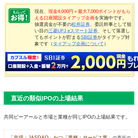
現在、
現金4,000円＋最大7,000ポイントがもら
える口座開設タイアップ企画
を実施中です。
抽選資金が不要の
松井証券
、委託幹事として狙
い目の
三菱UFJ eスマート証券
、そして落選し
てもポイントが貯まる
SBI証券
がタイアップ対
象です（
タイアップ企画について
）
直近の類似IPOの上場結果
共同ピーアールと市場と業種が同じIPOの上場結果です。
「市場：JASDAQ」かつ「業種：サービス業」
の直近の