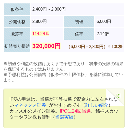
2,400円～2,800円
仮条件
2,800円
6,000円
公開価格
初値
114.29％
2.14倍
騰落率
倍率
320,000円
初値売り損益
（6,000円 - 2,800円）× 100株
※初値や利益の数値はあくまで予想であり、将来の実際の結果
を保証するものではありません。
※予想利益は公開価格（仮条件の上限価格）を基に試算してい
ます。
IPOの申込は、当選が平等抽選で資金力に左右されな
い
マネックス証券
がおすすめです（
詳しい紹介
）
カブスルのメイン証券。
IPOに24回当選
。銘柄スカウ
ターやワン株も便利（
当選実績
）