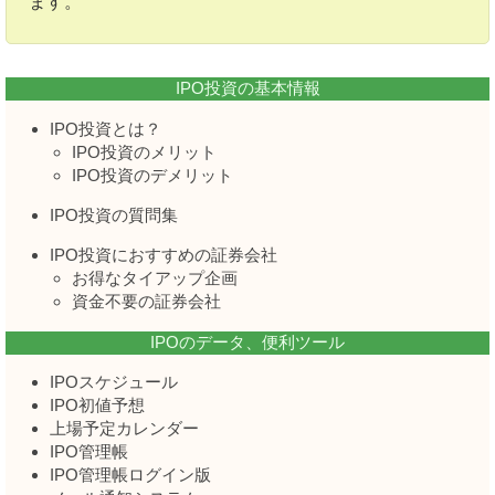
ます。
IPO投資の基本情報
IPO投資とは？
IPO投資のメリット
IPO投資のデメリット
IPO投資の質問集
IPO投資におすすめの証券会社
お得なタイアップ企画
資金不要の証券会社
IPOのデータ、便利ツール
IPOスケジュール
IPO初値予想
上場予定カレンダー
IPO管理帳
IPO管理帳ログイン版