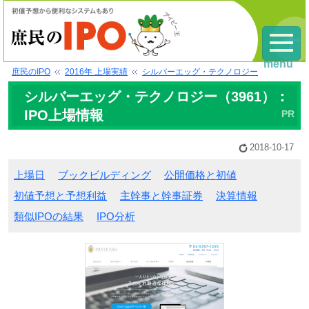
menu
庶民のIPO
2016年 上場実績
シルバーエッグ・テクノロジー
シルバーエッグ・テクノロジー（3961）：
IPO上場情報
2018-10-17
上場日
ブックビルディング
公開価格と初値
初値予想と予想利益
主幹事と幹事証券
決算情報
類似IPOの結果
IPO分析