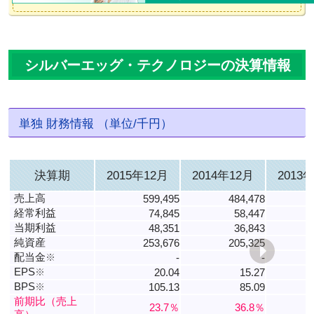
シルバーエッグ・テクノロジーの決算情報
単独 財務情報 （単位/千円）
決算期
2015年12月
2014年12月
2013
売上高
599,495
484,478
経常利益
74,845
58,447
当期利益
48,351
36,843
純資産
253,676
205,325
配当金
※
-
-
EPS
※
20.04
15.27
BPS
※
105.13
85.09
前期比（売上
23.7％
36.8％