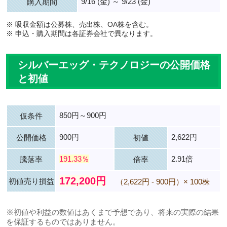
9/16 (金) ～ 9/23 (金)
購入期間
※ 吸収金額は公募株、売出株、OA株を含む。
※ 申込・購入期間は各証券会社で異なります。
シルバーエッグ・テクノロジーの公開価格
と初値
850円～900円
仮条件
900円
2,622円
公開価格
初値
191.33％
2.91倍
騰落率
倍率
172,200円
初値売り損益
（2,622円 - 900円）× 100株
※初値や利益の数値はあくまで予想であり、将来の実際の結果
を保証するものではありません。