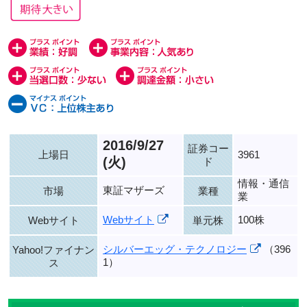
2016/9/27
証券コー
上場日
3961
(火)
ド
情報・通信
東証マザーズ
市場
業種
業
Webサイト
100株
Webサイト
単元株
シルバーエッグ・テクノロジー
（396
Yahoo!ファイナン
1）
ス