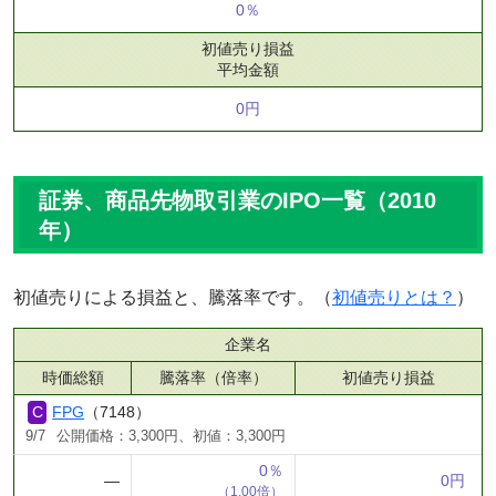
0％
初値売り損益
平均金額
0円
証券、商品先物取引業のIPO一覧（2010
年）
初値売りによる損益と、騰落率です。（
初値売りとは？
）
企業名
時価総額
騰落率（倍率）
初値売り損益
FPG
（7148）
9/7
公開価格：3,300円、初値：3,300円
0％
―
0円
（1.00倍）