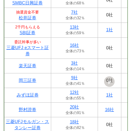
SMBC日興証券
全体の68％
7社
抽選資金不要
0社
松井証券
全体の32％
13社
2千円もらえる
1社
SBI証券
全体の59％
委託幹事が多い
16社
三菱UFJ eスマート証
0社
全体の73％
券
3社
楽天証券
0社
全体の14％
9社
岡三証券
0社
全体の41％
12社
みずほ証券
1社
全体の55％
20社
野村證券
16社
全体の91％
三菱UFJモルガン・ス
18社
0社
タンレー証券
全体の82％