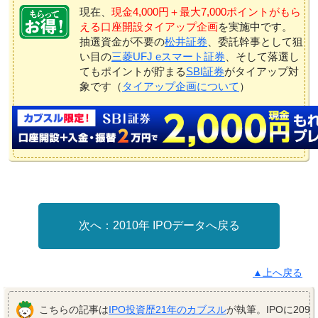
現在、
現金4,000円＋最大7,000ポイントがもら
える口座開設タイアップ企画
を実施中です。
抽選資金が不要の
松井証券
、委託幹事として狙
い目の
三菱UFJ eスマート証券
、そして落選し
てもポイントが貯まる
SBI証券
がタイアップ対
象です（
タイアップ企画について
）
2010年 IPOデータへ戻る
▲上へ戻る
こちらの記事は
IPO投資歴21年のカブスル
が執筆。IPOに209