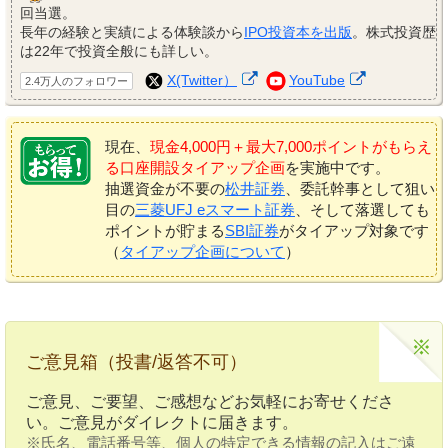
回当選。
長年の経験と実績による体験談から
IPO投資本を出版
。株式投資歴
は22年で投資全般にも詳しい。
X(Twitter）
YouTube
2.4万人のフォロワー
現在、
現金4,000円＋最大7,000ポイントがもらえ
る口座開設タイアップ企画
を実施中です。
抽選資金が不要の
松井証券
、委託幹事として狙い
目の
三菱UFJ eスマート証券
、そして落選しても
ポイントが貯まる
SBI証券
がタイアップ対象です
（
タイアップ企画について
）
ご意見箱（投書/返答不可）
ご意見、ご要望、ご感想などお気軽にお寄せくださ
い。ご意見がダイレクトに届きます。
※氏名、電話番号等、個人の特定できる情報の記入はご遠