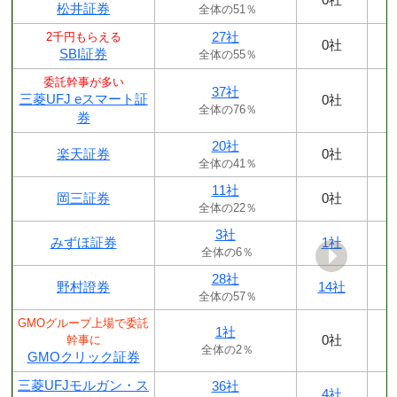
松井証券
全体の51％
27社
2千円もらえる
0社
SBI証券
全体の55％
委託幹事が多い
37社
三菱UFJ eスマート証
0社
全体の76％
券
20社
楽天証券
0社
全体の41％
11社
岡三証券
0社
全体の22％
3社
みずほ証券
1社
全体の6％
28社
野村證券
14社
全体の57％
GMOグループ上場で委託
1社
0社
幹事に
全体の2％
GMOクリック証券
三菱UFJモルガン・ス
36社
4社