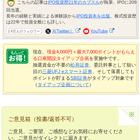
こちらの記事は
IPO投資歴21年のカブスル
が執筆。IPOに209
回当選。
長年の経験と実績による体験談から
IPO投資本を出版
。株式投資歴
は22年で投資全般にも詳しい。
X(Twitter）
YouTube
2.4万人のフォロワー
現在、
現金4,000円＋最大7,000ポイントがもらえ
る口座開設タイアップ企画
を実施中です。
抽選資金が不要の
松井証券
、委託幹事として狙い
目の
三菱UFJ eスマート証券
、そして落選しても
ポイントが貯まる
SBI証券
がタイアップ対象です
（
タイアップ企画について
）
ご意見箱（投書/返答不可）
ご意見、ご要望、ご感想などお気軽にお寄せくださ
い。ご意見がダイレクトに届きます。