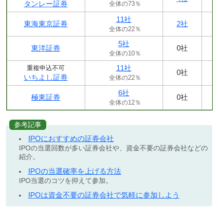
タンレー証券
全体の73％
11社
東海東京証券
2社
全体の22％
5社
東洋証券
0社
全体の10％
11社
重複申込不可
0社
いちよし証券
全体の22％
6社
極東証券
0社
全体の12％
参考記事
IPOにおすすめの証券会社
IPOの当選回数が多い証券会社や、資金不要の証券会社などの
紹介。
IPOの当選確率を上げる方法
IPO当選のコツを抑えて参加。
IPOは資金不要の証券会社で気軽に参加しよう