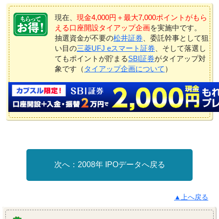
現在、
現金4,000円＋最大7,000ポイントがもら
える口座開設タイアップ企画
を実施中です。
抽選資金が不要の
松井証券
、委託幹事として狙
い目の
三菱UFJ eスマート証券
、そして落選し
てもポイントが貯まる
SBI証券
がタイアップ対
象です（
タイアップ企画について
）
2008年 IPOデータへ戻る
▲上へ戻る