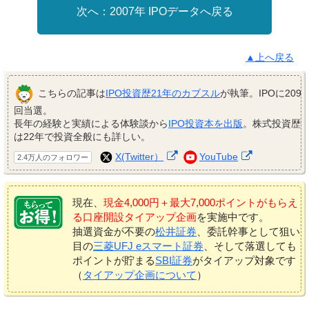
2007年 IPOデータへ戻る
▲上へ戻る
こちらの記事は
IPO投資歴21年のカブスル
が執筆。IPOに209
回当選。
長年の経験と実績による体験談から
IPO投資本を出版
。株式投資歴
は22年で投資全般にも詳しい。
X(Twitter）
YouTube
2.4万人のフォロワー
現在、
現金4,000円＋最大7,000ポイントがもらえ
る口座開設タイアップ企画
を実施中です。
抽選資金が不要の
松井証券
、委託幹事として狙い
目の
三菱UFJ eスマート証券
、そして落選しても
ポイントが貯まる
SBI証券
がタイアップ対象です
（
タイアップ企画について
）