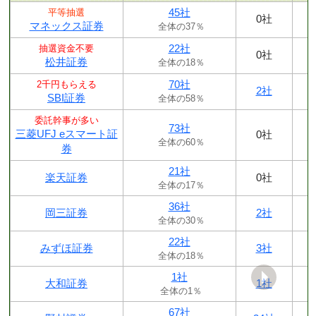
45社
平等抽選
0社
マネックス証券
全体の37％
22社
抽選資金不要
0社
松井証券
全体の18％
70社
2千円もらえる
2社
SBI証券
全体の58％
委託幹事が多い
73社
三菱UFJ eスマート証
0社
全体の60％
券
21社
楽天証券
0社
全体の17％
36社
岡三証券
2社
全体の30％
22社
みずほ証券
3社
全体の18％
1社
大和証券
1社
全体の1％
67社