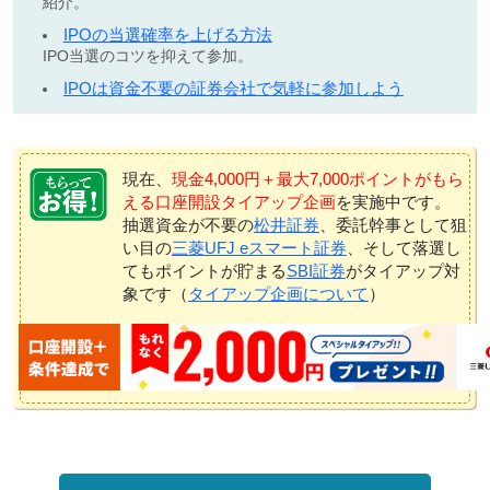
紹介。
IPOの当選確率を上げる方法
IPO当選のコツを抑えて参加。
IPOは資金不要の証券会社で気軽に参加しよう
現在、
現金4,000円＋最大7,000ポイントがもら
える口座開設タイアップ企画
を実施中です。
抽選資金が不要の
松井証券
、委託幹事として狙
い目の
三菱UFJ eスマート証券
、そして落選し
てもポイントが貯まる
SBI証券
がタイアップ対
象です（
タイアップ企画について
）