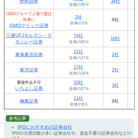
野村證券
34社
全体の55％
GMOグループ上場で委託
2社
0社
幹事に
全体の2％
GMOクリック証券
三菱UFJモルガン・ス
74社
10社
タンレー証券
全体の61％
21社
東海東京証券
2社
全体の17％
17社
東洋証券
2社
全体の14％
33社
重複申込不可
3社
いちよし証券
全体の27％
11社
極東証券
0社
全体の9％
参考記事
IPOにおすすめの証券会社
IPOの当選回数が多い証券会社や、資金不要の証券会社などの