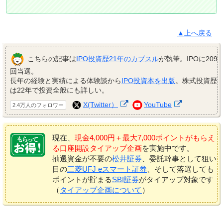
▲上へ戻る
こちらの記事は
IPO投資歴21年のカブスル
が執筆。IPOに209
回当選。
長年の経験と実績による体験談から
IPO投資本を出版
。株式投資歴
は22年で投資全般にも詳しい。
X(Twitter）
YouTube
2.4万人のフォロワー
現在、
現金4,000円＋最大7,000ポイントがもらえ
る口座開設タイアップ企画
を実施中です。
抽選資金が不要の
松井証券
、委託幹事として狙い
目の
三菱UFJ eスマート証券
、そして落選しても
ポイントが貯まる
SBI証券
がタイアップ対象です
（
タイアップ企画について
）