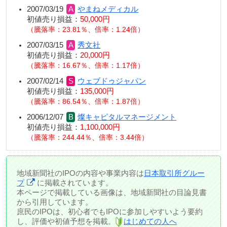
2007/03/19
やまねメディカル
初値売り損益：
50,000円
騰落率：23.81％、倍率：1.24倍
2007/03/15
秀文社
初値売り損益：
20,000円
騰落率：16.67％、倍率：1.17倍
2007/02/14
ウェブドゥジャパン
初値売り損益：
135,000円
騰落率：86.54％、倍率：1.87倍
2006/12/07
燦キャピタルマネージメント
初値売り損益：
1,100,000円
騰落率：244.44％、倍率：3.44倍
地域新聞社のIPOの内容や事業内容は
日本取引所グルー
プ
に掲載されています。
本ページで掲載している画像は、地域新聞社の目論見書
から引用しています。
庶民のIPOは、初心者でもIPOに参加しやすいよう要約
し、評価や初値予想を掲載。
はじめての人へ