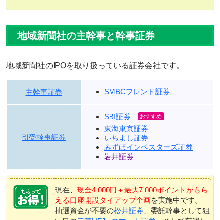
地域新聞社の主幹事と幹事証券
地域新聞社のIPOを取り扱っている証券会社です。
SMBCフレンド証券
主幹事証券
SBI証券
東海東京証券
引受幹事証券
いちよし証券
みずほインベスターズ証券
岩井証券
現在、
現金4,000円＋最大7,000ポイントがもら
える口座開設タイアップ企画
を実施中です。
抽選資金が不要の
松井証券
、委託幹事として狙