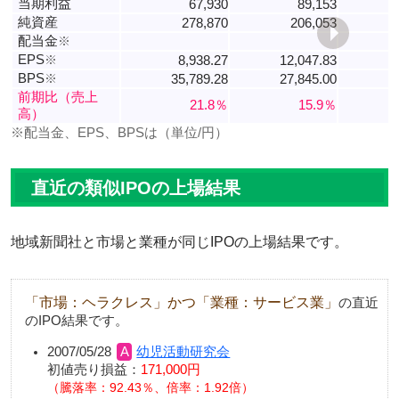
当期利益
67,930
89,153
純資産
278,870
206,053
配当金
※
EPS
※
8,938.27
12,047.83
BPS
※
35,789.28
27,845.00
1
前期比（売上
21.8％
15.9％
高）
※配当金、EPS、BPSは（単位/円）
直近の類似IPOの上場結果
地域新聞社と市場と業種が同じIPOの上場結果です。
「市場：ヘラクレス」かつ「業種：サービス業」
の直近
のIPO結果です。
2007/05/28
幼児活動研究会
初値売り損益：
171,000円
騰落率：92.43％、倍率：1.92倍