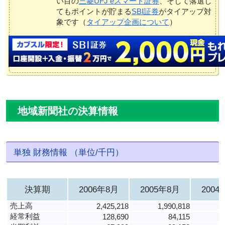
い目の
三菱UFJ eスマート証券
、そして落選し
てもポイントが貯まる
SBI証券
がタイアップ対
象です（
タイアップ企画について
）
地域新聞社の決算情報
単独 財務情報 （単位/千円）
決算期
2006年8月
2005年8月
2004
売上高
2,425,218
1,990,818
1
経常利益
128,690
84,115