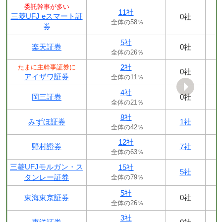
委託幹事が多い
11社
三菱UFJ eスマート証
0社
全体の58％
券
5社
楽天証券
0社
全体の26％
2社
たまに主幹事証券に
0社
アイザワ証券
全体の11％
4社
岡三証券
0社
全体の21％
8社
みずほ証券
1社
全体の42％
12社
野村證券
7社
全体の63％
三菱UFJモルガン・ス
15社
5社
タンレー証券
全体の79％
5社
東海東京証券
0社
全体の26％
3社