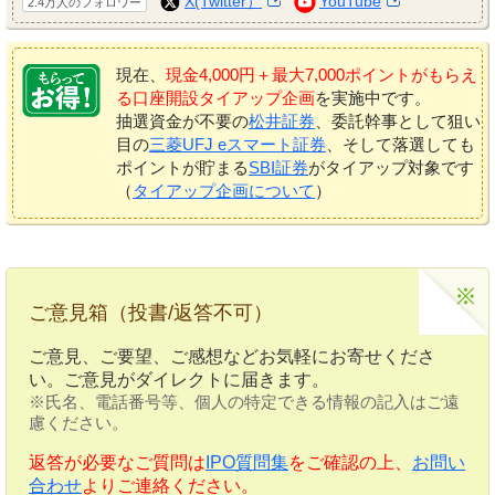
X(Twitter）
YouTube
2.4万人のフォロワー
現在、
現金4,000円＋最大7,000ポイントがもらえ
る口座開設タイアップ企画
を実施中です。
抽選資金が不要の
松井証券
、委託幹事として狙い
目の
三菱UFJ eスマート証券
、そして落選しても
ポイントが貯まる
SBI証券
がタイアップ対象です
（
タイアップ企画について
）
ご意見箱（投書/返答不可）
ご意見、ご要望、ご感想などお気軽にお寄せくださ
い。ご意見がダイレクトに届きます。
※氏名、電話番号等、個人の特定できる情報の記入はご遠
慮ください。
返答が必要なご質問は
IPO質問集
をご確認の上、
お問い
合わせ
よりご連絡ください。