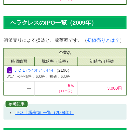
ヘラクレスのIPO一覧（2009年）
初値売りによる損益と、騰落率です。（
初値売りとは？
）
企業名
時価総額
騰落率（倍率）
初値売り損益
ＪＣＬバイオアッセイ
（2190）
3/17
公開価格：600円、初値：630円
5％
―
3,000円
（1.05倍）
参考記事
IPO 上場実績 一覧（2009年）