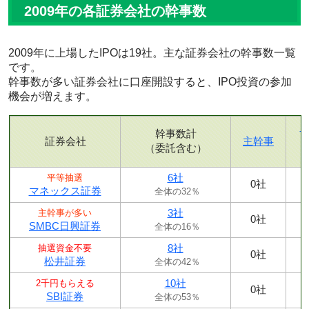
2009年の各証券会社の幹事数
2009年に上場したIPOは19社。主な証券会社の幹事数一覧
です。
幹事数が多い証券会社に口座開設すると、IPO投資の参加
機会が増えます。
幹事数計
証券会社
主幹事
（委託含む）
6社
平等抽選
0社
マネックス証券
全体の32％
3社
主幹事が多い
0社
SMBC日興証券
全体の16％
8社
抽選資金不要
0社
松井証券
全体の42％
10社
2千円もらえる
0社
SBI証券
全体の53％