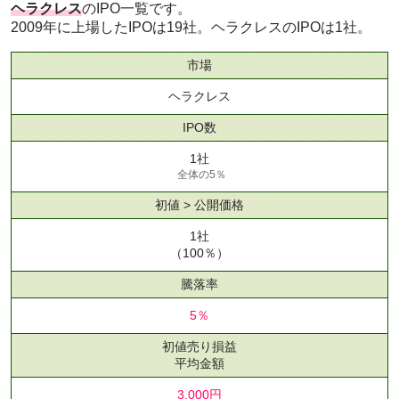
ヘラクレス
のIPO一覧です。
2009年に上場したIPOは19社。ヘラクレスのIPOは1社。
市場
ヘラクレス
IPO数
1社
全体の5％
初値 > 公開価格
1社
（100％）
騰落率
5％
初値売り損益
平均金額
3,000円