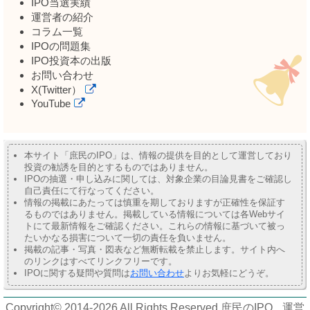
IPO当選実績
運営者の紹介
コラム一覧
IPOの問題集
IPO投資本の出版
お問い合わせ
X(Twitter）
YouTube
本サイト「庶民のIPO」は、情報の提供を目的として運営しており
投資の勧誘を目的とするものではありません。
IPOの抽選・申し込みに関しては、対象企業の目論見書をご確認し
自己責任にて行なってください。
情報の掲載にあたっては慎重を期しておりますが正確性を保証す
るものではありません。掲載している情報については各Webサイ
トにて最新情報をご確認ください。これらの情報に基づいて被っ
たいかなる損害について一切の責任を負いません。
掲載の記事・写真・図表など無断転載を禁止します。サイト内へ
のリンクはすべてリンクフリーです。
IPOに関する疑問や質問は
お問い合わせ
よりお気軽にどうぞ。
Copyright© 2014-2026 All Rights Reserved.
庶民のIPO
運営