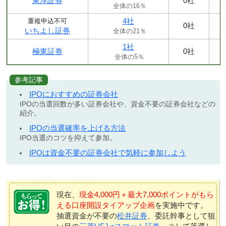
東洋証券
0社
全体の16％
4社
重複申込不可
0社
いちよし証券
全体の21％
1社
極東証券
0社
全体の5％
参考記事
IPOにおすすめの証券会社
IPOの当選回数が多い証券会社や、資金不要の証券会社などの
紹介。
IPOの当選確率を上げる方法
IPO当選のコツを抑えて参加。
IPOは資金不要の証券会社で気軽に参加しよう
現在、
現金4,000円＋最大7,000ポイントがもら
える口座開設タイアップ企画
を実施中です。
抽選資金が不要の
松井証券
、委託幹事として狙