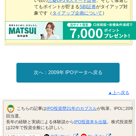
い目の
三菱UFJ eスマート証券
、そして落選し
てもポイントが貯まる
SBI証券
がタイアップ対
象です（
タイアップ企画について
）
2009年 IPOデータへ戻る
▲上へ戻る
こちらの記事は
IPO投資歴21年のカブスル
が執筆。IPOに209
回当選。
長年の経験と実績による体験談から
IPO投資本を出版
。株式投資歴
は22年で投資全般にも詳しい。