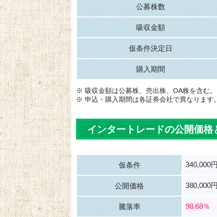
公募株数
吸収金額
仮条件決定日
購入期間
※ 吸収金額は公募株、売出株、OA株を含む。
※ 申込・購入期間は各証券会社で異なります
インタートレードの公開価格
340,000
仮条件
380,000
公開価格
98.68％
騰落率