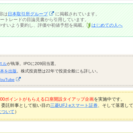
容は
日本取引所グループ
に掲載されています。
ートレードの目論見書から引用しています。
しやすいよう要約し、評価や初値予想を掲載。
はじめての人へ
スル
が執筆。IPOに209回当選。
資本を出版
。株式投資歴は22年で投資全般にも詳しい。
YouTube
7,000ポイントがもらえる口座開設タイアップ企画
を実施中です。
、委託幹事として狙い目の
三菱UFJ eスマート証券
、そして落選し
について
）