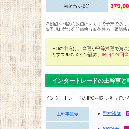
375,0
初値売り損益
※初値や利益の数値はあくまで予想であり
※予想利益は公開価格（仮条件の上限価格
IPOの申込は、当選が平等抽選で資
カブスルのメイン証券。
IPOに24回
インタートレードの主幹事と
インタートレードのIPOを取り扱ってい
野村證券
主幹事証券
SBI証券