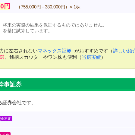
00円
（755,000円 - 380,000円）× 1株
、将来の実際の結果を保証するものではありません。
）を基に試算しています。
金力に左右されない
マネックス証券
がおすすめです（
詳しい紹
当選
。銘柄スカウターやワン株も便利（
当選実績
）
幹事証券
る証券会社です。