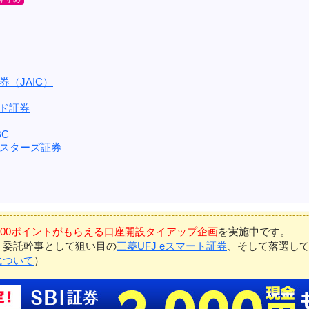
（JAIC）
ンド証券
C
スターズ証券
7,000ポイントがもらえる口座開設タイアップ企画
を実施中です。
、委託幹事として狙い目の
三菱UFJ eスマート証券
、そして落選し
について
）