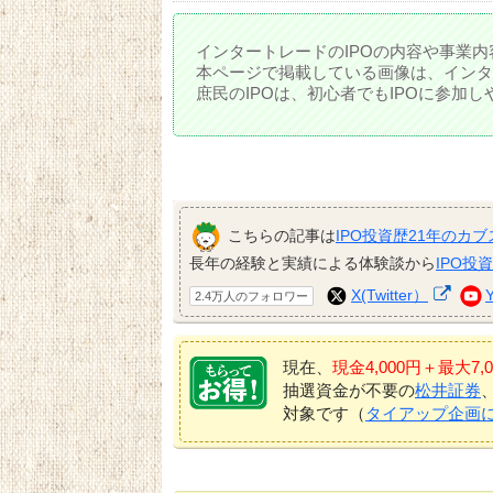
インタートレードのIPOの内容や事業内
本ページで掲載している画像は、インタ
庶民のIPOは、初心者でもIPOに参加
こちらの記事は
IPO投資歴21年のカブ
長年の経験と実績による体験談から
IPO投
X(Twitter）
2.4万人のフォロワー
現在、
現金4,000円＋最大
抽選資金が不要の
松井証券
対象です（
タイアップ企画