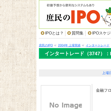
IPOとは？
質問集
IPOスケ
庶民のIPO
2004年 上場実績
インタートレード
インタートレード（3747）：
上場
金融フ