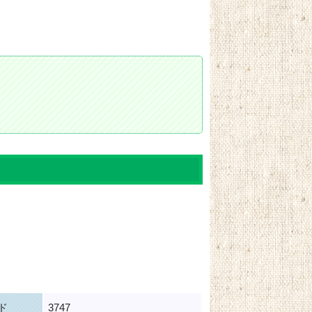
ド
3747