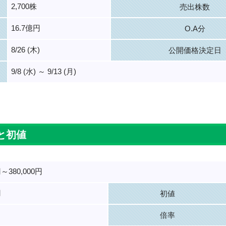
2,700株
売出株数
16.7億円
O.A分
8/26 (木)
公開価格決定日
9/8 (水) ～ 9/13 (月)
。
と初値
円～380,000円
円
初値
倍率