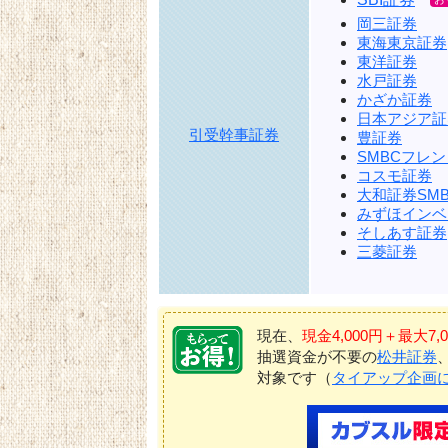
岡三証券
東海東京証券
東洋証券
水戸証券
かざか証券
日本アジア証券
引受幹事証券
豊証券
SMBCフレ
コスモ証券
大和証券SMB
みずほインベ
そしあす証券
三菱証券
現在、
現金4,000円＋最大
抽選資金が不要の
松井証券
対象です（
タイアップ企画