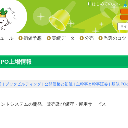
はじめての人へ
ジュール
初値予想
実績データ
分売
当選のコツ
IPO上場情報
日
ブックビルディング
公開価格と初値
主幹事と幹事証券
類似IP
ロントシステムの開発、販売及び保守・運用サービス