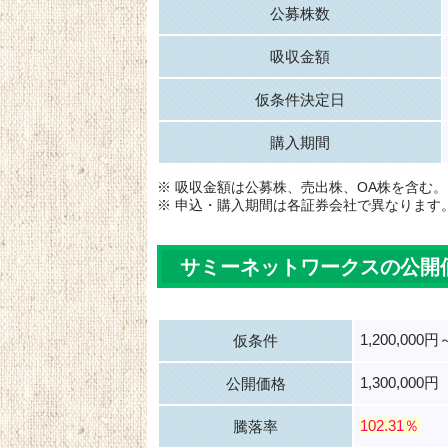
公募株数
吸収金額
仮条件決定日
購入期間
※ 吸収金額は公募株、売出株、OA株を含む。
※ 申込・購入期間は各証券会社で異なります
サミーネットワークスの公開
1,200,000円
仮条件
1,300,000円
公開価格
102.31％
騰落率