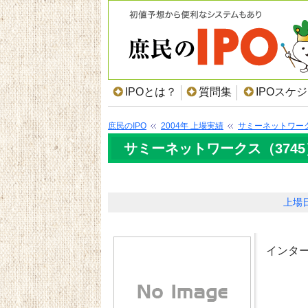
IPOとは？
質問集
IPOスケ
庶民のIPO
2004年 上場実績
サミーネットワー
サミーネットワークス（3745
上場
インタ