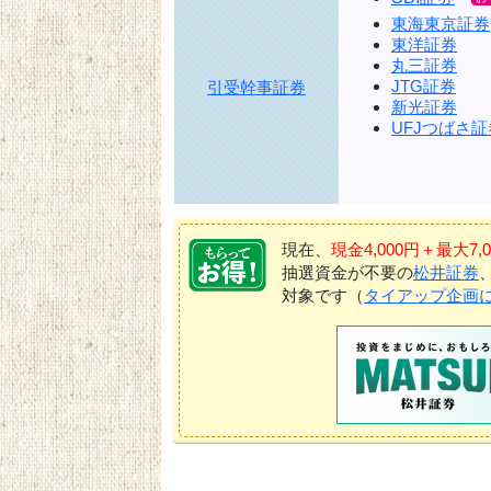
東海東京証券
東洋証券
丸三証券
JTG証券
引受幹事証券
新光証券
UFJつばさ証
現在、
現金4,000円＋最大
抽選資金が不要の
松井証券
対象です（
タイアップ企画