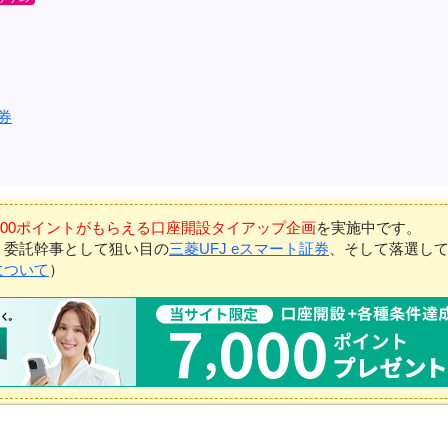
券
7,000ポイントがもらえる口座開設タイアップ企画
を実施中です。
、委託幹事として狙い目の
三菱UFJ eスマート証券
、そして落選し
について
）