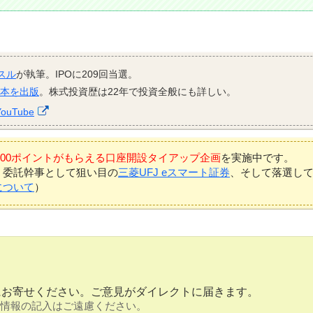
スル
が執筆。IPOに209回当選。
資本を出版
。株式投資歴は22年で投資全般にも詳しい。
YouTube
7,000ポイントがもらえる口座開設タイアップ企画
を実施中です。
、委託幹事として狙い目の
三菱UFJ eスマート証券
、そして落選し
について
）
にお寄せください。ご意見がダイレクトに届きます。
情報の記入はご遠慮ください。