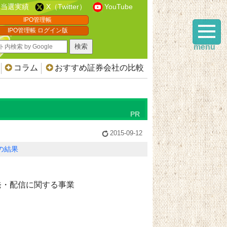
当選実績
X（Twitter）
YouTube
IPO管理帳
IPO管理帳 ログイン版
menu
コラム
おすすめ証券会社の比較
2015-09-12
Oの結果
発・配信に関する事業