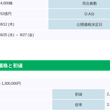
4,000株
売出株数
52億円
O.A分
8/12 (木)
公開価格決定日
8/25 (水) ～ 8/27 (金)
。
価格と初値
～1,300,000円
2
初値
2
倍率