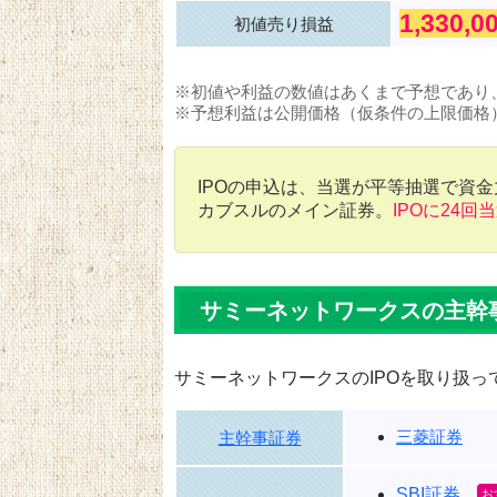
1,330,
初値売り損益
※初値や利益の数値はあくまで予想であり
※予想利益は公開価格（仮条件の上限価格
IPOの申込は、当選が平等抽選で資
カブスルのメイン証券。
IPOに24回
サミーネットワークスの主幹
サミーネットワークスのIPOを取り扱っ
三菱証券
主幹事証券
SBI証券