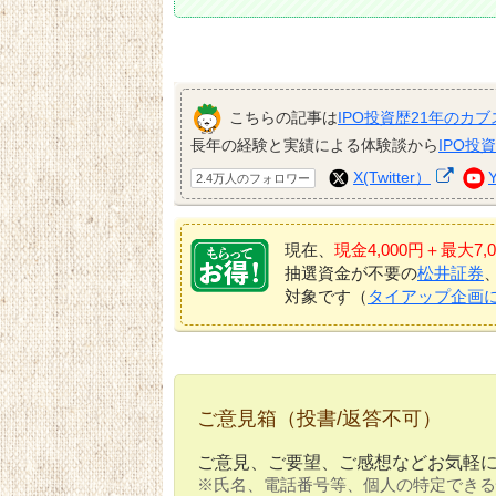
こちらの記事は
IPO投資歴21年のカブ
長年の経験と実績による体験談から
IPO投
X(Twitter）
2.4万人のフォロワー
現在、
現金4,000円＋最大
抽選資金が不要の
松井証券
対象です（
タイアップ企画
ご意見箱（投書/返答不可）
ご意見、ご要望、ご感想などお気軽
※氏名、電話番号等、個人の特定できる