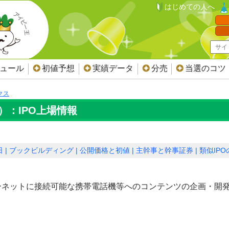
はじめての人へ
ジュール
初値予想
実績データ
分売
当選のコツ
クス
）：IPO上場情報
日
ブックビルディング
公開価格と初値
主幹事と幹事証券
類似IP
ーネットに接続可能な携帯電話機等へのコンテンツの企画・開