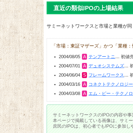
直近の類似IPOの上場結果
サミーネットワークスと市場と業種が同じ
「市場：東証マザーズ」かつ「業種：
2004/08/05
テンアートニ
…
初値
2004/07/01
デュオシステムズ
…
2004/06/04
フレームワークス
…
2004/03/16
コネクトテクノロジ
2004/03/08
エム・ピー・テクノ
サミーネットワークスのIPOの内容や事
本ページで掲載している画像は、サミー
庶民のIPOは、初心者でもIPOに参加