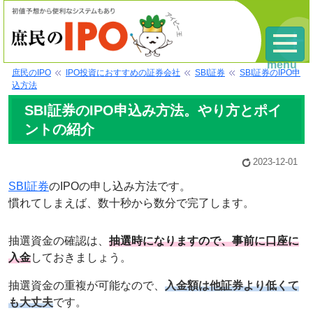
menu
庶民のIPO
IPO投資におすすめの証券会社
SBI証券
SBI証券のIPO申
込方法
SBI証券のIPO申込み方法。やり方とポイ
ントの紹介
2023-12-01
SBI証券
のIPOの申し込み方法です。
慣れてしまえば、数十秒から数分で完了します。
抽選資金の確認は、
抽選時になりますので、事前に口座に
入金
しておきましょう。
抽選資金の重複が可能なので、
入金額は他証券より低くて
も大丈夫
です。