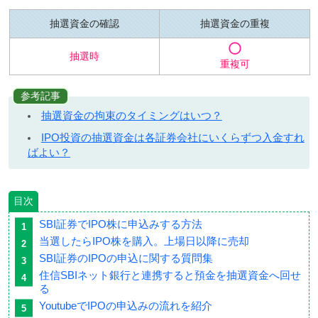
抽選資金の確認
抽選資金の重複
抽選時
重複可
参考記事
抽選資金の拘束のタイミングはいつ？
IPO投資の抽選資金は各証券会社にいくらずつ入金すれ
ばよい？
目次
SBI証券でIPO株に申込みする方法
当選したらIPO株を購入。上場日以降に売却
SBI証券のIPOの申込に関する質問集
住信SBIネット銀行と連携すると預金を抽選資金へ回せ
る
YoutubeでIPOの申込みの流れを紹介