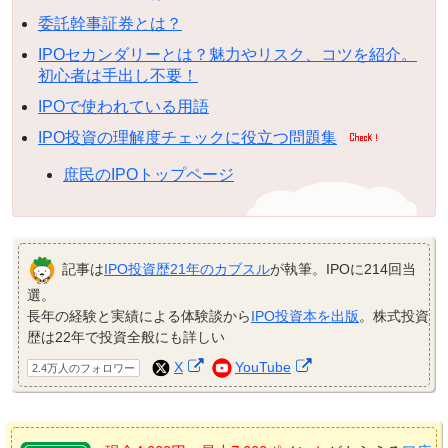
委託幹事証券とは？
IPOセカンダリーとは？魅力やリスク、コツを紹介。
初心者は手出し不要！
IPOで使われている用語
IPO投資の理解度チェックに役立つ問題集
庶民のIPOトップページ
記事は
IPO投資歴21年のカブスル
が執筆。IPOに214回当
選。
長年の経験と実績による体験談から
IPO投資本を出版
。株式投資
歴は22年で投資全般にも詳しい
X
YouTube
2.4万人のフォロワー