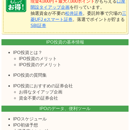
現金4,000円＋最大7,000ポイント
がもらえる
口座
開設タイアップ企画
を行っています。
抽選資金が不要の
松井証券
。委託幹事で穴場の
三
菱UFJ eスマート証券
。落選でポイントが貯まる
SBI証券
IPO投資の基本情報
IPO投資とは？
IPO投資のメリット
IPO投資のデメリット
IPO投資の質問集
IPO投資におすすめの証券会社
お得なタイアップ企画
資金不要の証券会社
IPOのデータ、便利ツール
IPOスケジュール
IPO初値予想