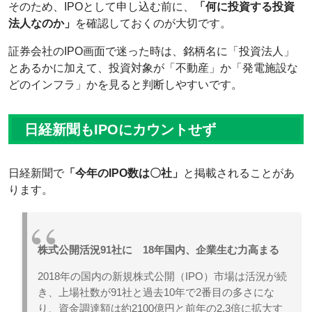
そのため、IPOとして申し込む前に、
「何に投資する投資
法人なのか」
を確認しておくのが大切です。
証券会社のIPO画面で迷った時は、銘柄名に「投資法人」
とあるかに加えて、投資対象が「不動産」か「発電施設な
どのインフラ」かを見ると判断しやすいです。
日経新聞もIPOにカウントせず
日経新聞で
「今年のIPO数は〇社」
と掲載されることがあ
ります。
株式公開活況91社に 18年国内、企業生む力高まる
2018年の国内の新規株式公開（IPO）市場は活況が続
き、上場社数が91社と過去10年で2番目の多さにな
り、資金調達額は約2100億円と前年の2.3倍に拡大す