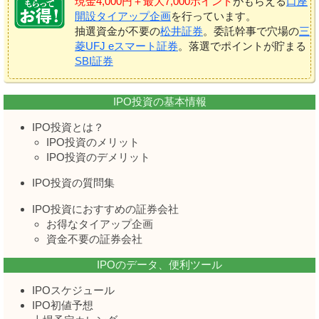
現金4,000円＋最大7,000ポイント
がもらえる
口座
開設タイアップ企画
を行っています。
抽選資金が不要の
松井証券
。委託幹事で穴場の
三
菱UFJ eスマート証券
。落選でポイントが貯まる
SBI証券
IPO投資の基本情報
IPO投資とは？
IPO投資のメリット
IPO投資のデメリット
IPO投資の質問集
IPO投資におすすめの証券会社
お得なタイアップ企画
資金不要の証券会社
IPOのデータ、便利ツール
IPOスケジュール
IPO初値予想