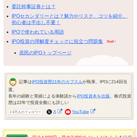
委託幹事証券とは？
IPOセカンダリーとは？魅力やリスク、コツを紹介。
初心者は手出し不要！
IPOで使われている用語
IPO投資の理解度チェックに役立つ問題集
庶民のIPOトップページ
記事は
IPO投資歴21年のカブスル
が執筆。IPOに214回当
選。
長年の経験と実績による体験談から
IPO投資本を出版
。株式投資
歴は22年で投資全般にも詳しい
X
YouTube
2.4万人のフォロワー