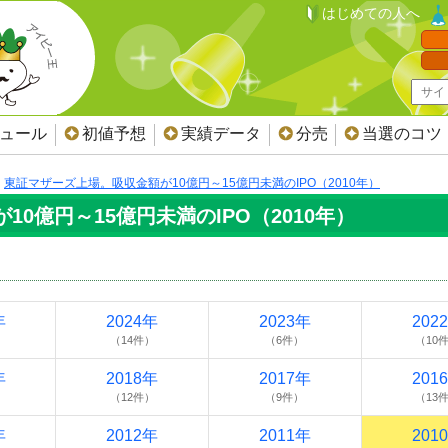
はじめての人へ
ジュール
初値予想
実績データ
分売
当選のコツ
東証マザーズ上場。吸収金額が10億円～15億円未満のIPO（2010年）
0億円～15億円未満のIPO（2010年）
年
2024年
2023年
202
（14件）
（6件）
（10
年
2018年
2017年
201
）
（12件）
（9件）
（13
年
2012年
2011年
201