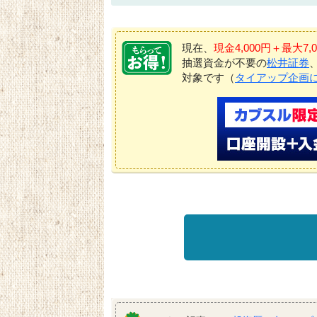
現在、
現金4,000円＋最大
抽選資金が不要の
松井証券
対象です（
タイアップ企画