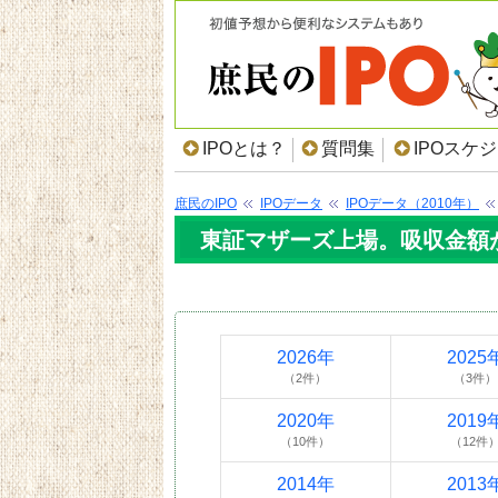
IPOとは？
質問集
IPOスケ
庶民のIPO
IPOデータ
IPOデータ（2010年）
東証マザーズ上場。吸収金額が1
2026年
2025
（2件）
（3件）
2020年
2019
（10件）
（12件
2014年
2013