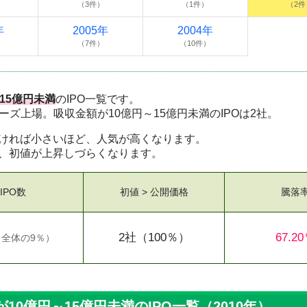
（3件）
（1件）
（2件
年
2005年
2004年
）
（7件）
（10件）
15億円未満
のIPO一覧です。
ザーズ上場。吸収金額が10億円～15億円未満のIPOは2社。
ければ小さいほど、人気が高くなります。
、初値が上昇しづらくなります。
IPO数
初値 > 公開価格
騰落
2社
（100％）
67.2
（
全体の9％
）
0億円～15億円未満のIPO一覧（2010年）