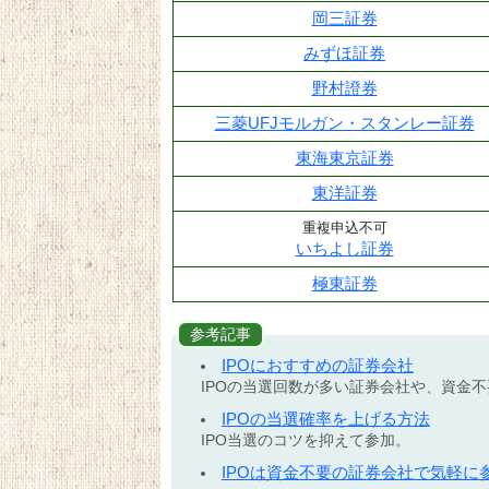
岡三証券
みずほ証券
野村證券
三菱UFJモルガン・スタンレー証券
東海東京証券
東洋証券
重複申込不可
いちよし証券
極東証券
参考記事
IPOにおすすめの証券会社
IPOの当選回数が多い証券会社や、資金
IPOの当選確率を上げる方法
IPO当選のコツを抑えて参加。
IPOは資金不要の証券会社で気軽に