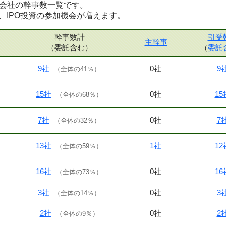
証券会社の幹事数一覧です。
、IPO投資の参加機会が増えます。
幹事数計
引受
主幹事
（委託含む）
（
委託
9社
0社
9
（
全体の41％
）
15社
0社
15
（
全体の68％
）
7社
0社
7
（
全体の32％
）
13社
1社
12
（
全体の59％
）
16社
0社
16
（
全体の73％
）
3社
0社
3
（
全体の14％
）
2社
0社
2
（
全体の9％
）