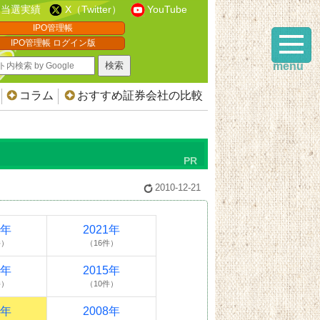
当選実績
X（Twitter）
YouTube
IPO管理帳
IPO管理帳 ログイン版
menu
コラム
おすすめ証券会社の比較
2010-12-21
2年
2021年
件）
（16件）
6年
2015年
件）
（10件）
0年
2008年