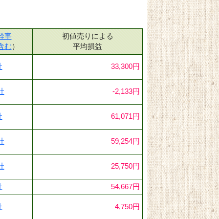
幹事
初値売りによる
含む
）
平均損益
社
33,300円
社
-2,133円
社
61,071円
社
59,254円
社
25,750円
社
54,667円
社
4,750円