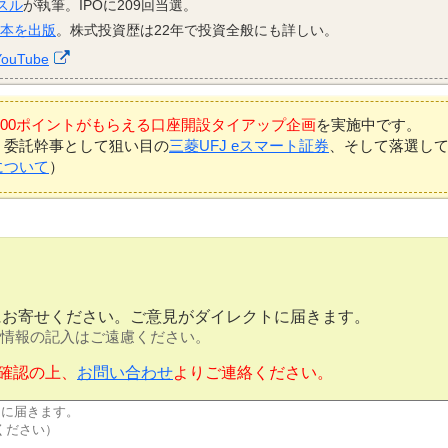
スル
が執筆。IPOに209回当選。
資本を出版
。株式投資歴は22年で投資全般にも詳しい。
YouTube
7,000ポイントがもらえる口座開設タイアップ企画
を実施中です。
、委託幹事として狙い目の
三菱UFJ eスマート証券
、そして落選し
について
）
にお寄せください。ご意見がダイレクトに届きます。
情報の記入はご遠慮ください。
確認の上、
お問い合わせ
よりご連絡ください。