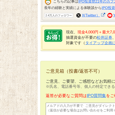
こちらの記事は
IPO投資歴21年のカブ
長年の経験と実績による体験談から
IPO投
X(Twitter）
2.4万人のフォロワー
現在、
現金4,000円＋最大
抽選資金が不要の
松井証券
対象です（
タイアップ企画
ご意見箱（投書/返答不可）
ご意見、ご要望、ご感想などお気軽
※氏名、電話番号等、個人の特定できる
返答が必要なご質問は
IPO質問集
をご