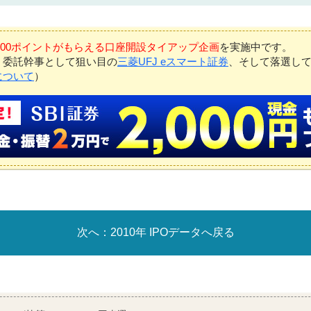
7,000ポイントがもらえる口座開設タイアップ企画
を実施中です。
、委託幹事として狙い目の
三菱UFJ eスマート証券
、そして落選し
について
）
2010年 IPOデータへ戻る