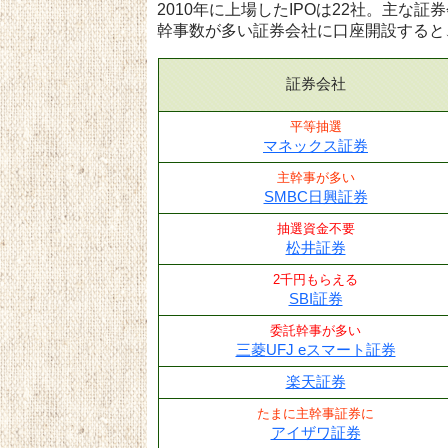
2010年に上場したIPOは22社。主な
幹事数が多い証券会社に口座開設すると
証券会社
平等抽選
マネックス証券
主幹事が多い
SMBC日興証券
抽選資金不要
松井証券
2千円もらえる
SBI証券
委託幹事が多い
三菱UFJ eスマート証券
楽天証券
たまに主幹事証券に
アイザワ証券