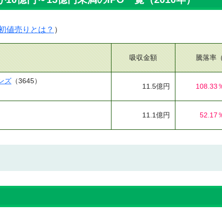
初値売りとは？
）
吸収金額
騰落率
ンズ
（3645）
11.5億円
108.33
11.1億円
52.17